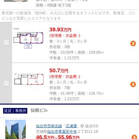
階数：8階建 地下1階
東北随一の歓楽街「国分町」の入口に位置するオフィスビルです。飲食店、コン
ビニなど充実したエリアとなります。
39.93
万
円
(管理費・共益費 -)
敷：3ヶ月｜礼：0ヶ月
所在階：3階
坪数：33.00坪｜面積：109.09㎡
坪単価：
1.21
万円
50.7
万
円
(管理費・共益費 -)
敷：3ヶ月｜礼：0ヶ月
所在階：7階
坪数：41.38坪｜面積：136.79㎡
坪単価：
1.23
万円
仙南ビル
賃貸｜事務所
仙台市営南北線
「
広瀬通
」駅 徒歩2分
宮城県
仙台市青葉区
中央
２丁目11-19
46.5
55.96
万円～
万円