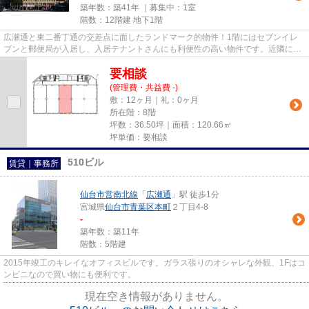
築年数：築41年 ｜募集中：
1室
階数：12階建 地下1階
広瀬通と東二番丁通の交差点に面したランドマーク的物件！1階にはセブンイレ
ブンと郵便局が入居し、入居テナントさんにも利便性の高い物件です。近隣には
コンビニ・カフェなど飲食店も...
要相談
(管理費・共益費 -)
敷：12ヶ月｜礼：0ヶ月
所在階：8階
坪数：36.50坪｜面積：120.66㎡
坪単価：要相談
510ビル
賃貸｜事務所
仙台市営南北線
「
広瀬通
」駅 徒歩1分
宮城県
仙台市青葉区
本町
２丁目4-8
-
築年数：築11年
階数：5階建
2015年竣工のキレイなオフィスビルです。ガラス張りのオシャレな外観、1Fはコ
ンビニなので買い物にも便利です。
現在空き情報がありません。