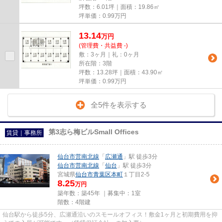
坪数：6.01坪｜面積：19.86㎡
坪単価：
0.99
万円
13.14
万
円
(管理費・共益費 -)
敷：3ヶ月｜礼：0ヶ月
所在階：3階
坪数：13.28坪｜面積：43.90㎡
坪単価：
0.99
万円
全5件を表示する
第3志ら梅ビルSmall Offices
賃貸｜事務所
仙台市営南北線
「
広瀬通
」駅 徒歩3分
仙台市営南北線
「
仙台
」駅 徒歩3分
宮城県
仙台市青葉区
本町
１丁目2-5
8.25
万円
築年数：築45年 ｜募集中：
1室
階数：4階建
仙台駅から徒歩5分、広瀬通沿いのスモールオフィス！敷金1ヶ月と初期費用を抑