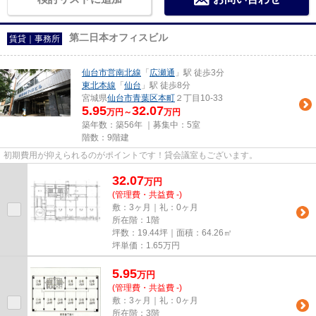
第二日本オフィスビル
賃貸｜事務所
仙台市営南北線
「
広瀬通
」駅 徒歩3分
東北本線
「
仙台
」駅 徒歩8分
宮城県
仙台市青葉区
本町
２丁目10-33
5.95
32.07
万円～
万円
築年数：築56年 ｜募集中：
5室
階数：9階建
初期費用が抑えられるのがポイントです！貸会議室もございます。
32.07
万
円
(管理費・共益費 -)
敷：3ヶ月｜礼：0ヶ月
所在階：1階
坪数：19.44坪｜面積：64.26㎡
坪単価：
1.65
万円
5.95
万
円
(管理費・共益費 -)
敷：3ヶ月｜礼：0ヶ月
所在階：3階