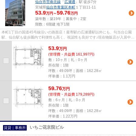
仙台市営南北線
「
広瀬通
」駅 徒歩7分
宮城県
仙台市青葉区
本町
１丁目11-11
53.9
59.76
万円～
万円
築年数：築19年 ｜募集中：
2室
階数：6階建 地下1階
本町1丁目の国道45号線沿いの路面店！最寄駅の広瀬通駅以外にも、勾当台公園
駅、仙台駅も徒歩圏内で利便性も高く、視認性も良好です♪現在物販店が入居中で
す。業種はお気軽にご相談く...
53.9
万
円
(管理費・共益費 161,997円)
敷：10ヶ月｜礼：0ヶ月
所在階：1階
坪数：49.09坪｜面積：162.28㎡
坪単価：
1.1
万円
59.76
万
円
(管理費・共益費 179,289円)
敷：6ヶ月｜礼：0ヶ月
所在階：1階
坪数：49.09坪｜面積：162.28㎡
坪単価：
1.22
万円
いちご花京院ビル
賃貸｜事務所