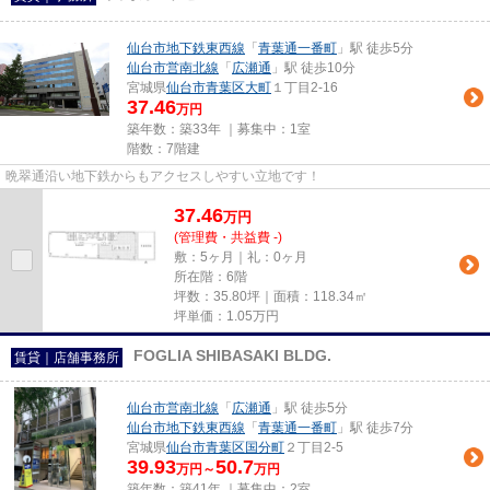
仙台市地下鉄東西線
「
青葉通一番町
」駅 徒歩5分
仙台市営南北線
「
広瀬通
」駅 徒歩10分
宮城県
仙台市青葉区
大町
１丁目2-16
37.46
万円
築年数：築33年 ｜募集中：
1室
階数：7階建
晩翠通沿い地下鉄からもアクセスしやすい立地です！
37.46
万
円
(管理費・共益費 -)
敷：5ヶ月｜礼：0ヶ月
所在階：6階
坪数：35.80坪｜面積：118.34㎡
坪単価：
1.05
万円
FOGLIA SHIBASAKI BLDG.
賃貸｜店舗事務所
仙台市営南北線
「
広瀬通
」駅 徒歩5分
仙台市地下鉄東西線
「
青葉通一番町
」駅 徒歩7分
宮城県
仙台市青葉区
国分町
２丁目2-5
39.93
50.7
万円～
万円
築年数：築41年 ｜募集中：
2室