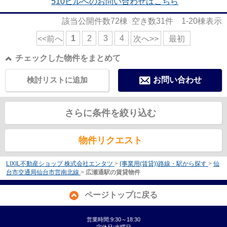
510ビルへのお問い合わせはこちら
該当公開件数
72
棟 空き数
31
件
1-20
棟表示
1
2
3
4
<<前へ
次へ>>
最初
チェックした物件をまとめて
検討リストに追加
お問い合わせ
さらに条件を絞り込む
物件リクエスト
LIXIL不動産ショップ 株式会社エンタツ
>
(事業用(賃貸))路線・駅から探す
>
仙
台市交通局仙台市営南北線
>
広瀬通駅の賃貸物件
ページトップに戻る
営業時間:9:30～18:30
定休日:水曜日