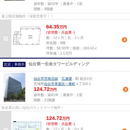
築年数：築42年 ｜募集中：
1室
階数：9階建
最上階店舗物件！深夜営業可！！
64.35
万
円
(管理費・共益費 -)
敷：12ヶ月｜礼：1ヶ月
所在階：9階
坪数：58.50坪｜面積：193.42㎡
坪単価：
1.1
万円
仙台第一生命タワービルディング
賃貸｜事務所
仙台市営南北線
「
広瀬通
」駅 徒歩1分
宮城県
仙台市青葉区
一番町
４丁目6-1
124.72
万円
築年数：築41年 ｜募集中：
1室
階数：21階建
知名度の高い仙台のランドマーク物件！
124.72
万
円
(管理費・共益費 -)
敷：12ヶ月｜礼：0ヶ月