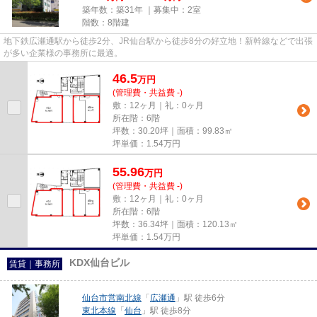
築年数：築31年 ｜募集中：
2室
階数：8階建
地下鉄広瀬通駅から徒歩2分、JR仙台駅から徒歩8分の好立地！新幹線などで出張
が多い企業様の事務所に最適。
46.5
万
円
(管理費・共益費 -)
敷：12ヶ月｜礼：0ヶ月
所在階：6階
坪数：30.20坪｜面積：99.83㎡
坪単価：
1.54
万円
55.96
万
円
(管理費・共益費 -)
敷：12ヶ月｜礼：0ヶ月
所在階：6階
坪数：36.34坪｜面積：120.13㎡
坪単価：
1.54
万円
KDX仙台ビル
賃貸｜事務所
仙台市営南北線
「
広瀬通
」駅 徒歩6分
東北本線
「
仙台
」駅 徒歩8分