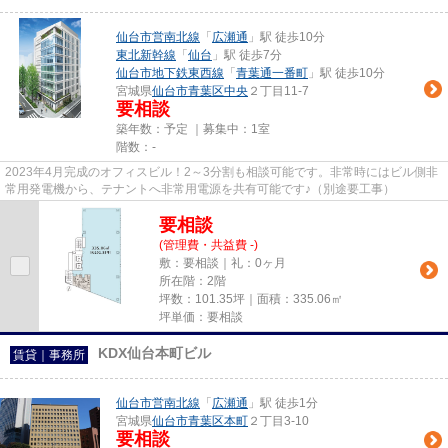
仙台市営南北線
「
広瀬通
」駅 徒歩10分
東北新幹線
「
仙台
」駅 徒歩7分
仙台市地下鉄東西線
「
青葉通一番町
」駅 徒歩10分
宮城県
仙台市青葉区
中央
２丁目11-7
要相談
築年数：予定 ｜募集中：
1室
階数：-
2023年4月完成のオフィスビル！2～3分割も相談可能です。非常時にはビル側非
常用発電機から、テナントへ非常用電源を共有可能です♪（別途要工事）
要相談
(管理費・共益費 -)
敷：要相談｜礼：0ヶ月
所在階：2階
坪数：101.35坪｜面積：335.06㎡
坪単価：要相談
KDX仙台本町ビル
賃貸｜事務所
仙台市営南北線
「
広瀬通
」駅 徒歩1分
宮城県
仙台市青葉区
本町
２丁目3-10
要相談