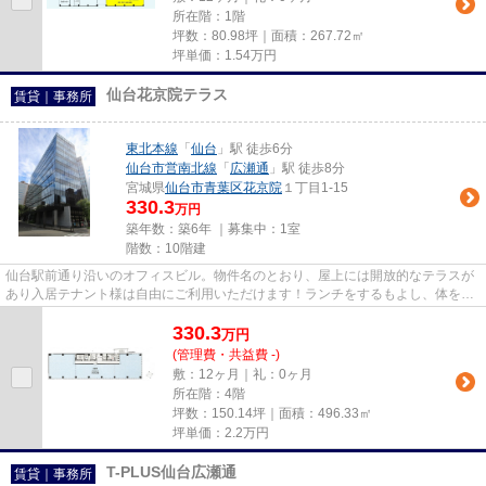
所在階：1階
坪数：80.98坪｜面積：267.72㎡
坪単価：
1.54
万円
仙台花京院テラス
賃貸｜事務所
東北本線
「
仙台
」駅 徒歩6分
仙台市営南北線
「
広瀬通
」駅 徒歩8分
宮城県
仙台市青葉区
花京院
１丁目1-15
330.3
万円
築年数：築6年 ｜募集中：
1室
階数：10階建
仙台駅前通り沿いのオフィスビル。物件名のとおり、屋上には開放的なテラスが
あり入居テナント様は自由にご利用いただけます！ランチをするもよし、体を伸
ばしてリフレッシュするもよ...
330.3
万
円
(管理費・共益費 -)
敷：12ヶ月｜礼：0ヶ月
所在階：4階
坪数：150.14坪｜面積：496.33㎡
坪単価：
2.2
万円
T-PLUS仙台広瀬通
賃貸｜事務所