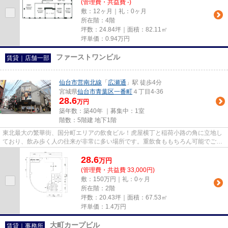
(管理費・共益費 -)
敷：12ヶ月｜礼：0ヶ月
所在階：4階
坪数：24.84坪｜面積：82.11㎡
坪単価：
0.94
万円
ファーストワンビル
賃貸｜店舗一部
仙台市営南北線
「
広瀬通
」駅 徒歩4分
宮城県
仙台市青葉区
一番町
４丁目4-36
28.6
万円
築年数：築40年 ｜募集中：
1室
階数：5階建 地下1階
東北最大の繁華街、国分町エリアの飲食ビル！虎屋横丁と稲荷小路の角に立地し
ており、飲み歩く人の往来が非常に多い場所です。重飲食ももちろん可能でござ
いますので、様々な業態でご...
28.6
万
円
(管理費・共益費 33,000円)
敷：150万円｜礼：0ヶ月
所在階：2階
坪数：20.43坪｜面積：67.53㎡
坪単価：
1.4
万円
大町カープビル
賃貸｜事務所