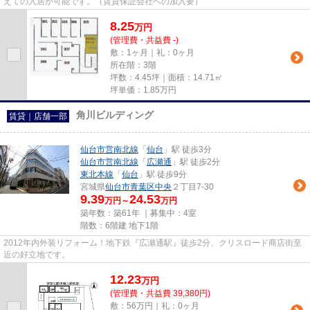
えての入居が可能です。（賃貸保証会社への加入要）
8.25
万
円
(管理費・共益費 -)
敷：1ヶ月｜礼：0ヶ月
所在階：3階
坪数：4.45坪｜面積：14.71㎡
坪単価：
1.85
万円
角川ビルディング
賃貸｜店舗一部
仙台市営南北線
「
仙台
」駅 徒歩3分
仙台市営南北線
「
広瀬通
」駅 徒歩2分
東北本線
「
仙台
」駅 徒歩9分
宮城県
仙台市青葉区
中央
２丁目7-30
9.39
24.53
万円～
万円
築年数：築61年 ｜募集中：
4室
階数：6階建 地下1階
2012年内外装リフォーム！地下鉄『広瀬通駅』徒歩2分、クリスロード商店街至
近の好立地です。
12.23
万
円
(管理費・共益費 39,380円)
敷：56万円｜礼：0ヶ月