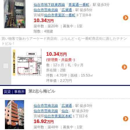
仙台市地下鉄東西線
「
青葉通一番町
」駅 徒歩3分
仙台市営南北線
「
広瀬通
」駅 徒歩5分
宮城県
仙台市青葉区
一番町
３丁目8-8
10.34
万円
築年数：築20年 ｜募集中：
1室
階数：4階建
買い物客で賑わうアーケード商店街、ぶらんど～む一番町商店街に面したテナン
トビル！
10.34
万
円
(管理費・共益費 -)
敷：12ヶ月｜礼：0ヶ月
所在階：2階
坪数：4.70坪｜面積：15.53㎡
坪単価：
2.2
万円
第2志ら梅ビル
賃貸｜事務所
仙台市営南北線
「
広瀬通
」駅 徒歩3分
仙台市営南北線
「
仙台
」駅 徒歩3分
宮城県
仙台市青葉区
本町
１丁目2-6
16.92
万円
築年数：築48年 ｜募集中：
1室