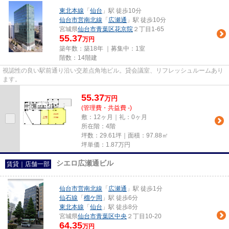
東北本線
「
仙台
」駅 徒歩10分
仙台市営南北線
「
広瀬通
」駅 徒歩10分
宮城県
仙台市青葉区
花京院
２丁目1-65
55.37
万円
築年数：築18年 ｜募集中：
1室
階数：14階建
視認性の良い駅前通り沿い交差点角地ビル。貸会議室、リフレッシュルームあり
ます。
55.37
万
円
(管理費・共益費 -)
敷：12ヶ月｜礼：0ヶ月
所在階：4階
坪数：29.61坪｜面積：97.88㎡
坪単価：
1.87
万円
シエロ広瀬通ビル
賃貸｜店舗一部
仙台市営南北線
「
広瀬通
」駅 徒歩1分
仙石線
「
榴ケ岡
」駅 徒歩6分
東北本線
「
仙台
」駅 徒歩8分
宮城県
仙台市青葉区
中央
２丁目10-20
64.35
万円