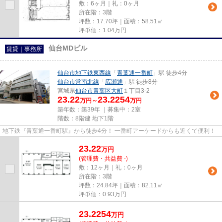
敷：6ヶ月｜礼：0ヶ月
所在階：3階
坪数：17.70坪｜面積：58.51㎡
坪単価：
1.04
万円
仙台MDビル
賃貸｜事務所
仙台市地下鉄東西線
「
青葉通一番町
」駅 徒歩4分
仙台市営南北線
「
広瀬通
」駅 徒歩8分
宮城県
仙台市青葉区
大町
１丁目3-2
23.22
23.2254
万円～
万円
築年数：築39年 ｜募集中：
2室
階数：8階建 地下1階
地下鉄『青葉通一番町駅』から徒歩4分！ 一番町アーケードからも近くて便利！
23.22
万
円
(管理費・共益費 -)
敷：12ヶ月｜礼：0ヶ月
所在階：3階
坪数：24.84坪｜面積：82.11㎡
坪単価：
0.93
万円
23.2254
万
円