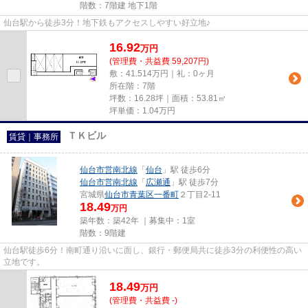
階数：7階建 地下1階
仙台駅から徒歩3分！地下鉄もアクセスしやすい好立地♪
16.92
万
円
(管理費・共益費 59,207円)
敷：41.514万円｜礼：0ヶ月
所在階：7階
坪数：16.28坪｜面積：53.81㎡
坪単価：
1.04
万円
ＴＫビル
賃貸｜事務所
仙台市営南北線
「
仙台
」駅 徒歩6分
仙台市営南北線
「
広瀬通
」駅 徒歩7分
宮城県
仙台市青葉区
一番町
２丁目2-11
18.49
万円
築年数：築42年 ｜募集中：
1室
階数：9階建
仙台駅徒歩6分！南町通り沿いに面し、銀行・郵便局共に徒歩3分の利便性の高い
立地です。
18.49
万
円
(管理費・共益費 -)