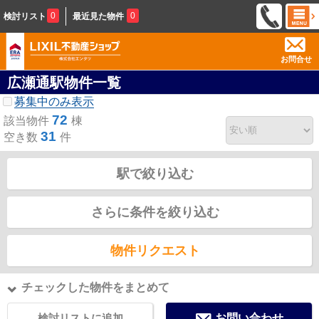
0
0
検討リスト
最近見た物件
お問合せ
広瀬通駅物件一覧
募集中のみ表示
72
該当物件
棟
31
空き数
件
駅で絞り込む
さらに条件を絞り込む
物件リクエスト
チェックした物件をまとめて
検討リストに追加
お問い合わせ