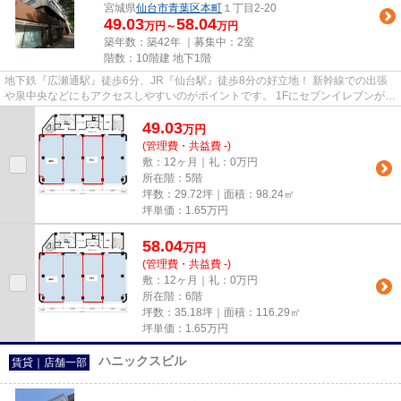
宮城県
仙台市青葉区
本町
１丁目2-20
49.03
58.04
万円～
万円
築年数：築42年 ｜募集中：
2室
階数：10階建 地下1階
地下鉄『広瀬通駅』徒歩6分、JR『仙台駅』徒歩8分の好立地！ 新幹線での出張
や泉中央などにもアクセスしやすいのがポイントです。 1Fにセブンイレブンが入
っており、お昼休みも買い物...
49.03
万
円
(管理費・共益費 -)
敷：12ヶ月｜礼：0万円
所在階：5階
坪数：29.72坪｜面積：98.24㎡
坪単価：
1.65
万円
58.04
万
円
(管理費・共益費 -)
敷：12ヶ月｜礼：0万円
所在階：6階
坪数：35.18坪｜面積：116.29㎡
坪単価：
1.65
万円
ハニックスビル
賃貸｜店舗一部