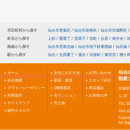
市区町村から探す
仙台市青葉区
/
仙台市若林区
/
仙台市宮城野区
/
町名から探す
上杉
/
畳屋丁
/
霊屋下
/
宮町
/
台原
/
泉中央
/
路線から探す
仙台市営南北線
/
仙台市地下鉄東西線
/
仙石線
/
駅から探す
仙台
/
北四番丁
/
連坊
/
河原町
/
東照宮
/
榴ケ
仙台
ホーム
女性におすすめ
お問い合わせ
動産
会社概要
新築・築浅
スタッフ紹介
プライバシーポリシー
1階路面店
周辺施設
宮城県
利用規約
売マンション
お客様の声
ル 1F
サイトマップ
売土地
TEL:02
物件カタログ
FAX:0
Copy
All Ri