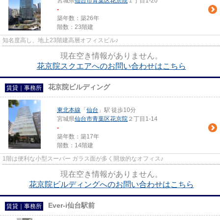
宮城県
仙台市青葉区
花京院
１丁目1-20
-
築年数：築26年
階数：23階建
知名度高し、地上23階建高層オフィスビル♪
現在空き情報がありません。
花京院スクエアへのお問い合わせはこちら
花京院ビルディング
賃貸｜事務所
東北本線
「
仙台
」駅 徒歩10分
宮城県
仙台市青葉区
花京院
２丁目1-14
-
築年数：築17年
階数：14階建
1階は便利な小型スーパー ガラス面が多く開放的なオフィス♪
現在空き情報がありません。
花京院ビルディングへのお問い合わせはこちら
Ever-i仙台駅前
賃貸｜事務所