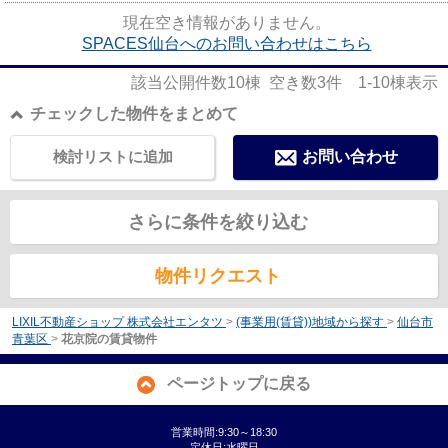
せ下さい！
現在空き情報がありません。
SPACES仙台へのお問い合わせはこちら
該当公開件数
10
棟 空き数
3
件
1-10
棟表示
チェックした物件をまとめて
検討リストに追加
お問い合わせ
さらに条件を絞り込む
物件リクエスト
LIXIL不動産ショップ 株式会社エンタツ
>
(事業用(賃貸))地域から探す
>
仙台市
青葉区
>
花京院の賃貸物件
ページトップに戻る
営業時間:9:30～18:30
定休日:水曜日