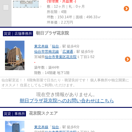
(管理費・共益費 -)
敷：12ヶ月｜礼：0ヶ月
所在階：4階
坪数：150.14坪｜面積：496.33㎡
坪単価：
2.2
万円
朝日プラザ花京院
賃貸｜店舗事務所
東北本線
「
仙台
」駅 徒歩4分
仙台市営南北線
「
広瀬通
」駅 徒歩5分
宮城県
仙台市青葉区
花京院
１丁目1-52
-
築年数：築44年
階数：14階建 地下1階
仙台駅至近！！ 6階角部屋で日当たり・眺望良好です！ 個人事務所や独立開業に
オススメ！ 住居としてもご利用いただけます。
現在空き情報がありません。
朝日プラザ花京院へのお問い合わせはこちら
花京院スクエア
賃貸｜事務所
東北本線
「
仙台
」駅 徒歩6分