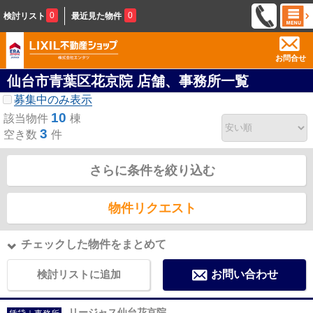
0
0
検討リスト
最近見た物件
お問合せ
仙台市青葉区花京院 店舗、事務所一覧
募集中のみ表示
10
該当物件
棟
3
空き数
件
さらに条件を絞り込む
物件リクエスト
チェックした物件をまとめて
検討リストに追加
お問い合わせ
リージャス仙台花京院