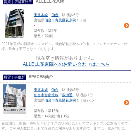
ALLELL花京院
賃貸｜店舗事務所
東北本線
「
仙台
」駅 徒歩6分
宮城県
仙台市青葉区
花京院
１丁目
-
築年数：築5年
階数：7階建
2021年完成の新築オフィスビル。仙台駅徒歩6分の立地。１フロア１テナント仕
様。飲食は不可となっております。
現在空き情報がありません。
ALLELL花京院へのお問い合わせはこちら
SPACES仙台
賃貸｜事務所
東北本線
「
仙台
」駅 徒歩5分
仙台市営南北線
「
広瀬通
」駅 徒歩7分
宮城県
仙台市青葉区
花京院
１丁目2-15
-
築年数：築16年
階数：14階建 地下1階
新規開設、拡張、移転などビジネスの状況に合わせてフレキシブルに対応可能で
す。 ご利用人数に合わせて区画のご用意がありますので、まずは一度お問い合わ