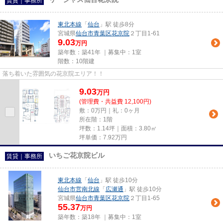
賃貸｜事務所
東北本線
「
仙台
」駅 徒歩8分
宮城県
仙台市青葉区
花京院
２丁目1-61
9.03
万円
築年数：築41年 ｜募集中：
1室
階数：10階建
落ち着いた雰囲気の花京院エリア！！
9.03
万
円
(管理費・共益費 12,100円)
敷：0万円｜礼：0ヶ月
所在階：1階
坪数：1.14坪｜面積：3.80㎡
坪単価：
7.92
万円
いちご花京院ビル
賃貸｜事務所
東北本線
「
仙台
」駅 徒歩10分
仙台市営南北線
「
広瀬通
」駅 徒歩10分
宮城県
仙台市青葉区
花京院
２丁目1-65
55.37
万円
築年数：築18年 ｜募集中：
1室