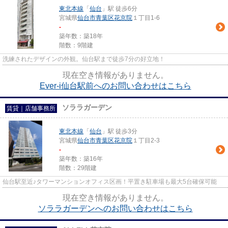
東北本線
「
仙台
」駅 徒歩6分
宮城県
仙台市青葉区
花京院
１丁目1-6
-
築年数：築18年
階数：9階建
洗練されたデザインの外観。仙台駅まで徒歩7分の好立地！
現在空き情報がありません。
Ever-i仙台駅前へのお問い合わせはこちら
ソララガーデン
賃貸｜店舗事務所
東北本線
「
仙台
」駅 徒歩3分
宮城県
仙台市青葉区
花京院
１丁目2-3
-
築年数：築16年
階数：29階建
仙台駅至近♪タワーマンションオフィス区画！平置き駐車場も最大5台確保可能
現在空き情報がありません。
ソララガーデンへのお問い合わせはこちら