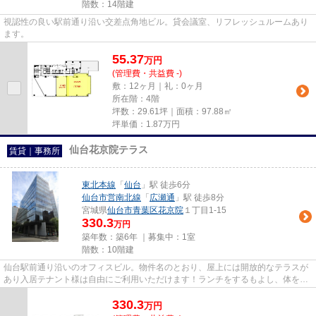
階数：14階建
視認性の良い駅前通り沿い交差点角地ビル。貸会議室、リフレッシュルームあり
ます。
55.37
万
円
(管理費・共益費 -)
敷：12ヶ月｜礼：0ヶ月
所在階：4階
坪数：29.61坪｜面積：97.88㎡
坪単価：
1.87
万円
仙台花京院テラス
賃貸｜事務所
東北本線
「
仙台
」駅 徒歩6分
仙台市営南北線
「
広瀬通
」駅 徒歩8分
宮城県
仙台市青葉区
花京院
１丁目1-15
330.3
万円
築年数：築6年 ｜募集中：
1室
階数：10階建
仙台駅前通り沿いのオフィスビル。物件名のとおり、屋上には開放的なテラスが
あり入居テナント様は自由にご利用いただけます！ランチをするもよし、体を伸
ばしてリフレッシュするもよ...
330.3
万
円