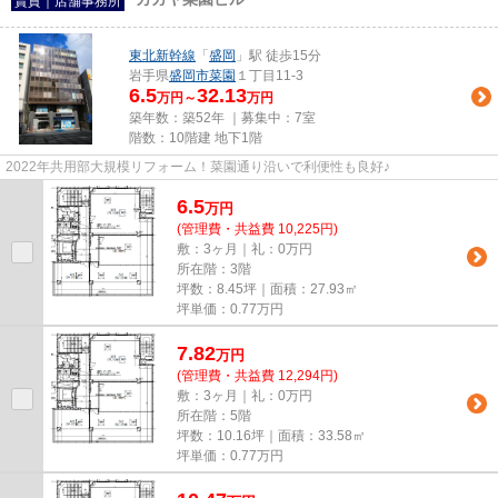
賃貸｜店舗事務所
東北新幹線
「
盛岡
」駅 徒歩15分
岩手県
盛岡市
菜園
１丁目11-3
6.5
32.13
万円～
万円
築年数：築52年 ｜募集中：
7室
階数：10階建 地下1階
2022年共用部大規模リフォーム！菜園通り沿いで利便性も良好♪
6.5
万
円
(管理費・共益費 10,225円)
敷：3ヶ月｜礼：0万円
所在階：3階
坪数：8.45坪｜面積：27.93㎡
坪単価：
0.77
万円
7.82
万
円
(管理費・共益費 12,294円)
敷：3ヶ月｜礼：0万円
所在階：5階
坪数：10.16坪｜面積：33.58㎡
坪単価：
0.77
万円