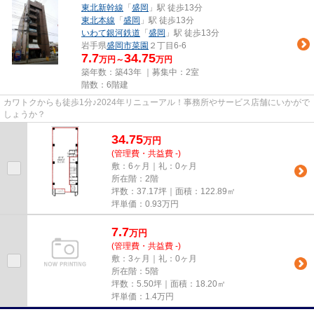
東北新幹線
「
盛岡
」駅 徒歩13分
東北本線
「
盛岡
」駅 徒歩13分
いわて銀河鉄道
「
盛岡
」駅 徒歩13分
岩手県
盛岡市
菜園
２丁目6-6
7.7
34.75
万円～
万円
築年数：築43年 ｜募集中：
2室
階数：6階建
カワトクからも徒歩1分♪2024年リニューアル！事務所やサービス店舗にいかがで
しょうか？
34.75
万
円
(管理費・共益費 -)
敷：6ヶ月｜礼：0ヶ月
所在階：2階
坪数：37.17坪｜面積：122.89㎡
坪単価：
0.93
万円
7.7
万
円
(管理費・共益費 -)
敷：3ヶ月｜礼：0ヶ月
所在階：5階
坪数：5.50坪｜面積：18.20㎡
坪単価：
1.4
万円