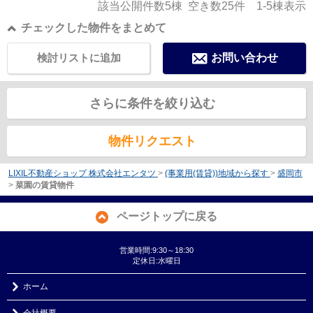
該当公開件数
5
棟 空き数
25
件
1-5
棟表示
チェックした物件をまとめて
検討リストに追加
お問い合わせ
さらに条件を絞り込む
物件リクエスト
LIXIL不動産ショップ 株式会社エンタツ
>
(事業用(賃貸))地域から探す
>
盛岡市
>
菜園の賃貸物件
ページトップに戻る
営業時間:9:30～18:30
定休日:水曜日
ホーム
会社概要