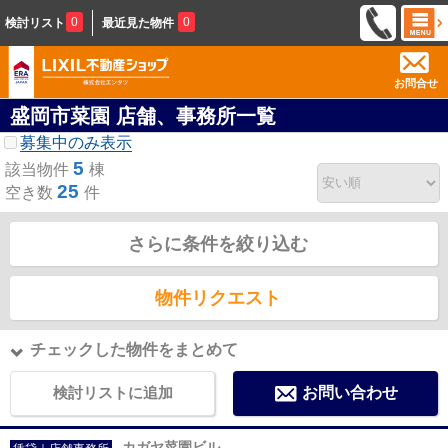
0
0
検討リスト
最近見た物件
お問合せ
盛岡市菜園 店舗、事務所一覧
募集中のみ表示
5
該当物件
棟
25
空き数
件
さらに条件を絞り込む
物件リクエスト
チェックした物件をまとめて
検討リストに追加
お問い合わせ
カガヤ菜園ビル