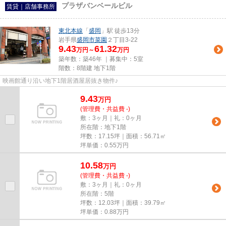
プラザバンベールビル
賃貸｜店舗事務所
東北本線
「
盛岡
」駅 徒歩13分
岩手県
盛岡市
菜園
２丁目3-22
9.43
61.32
万円～
万円
築年数：築46年 ｜募集中：
5室
階数：8階建 地下1階
映画館通り沿い地下1階居酒屋居抜き物件♪
9.43
万
円
(管理費・共益費 -)
敷：3ヶ月｜礼：0ヶ月
所在階：地下1階
坪数：17.15坪｜面積：56.71㎡
坪単価：
0.55
万円
10.58
万
円
(管理費・共益費 -)
敷：3ヶ月｜礼：0ヶ月
所在階：5階
坪数：12.03坪｜面積：39.79㎡
坪単価：
0.88
万円