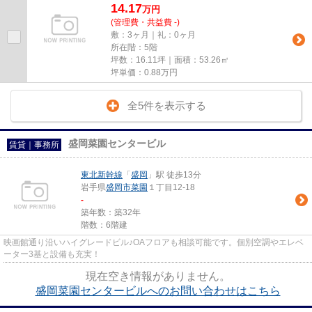
14.17
万
円
(管理費・共益費 -)
敷：3ヶ月｜礼：0ヶ月
所在階：5階
坪数：16.11坪｜面積：53.26㎡
坪単価：
0.88
万円
全5件を表示する
盛岡菜園センタービル
賃貸｜事務所
東北新幹線
「
盛岡
」駅 徒歩13分
岩手県
盛岡市
菜園
１丁目12-18
-
築年数：築32年
階数：6階建
映画館通り沿いハイグレードビル♪OAフロアも相談可能です。個別空調やエレベ
ーター3基と設備も充実！
現在空き情報がありません。
盛岡菜園センタービルへのお問い合わせはこちら