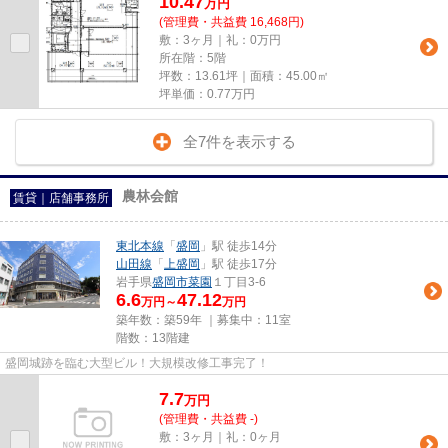
10.47
万
円
(管理費・共益費 16,468円)
敷：3ヶ月｜礼：0万円
所在階：5階
坪数：13.61坪｜面積：45.00㎡
坪単価：
0.77
万円
全7件を表示する
農林会館
賃貸｜店舗事務所
東北本線
「
盛岡
」駅 徒歩14分
山田線
「
上盛岡
」駅 徒歩17分
岩手県
盛岡市
菜園
１丁目3-6
6.6
47.12
万円～
万円
築年数：築59年 ｜募集中：
11室
階数：13階建
盛岡城跡を臨む大型ビル！大規模改修工事完了！
7.7
万
円
(管理費・共益費 -)
敷：3ヶ月｜礼：0ヶ月