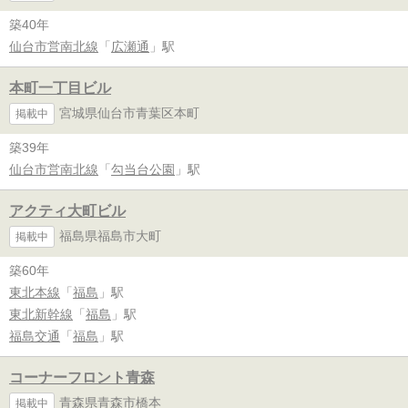
築40年
仙台市営南北線
「
広瀬通
」駅
本町一丁目ビル
宮城県仙台市青葉区本町
掲載中
築39年
仙台市営南北線
「
勾当台公園
」駅
アクティ大町ビル
福島県福島市大町
掲載中
築60年
東北本線
「
福島
」駅
東北新幹線
「
福島
」駅
福島交通
「
福島
」駅
コーナーフロント青森
青森県青森市橋本
掲載中