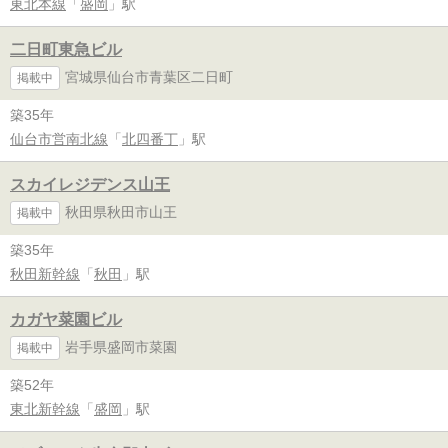
東北本線
「
盛岡
」駅
二日町東急ビル
宮城県仙台市青葉区二日町
掲載中
築35年
仙台市営南北線
「
北四番丁
」駅
スカイレジデンス山王
秋田県秋田市山王
掲載中
築35年
秋田新幹線
「
秋田
」駅
カガヤ菜園ビル
岩手県盛岡市菜園
掲載中
築52年
東北新幹線
「
盛岡
」駅