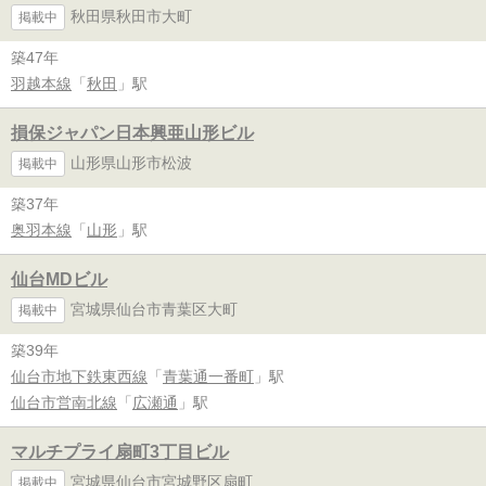
秋田県秋田市大町
掲載中
築47年
羽越本線
「
秋田
」駅
損保ジャパン日本興亜山形ビル
山形県山形市松波
掲載中
築37年
奥羽本線
「
山形
」駅
仙台MDビル
宮城県仙台市青葉区大町
掲載中
築39年
仙台市地下鉄東西線
「
青葉通一番町
」駅
仙台市営南北線
「
広瀬通
」駅
マルチプライ扇町3丁目ビル
宮城県仙台市宮城野区扇町
掲載中