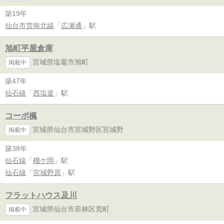
築19年
仙台市営南北線
「
広瀬通
」駅
旭町平屋倉庫
宮城県塩竈市旭町
掲載中
築47年
仙石線
「
西塩釜
」駅
コーポ楓
宮城県仙台市宮城野区宮城野
掲載中
築38年
仙石線
「
榴ケ岡
」駅
仙石線
「
宮城野原
」駅
フラットハウス及川
宮城県仙台市若林区荒町
掲載中