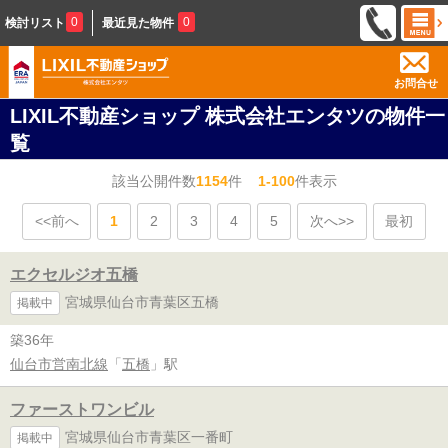
0
0
検討リスト
最近見た物件
お問合せ
LIXIL不動産ショップ 株式会社エンタツの物件一
覧
該当公開件数
1154
件
1-100
件表示
<<前へ
1
2
3
4
5
次へ>>
最初
エクセルジオ五橋
宮城県仙台市青葉区五橋
掲載中
築36年
仙台市営南北線
「
五橋
」駅
ファーストワンビル
宮城県仙台市青葉区一番町
掲載中