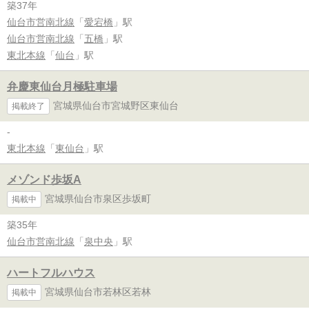
築37年
仙台市営南北線
「
愛宕橋
」駅
仙台市営南北線
「
五橋
」駅
東北本線
「
仙台
」駅
弁慶東仙台月極駐車場
宮城県仙台市宮城野区東仙台
掲載終了
-
東北本線
「
東仙台
」駅
メゾンド歩坂A
宮城県仙台市泉区歩坂町
掲載中
築35年
仙台市営南北線
「
泉中央
」駅
ハートフルハウス
宮城県仙台市若林区若林
掲載中