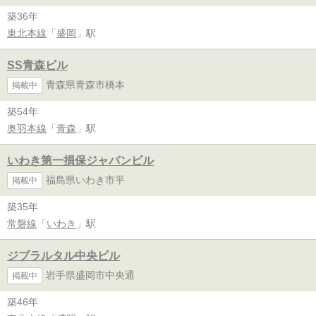
築36年
東北本線
「
盛岡
」駅
SS青森ビル
青森県青森市橋本
掲載中
築54年
奥羽本線
「
青森
」駅
いわき第一損保ジャパンビル
福島県いわき市平
掲載中
築35年
常磐線
「
いわき
」駅
ジブラルタル中央ビル
岩手県盛岡市中央通
掲載中
築46年