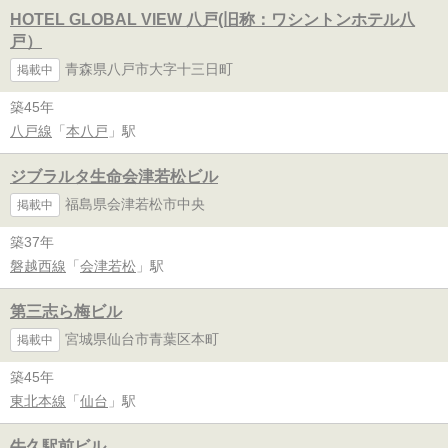
HOTEL GLOBAL VIEW 八戸(旧称：ワシントンホテル八
戸）
青森県八戸市大字十三日町
掲載中
築45年
八戸線
「
本八戸
」駅
ジブラルタ生命会津若松ビル
福島県会津若松市中央
掲載中
築37年
磐越西線
「
会津若松
」駅
第三志ら梅ビル
宮城県仙台市青葉区本町
掲載中
築45年
東北本線
「
仙台
」駅
牛久駅前ビル