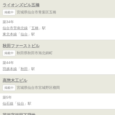
ライオンズビル五橋
宮城県仙台市青葉区五橋
掲載中
築34年
仙台市営南北線
「
五橋
」駅
東北本線
「
仙台
」駅
秋田ファーストビル
秋田県秋田市旭北錦町
掲載中
築44年
羽越本線
「
秋田
」駅
髙惣木工ビル
宮城県仙台市宮城野区榴岡
掲載中
築5年
仙石線
「
仙台
」駅