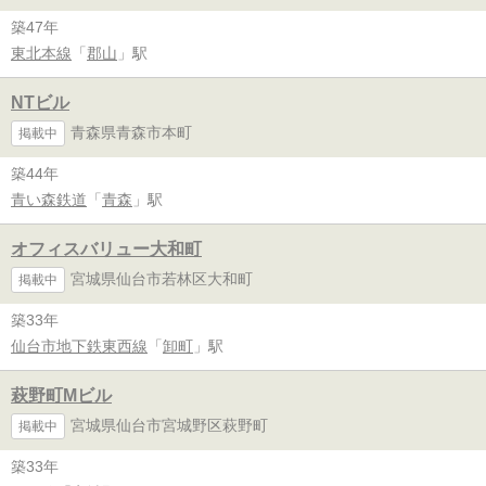
築47年
東北本線
「
郡山
」駅
NTビル
青森県青森市本町
掲載中
築44年
青い森鉄道
「
青森
」駅
オフィスバリュー大和町
宮城県仙台市若林区大和町
掲載中
築33年
仙台市地下鉄東西線
「
卸町
」駅
萩野町Mビル
宮城県仙台市宮城野区萩野町
掲載中
築33年