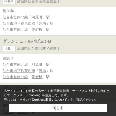
宮城県仙台市若林区畳屋丁
掲載中
築28年
仙台市営南北線
「
河原町
」駅
仙台市地下鉄東西線
「
連坊
」駅
仙台市営南北線
「
愛宕橋
」駅
グランデュールパビヨンB
宮城県仙台市若林区畳屋丁
掲載中
築28年
仙台市営南北線
「
河原町
」駅
仙台市地下鉄東西線
「
連坊
」駅
仙台市営南北線
「
愛宕橋
」駅
サンハピネス
当サイトでは、お客様の当サイト利用状況把握、サービス向上検討を目的と
して、クッキー（Cookie）を使用しています。
宮城県仙台市宮城野区福田町
掲載中
詳しくは、当社の
「Cookieの取扱いについて」
をご確認ください。
築25年
閉じる
仙石線
「
福田町
」駅