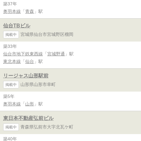
築37年
奥羽本線
「
青森
」駅
仙台TBビル
宮城県仙台市宮城野区榴岡
掲載中
築33年
仙台市地下鉄東西線
「
宮城野通
」駅
東北本線
「
仙台
」駅
リージャス山形駅前
山形県山形市幸町
掲載中
築5年
奥羽本線
「
山形
」駅
東日本不動産弘前ビル
青森県弘前市大字北瓦ケ町
掲載中
築40年