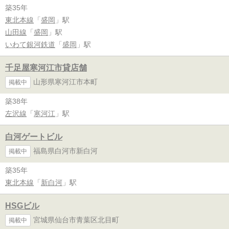
築35年
東北本線
「
盛岡
」駅
山田線
「
盛岡
」駅
いわて銀河鉄道
「
盛岡
」駅
千足屋寒河江市貸店舗
山形県寒河江市本町
掲載中
築38年
左沢線
「
寒河江
」駅
白河ゲートビル
福島県白河市新白河
掲載中
築35年
東北本線
「
新白河
」駅
HSGビル
宮城県仙台市青葉区北目町
掲載中