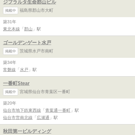
ジブラルタ生命郡山ビル
福島県郡山市大町
掲載中
築31年
東北本線
「
郡山
」駅
ゴールデンゲート水戸
茨城県水戸市南町
掲載中
築34年
常磐線
「
水戸
」駅
一番町Stear
宮城県仙台市青葉区一番町
掲載中
築20年
仙台市地下鉄東西線
「
青葉通一番町
」駅
仙台市営南北線
「
広瀬通
」駅
秋田第一ビルディング