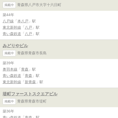
青森県八戸市大字十六日町
掲載中
築44年
八戸線
「
本八戸
」駅
東北新幹線
「
八戸
」駅
青い森鉄道
「
八戸
」駅
みどりやビル
青森県青森市長島
掲載中
築39年
奥羽本線
「
青森
」駅
青い森鉄道
「
青森
」駅
東北新幹線
「
新青森
」駅
堤町ファーストスクエアビル
青森県青森市堤町
掲載中
築36年
青い森鉄道
「
青森
」駅