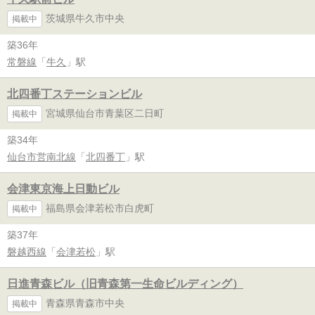
茨城県牛久市中央
掲載中
築36年
常磐線
「
牛久
」駅
北四番丁ステーションビル
宮城県仙台市青葉区二日町
掲載中
築34年
仙台市営南北線
「
北四番丁
」駅
会津東京海上日動ビル
福島県会津若松市白虎町
掲載中
築37年
磐越西線
「
会津若松
」駅
日進青森ビル（旧青森第一生命ビルディング）
青森県青森市中央
掲載中