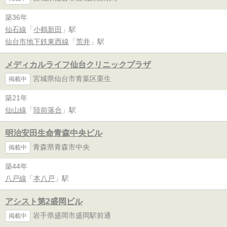
築36年
仙石線
「
小鶴新田
」駅
仙台市地下鉄東西線
「
荒井
」駅
メディカルライフ仙台クリニックプラザ
宮城県仙台市青葉区栗生
掲載中
築21年
仙山線
「
陸前落合
」駅
明治安田生命青森中央ビル
青森県青森市中央
掲載中
築44年
八戸線
「
本八戸
」駅
アシスト第2盛岡ビル
岩手県盛岡市盛岡駅前通
掲載中