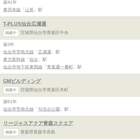
築41年
奥羽本線
「
山形
」駅
T-PLUS仙台広瀬通
宮城県仙台市青葉区中央
掲載中
築3年
仙台市営南北線
「
広瀬通
」駅
東北新幹線
「
仙台
」駅
仙台市地下鉄東西線
「
青葉通一番町
」駅
GMビルディング
宮城県仙台市青葉区本町
掲載中
築51年
仙台市営南北線
「
勾当台公園
」駅
リージャスアクア青森スクエア
青森県青森市長島
掲載中