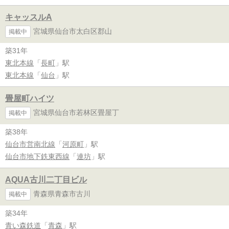
キャッスルA
宮城県仙台市太白区郡山
掲載中
築31年
東北本線
「
長町
」駅
東北本線
「
仙台
」駅
畳屋町ハイツ
宮城県仙台市若林区畳屋丁
掲載中
築38年
仙台市営南北線
「
河原町
」駅
仙台市地下鉄東西線
「
連坊
」駅
AQUA古川二丁目ビル
青森県青森市古川
掲載中
築34年
青い森鉄道
「
青森
」駅