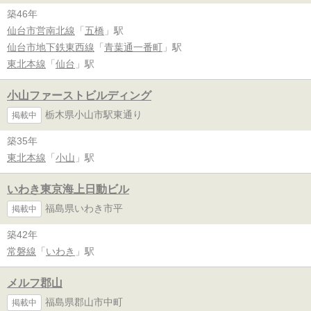
築46年
仙台市営南北線
「
五橋
」駅
仙台市地下鉄東西線
「
青葉通一番町
」駅
東北本線
「
仙台
」駅
小山ファーストビルディング
栃木県小山市駅東通り
掲載中
築35年
東北本線
「
小山
」駅
いわき東京海上日動ビル
福島県いわき市平
掲載中
築42年
常磐線
「
いわき
」駅
メルフ郡山
福島県郡山市中町
掲載中