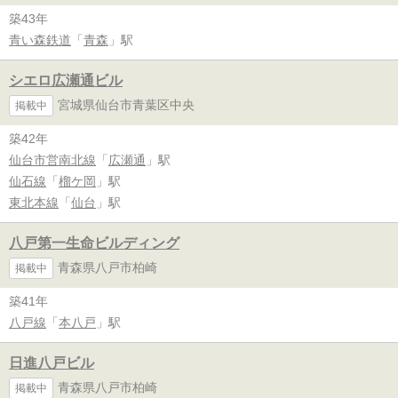
築43年
青い森鉄道
「
青森
」駅
シエロ広瀬通ビル
宮城県仙台市青葉区中央
掲載中
築42年
仙台市営南北線
「
広瀬通
」駅
仙石線
「
榴ケ岡
」駅
東北本線
「
仙台
」駅
八戸第一生命ビルディング
青森県八戸市柏崎
掲載中
築41年
八戸線
「
本八戸
」駅
日進八戸ビル
青森県八戸市柏崎
掲載中