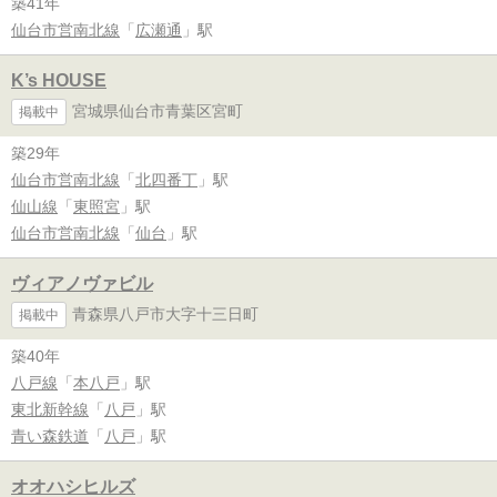
築41年
仙台市営南北線
「
広瀬通
」駅
K’s HOUSE
宮城県仙台市青葉区宮町
掲載中
築29年
仙台市営南北線
「
北四番丁
」駅
仙山線
「
東照宮
」駅
仙台市営南北線
「
仙台
」駅
ヴィアノヴァビル
青森県八戸市大字十三日町
掲載中
築40年
八戸線
「
本八戸
」駅
東北新幹線
「
八戸
」駅
青い森鉄道
「
八戸
」駅
オオハシヒルズ