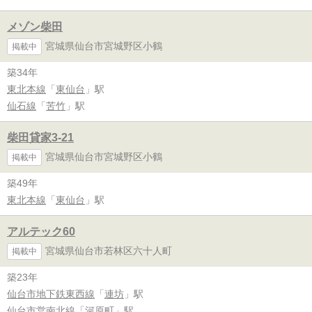
メゾン柴田
宮城県仙台市宮城野区小鶴
掲載中
築34年
東北本線
「
東仙台
」駅
仙石線
「
苦竹
」駅
柴田貸家3-21
宮城県仙台市宮城野区小鶴
掲載中
築49年
東北本線
「
東仙台
」駅
アルテック60
宮城県仙台市若林区六十人町
掲載中
築23年
仙台市地下鉄東西線
「
連坊
」駅
仙台市営南北線
「
河原町
」駅