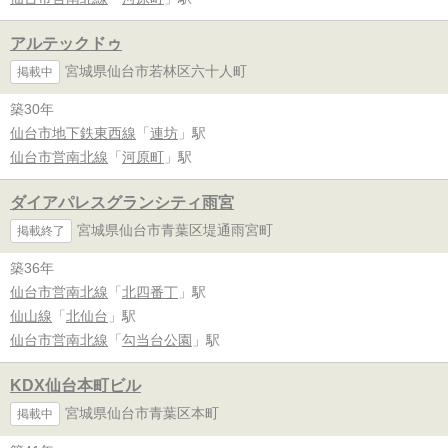
アルテックドゥ
宮城県仙台市若林区六十人町
掲載中
築30年
仙台市地下鉄東西線
「
連坊
」駅
仙台市営南北線
「
河原町
」駅
ダイアパレスグランシティ雨宮
宮城県仙台市青葉区堤通雨宮町
掲載終了
築36年
仙台市営南北線
「
北四番丁
」駅
仙山線
「
北仙台
」駅
仙台市営南北線
「
勾当台公園
」駅
KDX仙台本町ビル
宮城県仙台市青葉区本町
掲載中