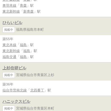
奥羽本線
「
青森
」駅
東北新幹線
「
新青森
」駅
ひらいビル
福島県福島市本町
掲載中
築55年
東北本線
「
福島
」駅
東北新幹線
「
福島
」駅
福島交通
「
福島
」駅
上杉住研ビル
宮城県仙台市青葉区上杉
掲載中
築36年
仙台市営南北線
「
北四番丁
」駅
ハニックスビル
宮城県仙台市青葉区本町
掲載中