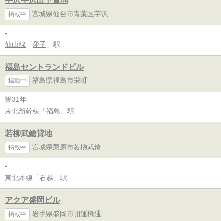
芋沢字沢田下貸地
宮城県仙台市青葉区芋沢
掲載中
-
仙山線
「
愛子
」駅
福島セントランドビル
福島県福島市栄町
掲載中
築31年
東北新幹線
「
福島
」駅
若柳武鎗貸地
宮城県栗原市若柳武鎗
掲載中
-
東北本線
「
石越
」駅
アクア盛岡ビル
岩手県盛岡市開運橋通
掲載中