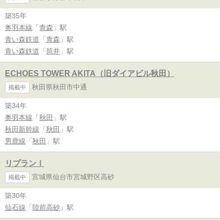
築35年
奥羽本線
「
青森
」駅
青い森鉄道
「
青森
」駅
青い森鉄道
「
筒井
」駅
ECHOES TOWER AKITA（旧ダイアビル秋田）
秋田県秋田市中通
掲載中
築34年
奥羽本線
「
秋田
」駅
秋田新幹線
「
秋田
」駅
男鹿線
「
秋田
」駅
リプランⅠ
宮城県仙台市宮城野区高砂
掲載中
築30年
仙石線
「
陸前高砂
」駅