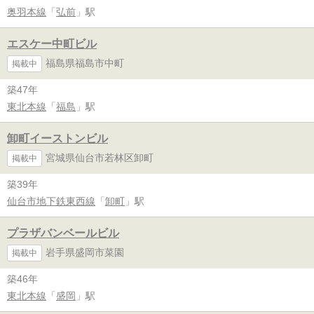
奥羽本線
「
弘前
」駅
エスケー中町ビル
福島県福島市中町
掲載中
築47年
東北本線
「
福島
」駅
卸町イーストンビル
宮城県仙台市若林区卸町
掲載中
築39年
仙台市地下鉄東西線
「
卸町
」駅
プラザバンベールビル
岩手県盛岡市菜園
掲載中
築46年
東北本線
「
盛岡
」駅