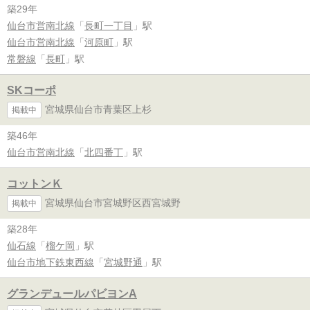
築29年
仙台市営南北線
「
長町一丁目
」駅
仙台市営南北線
「
河原町
」駅
常磐線
「
長町
」駅
SKコーポ
宮城県仙台市青葉区上杉
掲載中
築46年
仙台市営南北線
「
北四番丁
」駅
コットンＫ
宮城県仙台市宮城野区西宮城野
掲載中
築28年
仙石線
「
榴ケ岡
」駅
仙台市地下鉄東西線
「
宮城野通
」駅
グランデュールパビヨンA