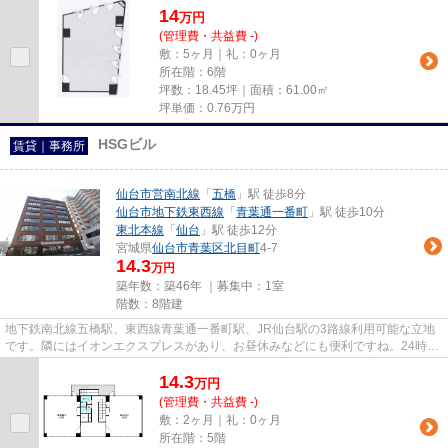
14
万
円
(管理費・共益費 -)
敷：5ヶ月｜礼：0ヶ月
所在階：6階
坪数：18.45坪｜面積：61.00㎡
坪単価：
0.76
万円
HSGビル
賃貸｜事務所
仙台市営南北線
「
五橋
」駅 徒歩8分
仙台市地下鉄東西線
「
青葉通一番町
」駅 徒歩10分
東北本線
「
仙台
」駅 徒歩12分
宮城県
仙台市青葉区
北目町
4-7
14.3
万円
築年数：築46年 ｜募集中：
1室
階数：8階建
地下鉄南北線五橋駅、東西線青葉通一番町駅、JR仙台駅の3路線利用可能な立地
です。隣にはイオンエクスプレスがあり、お昼休みなどにも便利ですね。24時間
フィットネスやクリニックなど...
14.3
万
円
(管理費・共益費 -)
敷：2ヶ月｜礼：0ヶ月
所在階：5階