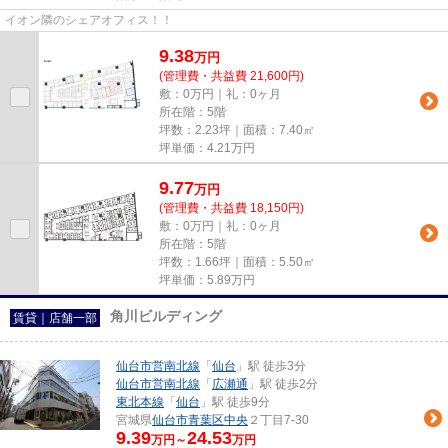
イオン隣のシェアオフィス！！
9.38
万
円
(管理費・共益費 21,600円)
敷：0万円｜礼：0ヶ月
所在階：5階
坪数：2.23坪｜面積：7.40㎡
坪単価：
4.21
万円
9.77
万
円
(管理費・共益費 18,150円)
敷：0万円｜礼：0ヶ月
所在階：5階
坪数：1.66坪｜面積：5.50㎡
坪単価：
5.89
万円
角川ビルディング
賃貸｜店舗一部
仙台市営南北線
「
仙台
」駅 徒歩3分
仙台市営南北線
「
広瀬通
」駅 徒歩2分
東北本線
「
仙台
」駅 徒歩9分
宮城県
仙台市青葉区
中央
２丁目7-30
9.39
24.53
万円～
万円