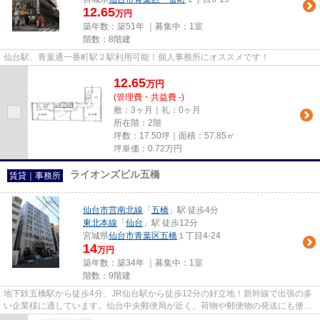
12.65
万円
築年数：築51年 ｜募集中：
1室
階数：8階建
仙台駅、青葉通一番町駅２駅利用可能！個人事務所にオススメです！
12.65
万
円
(管理費・共益費 -)
敷：3ヶ月｜礼：0ヶ月
所在階：2階
坪数：17.50坪｜面積：57.85㎡
坪単価：
0.72
万円
ライオンズビル五橋
賃貸｜事務所
仙台市営南北線
「
五橋
」駅 徒歩4分
東北本線
「
仙台
」駅 徒歩12分
宮城県
仙台市青葉区
五橋
１丁目4-24
14
万円
築年数：築34年 ｜募集中：
1室
階数：9階建
地下鉄五橋駅から徒歩4分、JR仙台駅から徒歩12分の好立地！新幹線で出張の多
い企業様に適しています。仙台中央郵便局が近く、荷物や郵便物の発送にも便利♪
警察署も近く、分かりやすい...