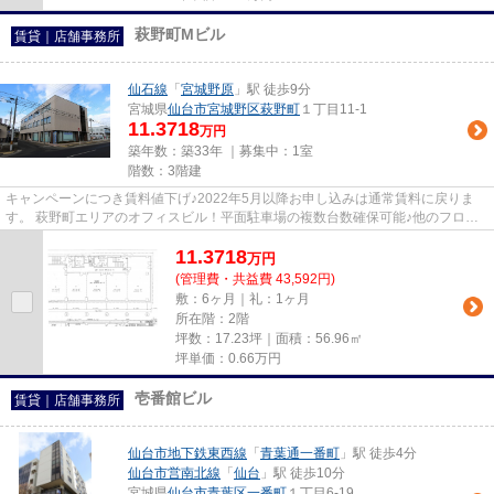
萩野町Mビル
賃貸｜店舗事務所
仙石線
「
宮城野原
」駅 徒歩9分
宮城県
仙台市宮城野区
萩野町
１丁目11-1
11.3718
万円
築年数：築33年 ｜募集中：
1室
階数：3階建
キャンペーンにつき賃料値下げ♪2022年5月以降お申し込みは通常賃料に戻りま
す。 萩野町エリアのオフィスビル！平面駐車場の複数台数確保可能♪他のフロア
も空き有！
11.3718
万
円
(管理費・共益費 43,592円)
敷：6ヶ月｜礼：1ヶ月
所在階：2階
坪数：17.23坪｜面積：56.96㎡
坪単価：
0.66
万円
壱番館ビル
賃貸｜店舗事務所
仙台市地下鉄東西線
「
青葉通一番町
」駅 徒歩4分
仙台市営南北線
「
仙台
」駅 徒歩10分
宮城県
仙台市青葉区
一番町
１丁目6-19