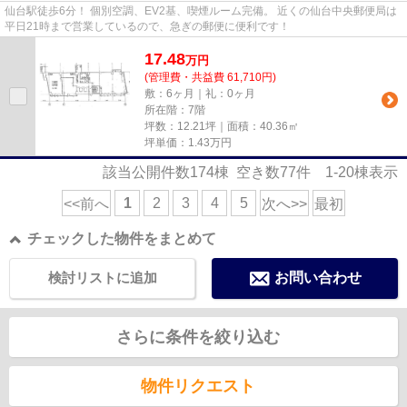
仙台駅徒歩6分！ 個別空調、EV2基、喫煙ルーム完備。 近くの仙台中央郵便局は
平日21時まで営業しているので、急ぎの郵便に便利です！
17.48
万
円
(管理費・共益費 61,710円)
敷：6ヶ月｜礼：0ヶ月
所在階：7階
坪数：12.21坪｜面積：40.36㎡
坪単価：
1.43
万円
該当公開件数
174
棟 空き数
77
件
1-20
棟表示
1
2
3
4
5
<<前へ
次へ>>
最初
チェックした物件をまとめて
検討リストに追加
お問い合わせ
さらに条件を絞り込む
物件リクエスト