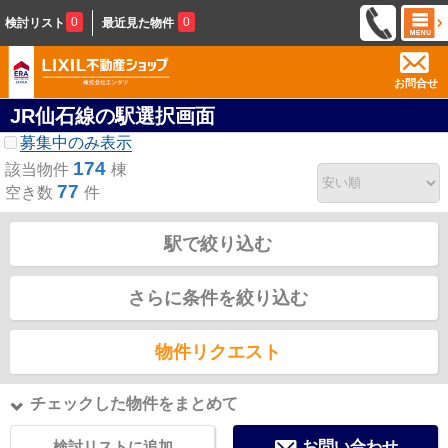
0
0
検討リスト
最近見た物件
お問合せ
JR仙石線の駅選択画面
募集中のみ表示
174
該当物件
棟
77
空き数
件
駅で絞り込む
さらに条件を絞り込む
物件リクエスト
チェックした物件をまとめて
検討リストに追加
お問い合わせ