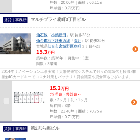
坪数：20.00坪｜面積：66.11㎡
坪単価：
0.72
万円
マルチプライ扇町3丁目ビル
賃貸｜事務所
仙石線
「
小鶴新田
」駅 徒歩23分
仙台市地下鉄東西線
「
荒井
」駅 徒歩25分
宮城県
仙台市宮城野区
扇町
３丁目4-23
15.3
万円
築年数：築36年 ｜募集中：
1室
階数：3階建
2014年リノベーション工事実施！太陽光発電システムで月々の電気代も軽減♪非
接触ICカードキーでコロナ対策もバッチリ！貸会議室や貸倉庫もございます。
15.3
万
円
(管理費・共益費 -)
敷：2ヶ月｜礼：1ヶ月
所在階：3階
坪数：21.40坪｜面積：70.75㎡
坪単価：
0.71
万円
第2志ら梅ビル
賃貸｜事務所