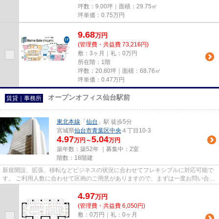
坪数：9.00坪｜面積：29.75㎡
坪単価：
0.75
万円
9.68
万
円
(管理費・共益費 73,216円)
敷：3ヶ月｜礼：0万円
所在階：1階
坪数：20.80坪｜面積：68.76㎡
坪単価：
0.47
万円
オープンオフィス仙台駅前
賃貸｜事務所
東北本線
「
仙台
」駅 徒歩5分
宮城県
仙台市青葉区
中央
４丁目10-3
4.97
5.04
万円～
万円
築年数：築52年 ｜募集中：
2室
階数：18階建
新規開設、拡張、移転などビジネスの状況に合わせてフレキシブルに対応可能で
す。 ご利用人数に合わせて区画のご用意がありますので、まずは一度お問い合わ
せ下さい！
4.97
万
円
(管理費・共益費 6,050円)
敷：0万円｜礼：0ヶ月