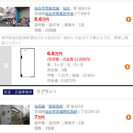
仙台市営南北線
「
仙台
」駅 徒歩1分
宮城県
仙台市青葉区
中央
３丁目8-5
6.6
万円
築年数：築47年 ｜募集中：
1室
階数：10階建
地下鉄仙台駅南町通出口から徒歩1分！賑わいのあるアメ横ビルです。業種ご相
談ください♪
6.6
万
円
(管理費・共益費 11,000円)
敷：3ヶ月｜礼：0ヶ月
所在階：3階
坪数：7.21坪｜面積：23.83㎡
坪単価：
0.92
万円
リプランⅠ
賃貸｜店舗事務所
仙石線
「
陸前高砂
」駅 徒歩2分
宮城県
仙台市宮城野区
高砂
１丁目154-10
7
万円
築年数：築30年 ｜募集中：
1室
階数：2階建