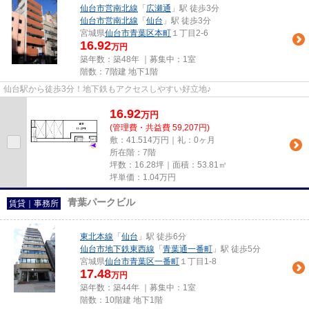
仙台市営南北線
「
広瀬通
」駅 徒歩3分
仙台市営南北線
「
仙台
」駅 徒歩3分
宮城県
仙台市青葉区
本町
１丁目2-6
16.92
万円
築年数：築48年 ｜募集中：
1室
階数：7階建 地下1階
仙台駅から徒歩3分！地下鉄もアクセスしやすい好立地♪
16.92
万
円
(管理費・共益費 59,207円)
敷：41.514万円｜礼：0ヶ月
所在階：7階
坪数：16.28坪｜面積：53.81㎡
坪単価：
1.04
万円
青葉パークビル
賃貸｜事務所
東北本線
「
仙台
」駅 徒歩6分
仙台市地下鉄東西線
「
青葉通一番町
」駅 徒歩5分
宮城県
仙台市青葉区
一番町
１丁目1-8
17.48
万円
築年数：築44年 ｜募集中：
1室
階数：10階建 地下1階