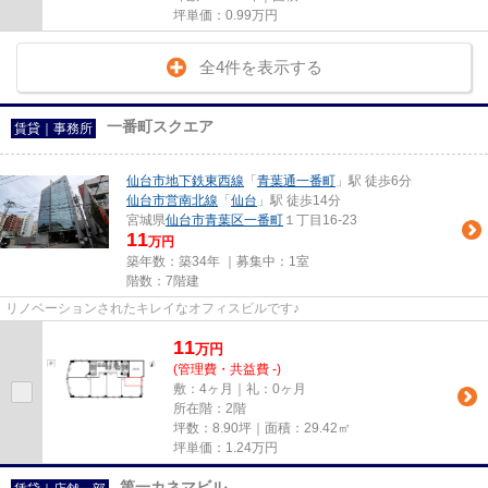
坪単価：
0.99
万円
全4件を表示する
一番町スクエア
賃貸｜事務所
仙台市地下鉄東西線
「
青葉通一番町
」駅 徒歩6分
仙台市営南北線
「
仙台
」駅 徒歩14分
宮城県
仙台市青葉区
一番町
１丁目16-23
11
万円
築年数：築34年 ｜募集中：
1室
階数：7階建
リノベーションされたキレイなオフィスビルです♪
11
万
円
(管理費・共益費 -)
敷：4ヶ月｜礼：0ヶ月
所在階：2階
坪数：8.90坪｜面積：29.42㎡
坪単価：
1.24
万円
第一カネマビル