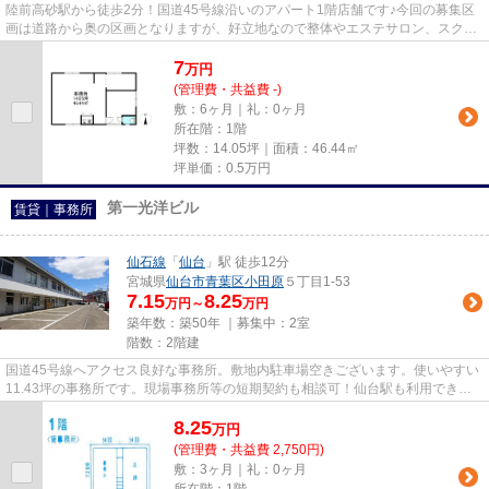
陸前高砂駅から徒歩2分！国道45号線沿いのアパート1階店舗です♪今回の募集区
画は道路から奥の区画となりますが、好立地なので整体やエステサロン、スクー
ルなどの予約制の店舗にピッタ...
7
万
円
(管理費・共益費 -)
敷：6ヶ月｜礼：0ヶ月
所在階：1階
坪数：14.05坪｜面積：46.44㎡
坪単価：
0.5
万円
第一光洋ビル
賃貸｜事務所
仙石線
「
仙台
」駅 徒歩12分
宮城県
仙台市青葉区
小田原
５丁目1-53
7.15
8.25
万円～
万円
築年数：築50年 ｜募集中：
2室
階数：2階建
国道45号線へアクセス良好な事務所。敷地内駐車場空きございます。使いやすい
11.43坪の事務所です。現場事務所等の短期契約も相談可！仙台駅も利用できま
すので、電車・新幹線移動も可...
8.25
万
円
(管理費・共益費 2,750円)
敷：3ヶ月｜礼：0ヶ月