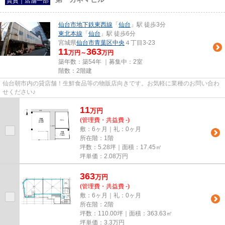
賃貸｜店舗一部
仙台市地下鉄東西線
「
仙台
」駅 徒歩3分
東北本線
「
仙台
」駅 徒歩6分
宮城県
仙台市青葉区
中央
４丁目3-23
11
363
万円～
万円
築年数：築54年 ｜募集中：
2室
階数：2階建
仙台朝市内の貸店舗！生鮮食品等の物販店向きです。お気軽に業種のお問い合わ
せください♪
11
万
円
(管理費・共益費 -)
敷：6ヶ月｜礼：0ヶ月
所在階：1階
坪数：5.28坪｜面積：17.45㎡
坪単価：
2.08
万円
363
万
円
(管理費・共益費 -)
敷：6ヶ月｜礼：0ヶ月
所在階：2階
坪数：110.00坪｜面積：363.63㎡
坪単価：
3.3
万円