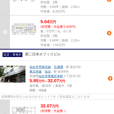
所在階：2階
坪数：0.60坪｜面積：2.00㎡
坪単価：
8.28
万円
5.04
万
円
(管理費・共益費 5,400円)
敷：0万円｜礼：0ヶ月
所在階：2階
坪数：0.66坪｜面積：2.20㎡
坪単価：
7.64
万円
第二日本オフィスビル
賃貸｜事務所
仙台市営南北線
「
広瀬通
」駅 徒歩3分
東北本線
「
仙台
」駅 徒歩8分
宮城県
仙台市青葉区
本町
２丁目10-33
5.95
32.07
万円～
万円
築年数：築56年 ｜募集中：
5室
階数：9階建
初期費用が抑えられるのがポイントです！貸会議室もございます。
32.07
万
円
(管理費・共益費 -)