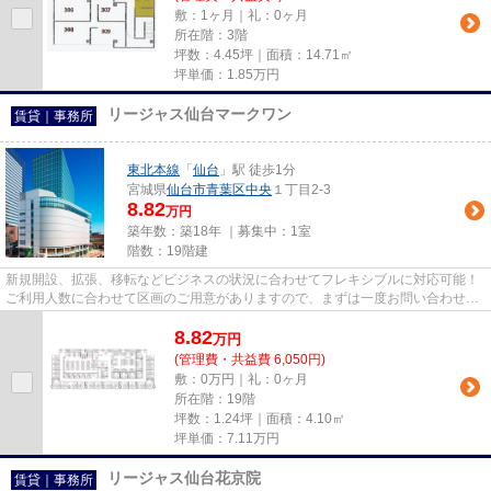
敷：1ヶ月｜礼：0ヶ月
所在階：3階
坪数：4.45坪｜面積：14.71㎡
坪単価：
1.85
万円
リージャス仙台マークワン
賃貸｜事務所
東北本線
「
仙台
」駅 徒歩1分
宮城県
仙台市青葉区
中央
１丁目2-3
8.82
万円
築年数：築18年 ｜募集中：
1室
階数：19階建
新規開設、拡張、移転などビジネスの状況に合わせてフレキシブルに対応可能！
ご利用人数に合わせて区画のご用意がありますので、まずは一度お問い合わせ下
さい！
8.82
万
円
(管理費・共益費 6,050円)
敷：0万円｜礼：0ヶ月
所在階：19階
坪数：1.24坪｜面積：4.10㎡
坪単価：
7.11
万円
リージャス仙台花京院
賃貸｜事務所