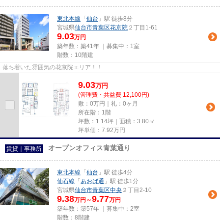
東北本線
「
仙台
」駅 徒歩8分
宮城県
仙台市青葉区
花京院
２丁目1-61
9.03
万円
築年数：築41年 ｜募集中：
1室
階数：10階建
落ち着いた雰囲気の花京院エリア！！
9.03
万
円
(管理費・共益費 12,100円)
敷：0万円｜礼：0ヶ月
所在階：1階
坪数：1.14坪｜面積：3.80㎡
坪単価：
7.92
万円
オープンオフィス青葉通り
賃貸｜事務所
東北本線
「
仙台
」駅 徒歩4分
仙石線
「
あおば通
」駅 徒歩1分
宮城県
仙台市青葉区
中央
２丁目2-10
9.38
9.77
万円～
万円
築年数：築57年 ｜募集中：
2室
階数：8階建