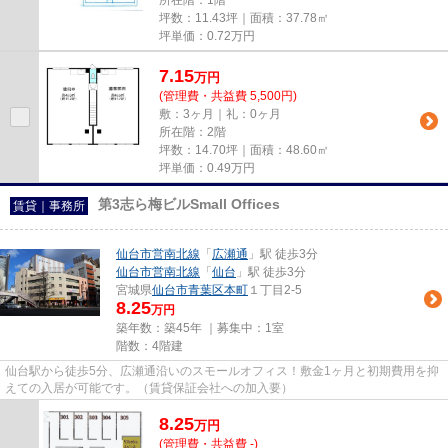
所在階：1階
坪数：11.43坪｜面積：37.78㎡
坪単価：
0.72
万円
7.15
万
円
(管理費・共益費 5,500円)
敷：3ヶ月｜礼：0ヶ月
所在階：2階
坪数：14.70坪｜面積：48.60㎡
坪単価：
0.49
万円
第3志ら梅ビルSmall Offices
賃貸｜事務所
仙台市営南北線
「
広瀬通
」駅 徒歩3分
仙台市営南北線
「
仙台
」駅 徒歩3分
宮城県
仙台市青葉区
本町
１丁目2-5
8.25
万円
築年数：築45年 ｜募集中：
1室
階数：4階建
仙台駅から徒歩5分、広瀬通沿いのスモールオフィス！敷金1ヶ月と初期費用を抑
えての入居が可能です。（賃貸保証会社への加入要）
8.25
万
円
(管理費・共益費 -)