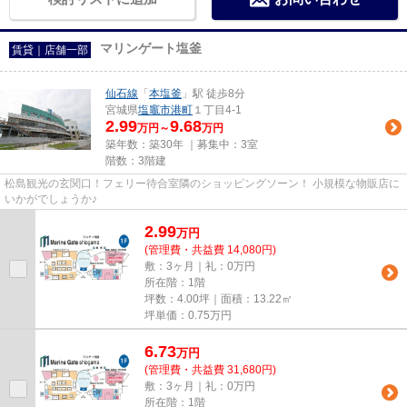
マリンゲート塩釜
賃貸｜店舗一部
仙石線
「
本塩釜
」駅 徒歩8分
宮城県
塩竈市
港町
１丁目4-1
2.99
9.68
万円～
万円
築年数：築30年 ｜募集中：
3室
階数：3階建
松島観光の玄関口！フェリー待合室隣のショッピングソーン！ 小規模な物販店に
いかがでしょうか♪
2.99
万
円
(管理費・共益費 14,080円)
敷：3ヶ月｜礼：0万円
所在階：1階
坪数：4.00坪｜面積：13.22㎡
坪単価：
0.75
万円
6.73
万
円
(管理費・共益費 31,680円)
敷：3ヶ月｜礼：0万円
所在階：1階