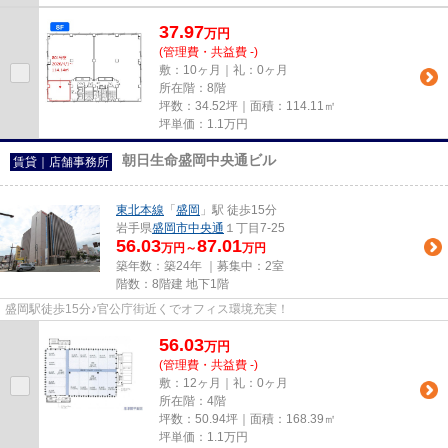
37.97
万
円
(管理費・共益費 -)
敷：10ヶ月｜礼：0ヶ月
所在階：8階
坪数：34.52坪｜面積：114.11㎡
坪単価：
1.1
万円
朝日生命盛岡中央通ビル
賃貸｜店舗事務所
東北本線
「
盛岡
」駅 徒歩15分
岩手県
盛岡市
中央通
１丁目7-25
56.03
87.01
万円～
万円
築年数：築24年 ｜募集中：
2室
階数：8階建 地下1階
盛岡駅徒歩15分♪官公庁街近くでオフィス環境充実！
56.03
万
円
(管理費・共益費 -)
敷：12ヶ月｜礼：0ヶ月
所在階：4階
坪数：50.94坪｜面積：168.39㎡
坪単価：
1.1
万円