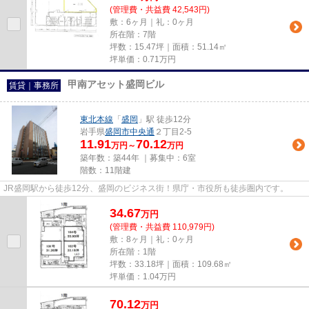
(管理費・共益費 42,543円)
敷：6ヶ月｜礼：0ヶ月
所在階：7階
坪数：15.47坪｜面積：51.14㎡
坪単価：
0.71
万円
甲南アセット盛岡ビル
賃貸｜事務所
東北本線
「
盛岡
」駅 徒歩12分
岩手県
盛岡市
中央通
２丁目2-5
11.91
70.12
万円～
万円
築年数：築44年 ｜募集中：
6室
階数：11階建
JR盛岡駅から徒歩12分、盛岡のビジネス街！県庁・市役所も徒歩圏内です。
34.67
万
円
(管理費・共益費 110,979円)
敷：8ヶ月｜礼：0ヶ月
所在階：1階
坪数：33.18坪｜面積：109.68㎡
坪単価：
1.04
万円
70.12
万
円