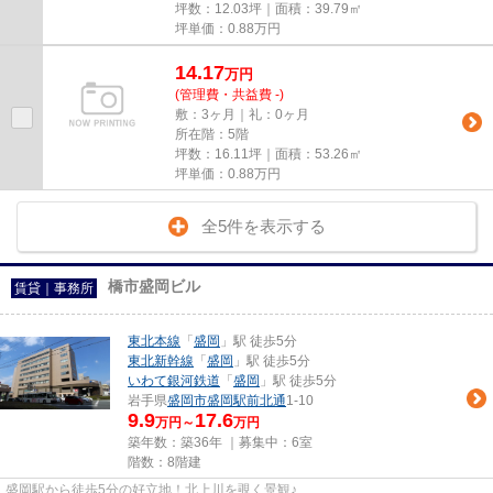
坪数：12.03坪｜面積：39.79㎡
坪単価：
0.88
万円
14.17
万
円
(管理費・共益費 -)
敷：3ヶ月｜礼：0ヶ月
所在階：5階
坪数：16.11坪｜面積：53.26㎡
坪単価：
0.88
万円
全5件を表示する
橋市盛岡ビル
賃貸｜事務所
東北本線
「
盛岡
」駅 徒歩5分
東北新幹線
「
盛岡
」駅 徒歩5分
いわて銀河鉄道
「
盛岡
」駅 徒歩5分
岩手県
盛岡市
盛岡駅前北通
1-10
9.9
17.6
万円～
万円
築年数：築36年 ｜募集中：
6室
階数：8階建
盛岡駅から徒歩5分の好立地！北上川を覗く景観♪