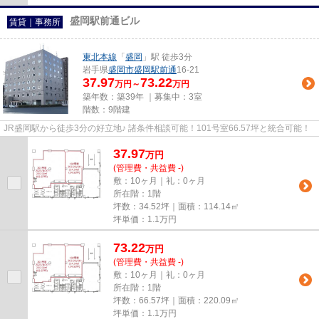
盛岡駅前通ビル
賃貸｜事務所
東北本線
「
盛岡
」駅 徒歩3分
岩手県
盛岡市
盛岡駅前通
16-21
37.97
73.22
万円～
万円
築年数：築39年 ｜募集中：
3室
階数：9階建
JR盛岡駅から徒歩3分の好立地♪ 諸条件相談可能！101号室66.57坪と統合可能！
37.97
万
円
(管理費・共益費 -)
敷：10ヶ月｜礼：0ヶ月
所在階：1階
坪数：34.52坪｜面積：114.14㎡
坪単価：
1.1
万円
73.22
万
円
(管理費・共益費 -)
敷：10ヶ月｜礼：0ヶ月
所在階：1階
坪数：66.57坪｜面積：220.09㎡
坪単価：
1.1
万円