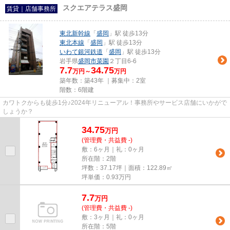
スクエアテラス盛岡
賃貸｜店舗事務所
東北新幹線
「
盛岡
」駅 徒歩13分
東北本線
「
盛岡
」駅 徒歩13分
いわて銀河鉄道
「
盛岡
」駅 徒歩13分
岩手県
盛岡市
菜園
２丁目6-6
7.7
34.75
万円～
万円
築年数：築43年 ｜募集中：
2室
階数：6階建
カワトクからも徒歩1分♪2024年リニューアル！事務所やサービス店舗にいかがで
しょうか？
34.75
万
円
(管理費・共益費 -)
敷：6ヶ月｜礼：0ヶ月
所在階：2階
坪数：37.17坪｜面積：122.89㎡
坪単価：
0.93
万円
7.7
万
円
(管理費・共益費 -)
敷：3ヶ月｜礼：0ヶ月
所在階：5階