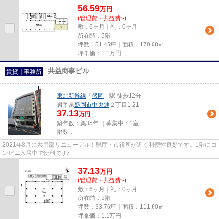
56.59
万
円
(管理費・共益費 -)
敷：6ヶ月｜礼：0ヶ月
所在階：5階
坪数：51.45坪｜面積：170.08㎡
坪単価：
1.1
万円
共益商事ビル
賃貸｜事務所
東北新幹線
「
盛岡
」駅 徒歩12分
岩手県
盛岡市
中央通
２丁目1-21
37.13
万円
築年数：築35年 ｜募集中：
1室
階数：-
2021年8月に共用部リニューアル！県庁・市役所が近く利便性良好です。1階にコ
ンビニ入居中で便利です♪
37.13
万
円
(管理費・共益費 -)
敷：6ヶ月｜礼：0ヶ月
所在階：5階
坪数：33.76坪｜面積：111.60㎡
坪単価：
1.1
万円