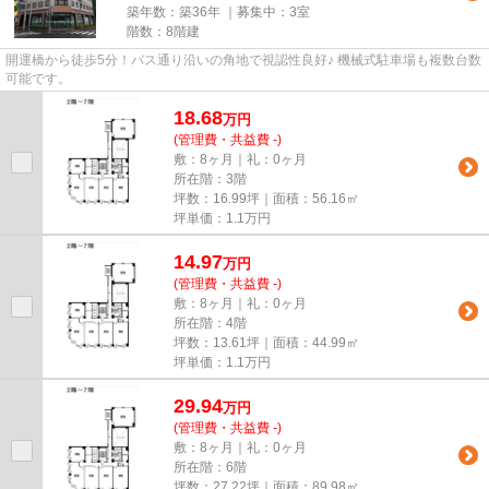
築年数：築36年 ｜募集中：
3室
階数：8階建
開運橋から徒歩5分！バス通り沿いの角地で視認性良好♪ 機械式駐車場も複数台数
可能です。
18.68
万
円
(管理費・共益費 -)
敷：8ヶ月｜礼：0ヶ月
所在階：3階
坪数：16.99坪｜面積：56.16㎡
坪単価：
1.1
万円
14.97
万
円
(管理費・共益費 -)
敷：8ヶ月｜礼：0ヶ月
所在階：4階
坪数：13.61坪｜面積：44.99㎡
坪単価：
1.1
万円
29.94
万
円
(管理費・共益費 -)
敷：8ヶ月｜礼：0ヶ月
所在階：6階
坪数：27.22坪｜面積：89.98㎡