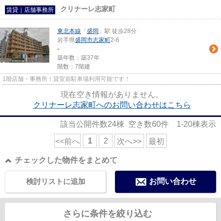
クリナーレ志家町
賃貸｜店舗事務所
東北本線
「
盛岡
」駅 徒歩28分
岩手県
盛岡市
志家町
2-6
-
築年数：築37年
階数：7階建
1階店舗・事務所！貸室前駐車場利用可能です！
現在空き情報がありません。
クリナーレ志家町へのお問い合わせはこちら
該当公開件数
24
棟 空き数
60
件
1-20
棟表示
1
2
<<前へ
次へ>>
最初
チェックした物件をまとめて
検討リストに追加
お問い合わせ
さらに条件を絞り込む