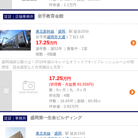
坪単価：
1.1
万円
岩手教育会館
賃貸｜店舗事務所
東北新幹線
「
盛岡
」駅 徒歩20分
岩手県
盛岡市
大通
１丁目1-16
17.25
万円
築年数：築52年 ｜募集中：
1室
階数：4階建
盛岡城跡公園そば！2018年築のキレイなオフィスです♪リフレッシュルームや喫
煙室、貸会議室など共用施設も充実！
17.25
万
円
(管理費・共益費 93,358円)
敷：6ヶ月｜礼：0ヶ月
所在階：4階
坪数：18.45坪｜面積：60.99㎡
坪単価：
0.93
万円
盛岡第一生命ビルディング
賃貸｜事務所
東北本線
「
盛岡
」駅 徒歩15分