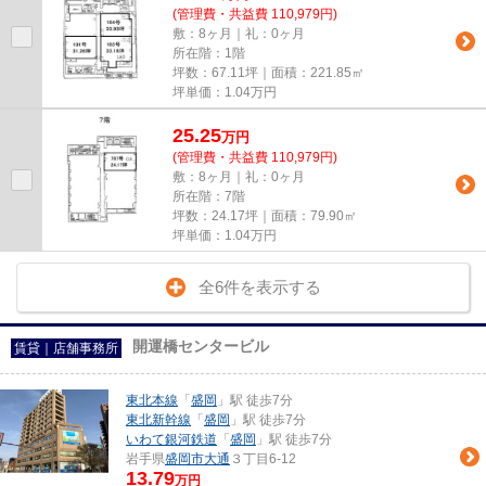
(管理費・共益費 110,979円)
敷：8ヶ月｜礼：0ヶ月
所在階：1階
坪数：67.11坪｜面積：221.85㎡
坪単価：
1.04
万円
25.25
万
円
(管理費・共益費 110,979円)
敷：8ヶ月｜礼：0ヶ月
所在階：7階
坪数：24.17坪｜面積：79.90㎡
坪単価：
1.04
万円
全6件を表示する
開運橋センタービル
賃貸｜店舗事務所
東北本線
「
盛岡
」駅 徒歩7分
東北新幹線
「
盛岡
」駅 徒歩7分
いわて銀河鉄道
「
盛岡
」駅 徒歩7分
岩手県
盛岡市
大通
３丁目6-12
13.79
万円