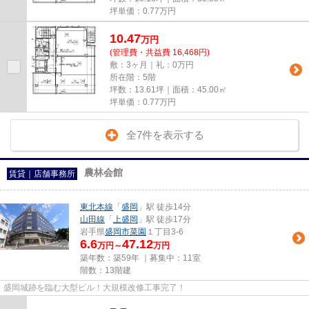
坪単価：
0.77
万円
10.47
万
円
(管理費・共益費 16,468円)
敷：3ヶ月｜礼：0万円
所在階：5階
坪数：13.61坪｜面積：45.00㎡
坪単価：
0.77
万円
全7件を表示する
農林会館
賃貸｜店舗事務所
東北本線
「
盛岡
」駅 徒歩14分
山田線
「
上盛岡
」駅 徒歩17分
岩手県
盛岡市
菜園
１丁目3-6
6.6
47.12
万円～
万円
築年数：築59年 ｜募集中：
11室
階数：13階建
盛岡城跡を臨む大型ビル！大規模改修工事完了！