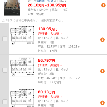
岩手県
盛岡市
中央通
３丁目1-2
26.18
130.95
万円～
万円
築年数：築40年 ｜募集中：
4室
階数：9階建
ビジネスに便利な中央通沿い！盛岡駅徒歩15分。
130.95
万
円
(管理費・共益費 -)
敷：12ヶ月｜礼：0ヶ月
所在階：1階
坪数：32.73坪｜面積：108.23㎡
坪単価：
4
万円
56.79
万
円
(管理費・共益費 -)
敷：12ヶ月｜礼：0ヶ月
所在階：2階
坪数：46.94坪｜面積：155.17㎡
坪単価：
1.21
万円
80.13
万
円
(管理費・共益費 -)
敷：12ヶ月｜礼：0ヶ月
所在階：3階