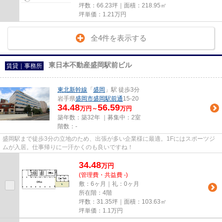
坪数：66.23坪｜面積：218.95㎡
坪単価：
1.21
万円
全4件を表示する
東日本不動産盛岡駅前ビル
賃貸｜事務所
東北新幹線
「
盛岡
」駅 徒歩3分
岩手県
盛岡市
盛岡駅前通
15-20
34.48
56.59
万円～
万円
築年数：築32年 ｜募集中：
2室
階数：-
盛岡駅まで徒歩3分の立地のため、出張が多い企業様に最適。1Fにはスポーツジ
ムが入居。仕事帰りに一汗かくのも良いですね！
34.48
万
円
(管理費・共益費 -)
敷：6ヶ月｜礼：0ヶ月
所在階：4階
坪数：31.35坪｜面積：103.63㎡
坪単価：
1.1
万円