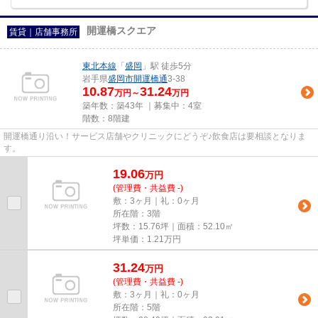
開運橋スクエア
賃貸｜店舗事務所
東北本線
「
盛岡
」駅 徒歩5分
岩手県
盛岡市
開運橋通
3-38
10.87
31.24
万円～
万円
築年数：築43年 ｜募集中：
4室
階数：8階建
開運橋通り沿い！サービス店舗やクリニックにどうぞ♪飲食店は要相談となりま
す。
19.06
万
円
(管理費・共益費 -)
敷：3ヶ月｜礼：0ヶ月
所在階：3階
坪数：15.76坪｜面積：52.10㎡
坪単価：
1.21
万円
31.24
万
円
(管理費・共益費 -)
敷：3ヶ月｜礼：0ヶ月
所在階：5階