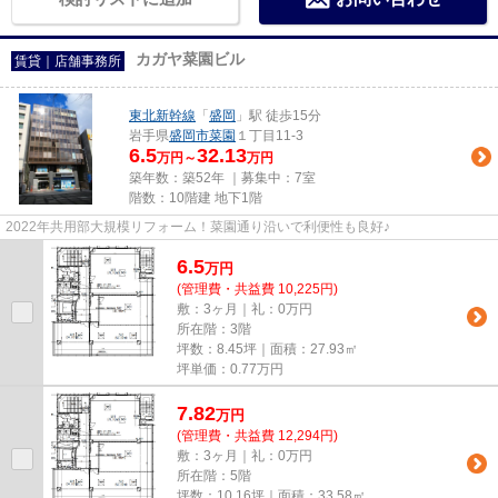
カガヤ菜園ビル
賃貸｜店舗事務所
東北新幹線
「
盛岡
」駅 徒歩15分
岩手県
盛岡市
菜園
１丁目11-3
6.5
32.13
万円～
万円
築年数：築52年 ｜募集中：
7室
階数：10階建 地下1階
2022年共用部大規模リフォーム！菜園通り沿いで利便性も良好♪
6.5
万
円
(管理費・共益費 10,225円)
敷：3ヶ月｜礼：0万円
所在階：3階
坪数：8.45坪｜面積：27.93㎡
坪単価：
0.77
万円
7.82
万
円
(管理費・共益費 12,294円)
敷：3ヶ月｜礼：0万円
所在階：5階
坪数：10.16坪｜面積：33.58㎡