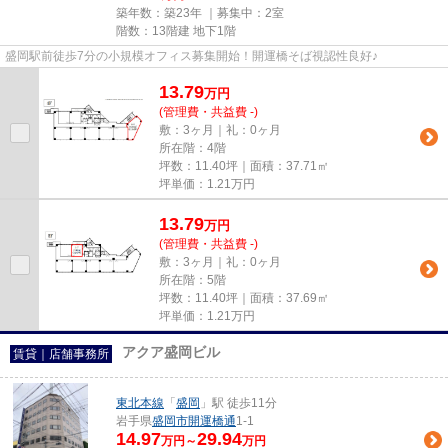
築年数：築23年 ｜募集中：
2室
階数：13階建 地下1階
盛岡駅前徒歩7分の小規模オフィス募集開始！開運橋そば視認性良好♪
13.79
万
円
(管理費・共益費 -)
敷：3ヶ月｜礼：0ヶ月
所在階：4階
坪数：11.40坪｜面積：37.71㎡
坪単価：
1.21
万円
13.79
万
円
(管理費・共益費 -)
敷：3ヶ月｜礼：0ヶ月
所在階：5階
坪数：11.40坪｜面積：37.69㎡
坪単価：
1.21
万円
アクア盛岡ビル
賃貸｜店舗事務所
東北本線
「
盛岡
」駅 徒歩11分
岩手県
盛岡市
開運橋通
1-1
14.97
29.94
万円～
万円