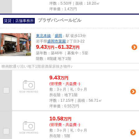
坪数：5.50坪｜面積：18.20㎡
坪単価：
1.4
万円
プラザバンベールビル
賃貸｜店舗事務所
東北本線
「
盛岡
」駅 徒歩13分
岩手県
盛岡市
菜園
２丁目3-22
9.43
61.32
万円～
万円
築年数：築46年 ｜募集中：
5室
階数：8階建 地下1階
映画館通り沿い地下1階居酒屋居抜き物件♪
9.43
万
円
(管理費・共益費 -)
敷：3ヶ月｜礼：0ヶ月
所在階：地下1階
坪数：17.15坪｜面積：56.71㎡
坪単価：
0.55
万円
10.58
万
円
(管理費・共益費 -)
敷：3ヶ月｜礼：0ヶ月
所在階：5階