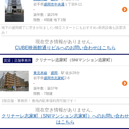
岩手県
盛岡市
中央通
１丁目9-11
-
築年数：築25年
階数：4階建 地下1階
地下の盛岡横丁に空きが出ました♪独立スタートにもおすすめ♪厨房設備も設置済
み！
現在空き情報がありません。
CUBE映画館通りビルへのお問い合わせはこちら
クリナーレ志家町（SNIマンション志家町）
賃貸｜店舗事務所
東北本線
「
盛岡
」駅 徒歩28分
岩手県
盛岡市
志家町
2-6
-
築年数：築37年
階数：7階建
1階店舗・事務所！ 敷地内駐車場利用可能です！
現在空き情報がありません。
クリナーレ志家町（SNIマンション志家町）へのお問い合わせ
はこちら