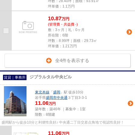
坪数：28.40坪｜面積：93.91㎡
坪単価：
1.1
万円
10.87
万
円
(管理費・共益費 -)
敷：3ヶ月｜礼：0ヶ月
所在階：6階
坪数：8.99坪｜面積：29.73㎡
坪単価：
1.21
万円
全4件を表示する
ジブラルタル中央ビル
賃貸｜事務所
東北本線
「
盛岡
」駅 徒歩10分
岩手県
盛岡市
中央通
３丁目3-3-1
11.06
万円
築年数：築46年 ｜募集中：
1室
階数：8階建
盛岡駅から徒歩10分と利便性良好♪ 中央通二丁目交差点角地で視認性良好！
11.06
万
円