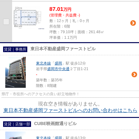
87.01
万
円
(管理費・共益費 -)
敷：12ヶ月｜礼：0ヶ月
所在階：6階
坪数：79.10坪｜面積：261.48㎡
坪単価：
1.1
万円
東日本不動産盛岡ファーストビル
賃貸｜事務所
東北本線
「
盛岡
」駅 徒歩12分
岩手県
盛岡市
中央通
２丁目1-21
-
築年数：築35年
階数：8階建
県庁・市役所へのアクセスの良い好立地物件！
現在空き情報がありません。
東日本不動産盛岡ファーストビルへのお問い合わせはこちら
CUBE映画館通りビル
賃貸｜店舗一部
東北本線
「
盛岡
」駅 徒歩13分