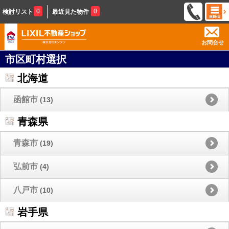
0
0
検討リスト
最近見た物件
お問合せ
市区町村選択
北海道
函館市
(13)
青森県
青森市
(19)
弘前市
(4)
八戸市
(10)
岩手県