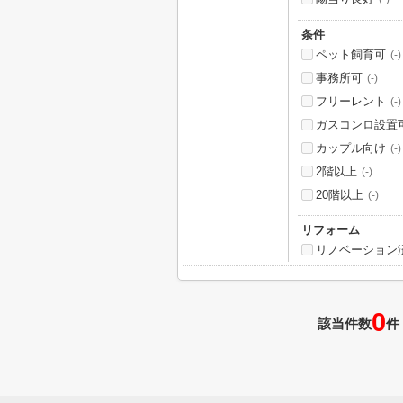
条件
ペット飼育可
(-)
事務所可
(-)
フリーレント
(-)
ガスコンロ設置
カップル向け
(-)
2階以上
(-)
20階以上
(-)
リフォーム
リノベーション
0
該当件数
件