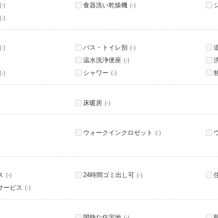
食器洗い乾燥機
(-)
(-)
(-)
バス・トイレ別
(-)
(-)
温水洗浄便座
(-)
シャワー
(-)
(-)
床暖房
(-)
ウォークインクロゼット
(-)
ス
24時間ゴミ出し可
(-)
(-)
サービス
(-)
閑静な住宅地
(-)