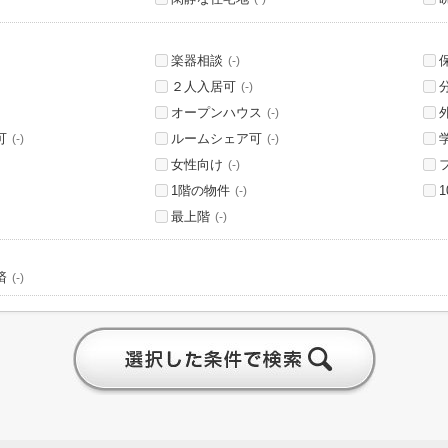
楽器相談
(-)
２人入居可
(-)
オープンハウス
(-)
可
ルームシェア可
(-)
(-)
女性向け
(-)
1階の物件
(-)
最上階
(-)
済
(-)