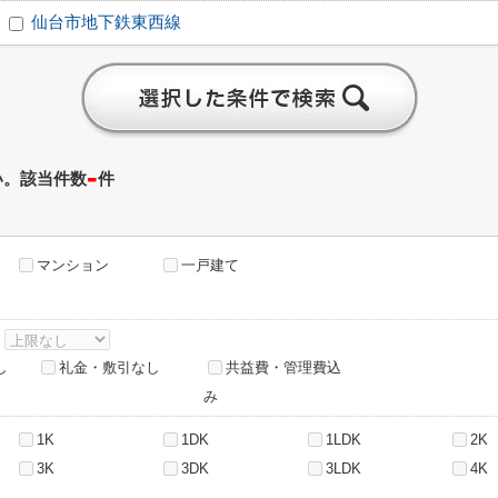
仙台市地下鉄東西線
-
い。該当件数
件
マンション
一戸建て
～
し
礼金・敷引なし
共益費・管理費込
み
1K
1DK
1LDK
2K
3K
3DK
3LDK
4K