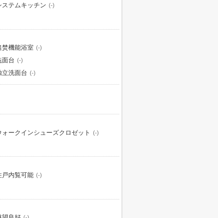
システムキッチン
(-)
追焚機能浴室
(-)
洗面台
(-)
独立洗面台
(-)
ウォークインシューズクロゼット
(-)
住戸内覧可能
(-)
眺望良好
(-)