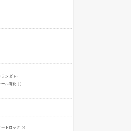
ベランダ
(-)
オール電化
(-)
オートロック
(-)