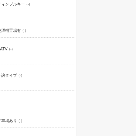
ディンプルキー
(-)
洗濯機置場有
(-)
ATV
(-)
分譲タイプ
(-)
駐車場あり
(-)