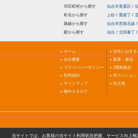
市区町村から探す
仙台市青葉区
/
町名から探す
上杉
/
畳屋丁
/
路線から探す
仙台市営南北線
/
駅から探す
仙台
/
北四番丁
/
ホーム
女性におすす
会社概要
新築・築浅
プライバシーポリシー
1階路面店
利用規約
売マンション
サイトマップ
売土地
物件カタログ
当サイトでは、お客様の当サイト利用状況把握、サービス向上検討