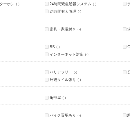
ンターホン
24時間緊急通報システム
(-)
(-)
24時間有人管理
(-)
家具・家電付き
(-)
BS
C
(-)
インターネット対応
(-)
バリアフリー
(-)
外観タイル張り
(-)
角部屋
(-)
バイク置場あり
(-)