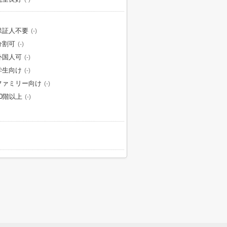
保証人不要
(-)
分割可
(-)
外国人可
(-)
学生向け
(-)
ファミリー向け
(-)
10階以上
(-)