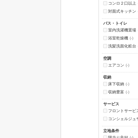
コンロ２口以上
対面式キッチン
バス・トイレ
室内洗濯機置場
浴室乾燥機
(-)
洗髪洗面化粧台
空調
エアコン
(-)
収納
床下収納
(-)
収納豊富
(-)
サービス
フロントサービ
コンシェルジュ
立地条件
陽当り良好
(-)