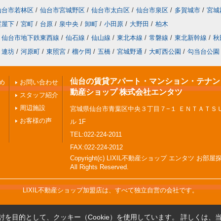
仙台市若林区
/
仙台市宮城野区
/
仙台市太白区
/
仙台市泉区
/
多賀城市
/
宮城
霊屋下
/
宮町
/
台原
/
泉中央
/
卸町
/
小田原
/
大野田
/
柏木
仙台市地下鉄東西線
/
仙石線
/
仙山線
/
東北本線
/
常磐線
/
東北新幹線
/
秋
連坊
/
河原町
/
東照宮
/
榴ケ岡
/
五橋
/
宮城野通
/
大町西公園
/
勾当台公園
仙台の賃貸アパート・マンション・テナント 
め
お問い合わせ
動産ショップ 株式会社エンタツ
スタッフ紹介
周辺施設
宮城県仙台市青葉区中央３丁目７−１ ＥＮＴＡＴＳ
お客様の声
ル 1F
TEL:022-224-2011
FAX:022-224-2012
Copyright(c) LIXIL不動産ショップ エンタツ お部
All Rights Reserved.
LIXIL不動産ショップ加盟店は、すべて独立自営の会社です。
を目的として、クッキー（Cookie）を使用しています。
詳しくは、