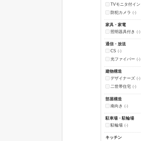
TVモニタ付イ
防犯カメラ
(-)
家具・家電
照明器具付き
(-)
通信・放送
CS
(-)
光ファイバー
(-)
建物構造
デザイナーズ
(-)
二世帯住宅
(-)
部屋構造
南向き
(-)
駐車場・駐輪場
駐輪場
(-)
キッチン