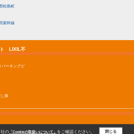
郡松島町
田新幹線
LIXIL不
Ｕパーキングビ
屋探し隊
当社の
をご確認ください。
閉じる
「Cookieの取扱いについて」