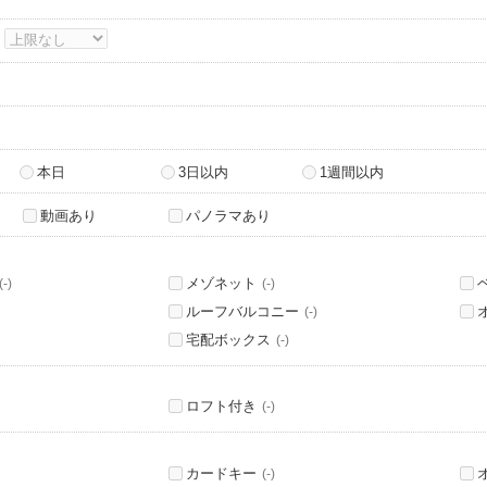
～
本日
3日以内
1週間以内
動画あり
パノラマあり
メゾネット
(-)
(-)
ルーフバルコニー
(-)
宅配ボックス
(-)
ロフト付き
(-)
カードキー
(-)