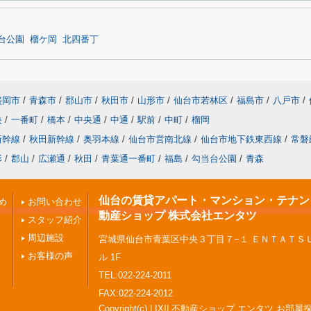
台公園
榴ケ岡
北四番丁
盛岡市
/
青森市
/
郡山市
/
秋田市
/
山形市
/
仙台市若林区
/
福島市
/
八戸市
/
央
/
一番町
/
橋本
/
中央通
/
中通
/
駅前
/
中町
/
榴岡
新幹線
/
秋田新幹線
/
奥羽本線
/
仙台市営南北線
/
仙台市地下鉄東西線
/
常磐
形
/
郡山
/
広瀬通
/
秋田
/
青葉通一番町
/
福島
/
勾当台公園
/
青森
仙台の賃貸アパート・マンション・テナント 
め
お問い合わせ
動産ショップ 株式会社エンタツ
スタッフ紹介
周辺施設
宮城県仙台市青葉区中央３丁目７−１ ＥＮＴＡＴＳ
お客様の声
ル 1F
TEL:022-224-2011
FAX:022-224-2012
Copyright(c) LIXIL不動産ショップ エンタツ お部