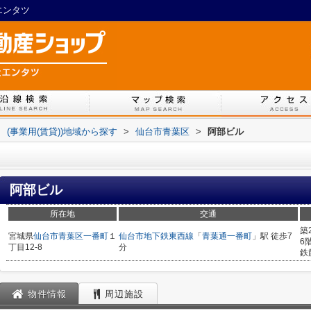
社エンタツ
>
(事業用(賃貸))地域から探す
>
仙台市青葉区
>
阿部ビル
阿部ビル
所在地
交通
築
宮城県
仙台市青葉区
一番町
１
仙台市地下鉄東西線
「
青葉通一番町
」駅 徒歩7
6
丁目12-8
分
鉄
物件情報
周辺施設