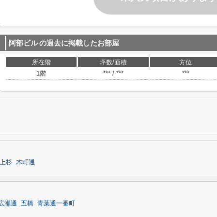
阿部ビル
の過去に掲載したお部屋
所在階
坪数/面積
方位
1階
*** / ***
***
上杉
木町通
広瀬通
五橋
青葉通一番町