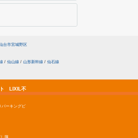
仙台市宮城野区
線
/
仙山線
/
山形新幹線
/
仙石線
LIXIL不
Ｕパーキングビ
屋探し隊