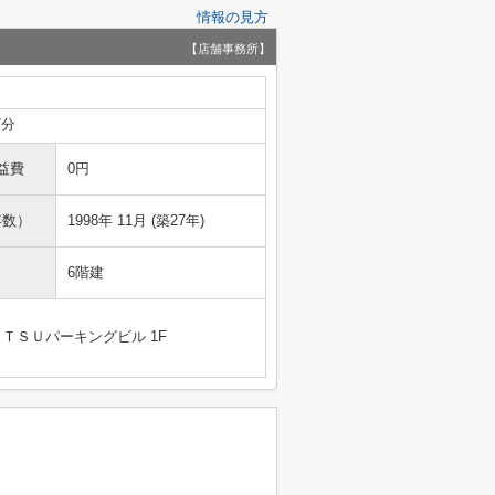
情報の見方
【店舗事務所】
7分
益費
0円
年数）
1998年 11月 (築27年)
6階建
ＴＳＵパーキングビル 1F