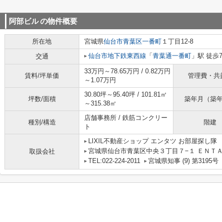
阿部ビル
の物件概要
所在地
宮城県
仙台市青葉区
一番町
１丁目12-8
仙台市地下鉄東西線
「
青葉通一番町
」駅 徒歩
交通
33万円～78.65万円 / 0.82万円
賃料/坪単価
管理費・共
～1.07万円
30.80坪～95.40坪 / 101.81㎡
坪数/面積
築年月（築
～315.38㎡
店舗事務所 / 鉄筋コンクリー
種別/構造
階建
ト
LIXIL不動産ショップ エンタツ お部屋探し隊
宮城県仙台市青葉区中央３丁目７−１ ＥＮＴＡ
取扱会社
TEL:022-224-2011
宮城県知事 (9) 第3195号