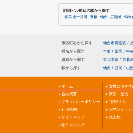
阿部ビル周辺の駅から探す
青葉通一番町
五橋
仙台
広瀬通
勾当
市区町村から探す
仙台市青葉区
/
町名から探す
本町
/
菜園
/
中
路線から探す
東北本線
/
東北
駅から探す
仙台
/
盛岡
/
山
ホーム
女性におすす
会社概要
新築・築浅
プライバシーポリシー
1階路面店
利用規約
売マンション
サイトマップ
売土地
物件カタログ