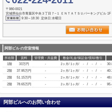
〒980-0021
宮城県仙台市青葉区中央３丁目７−１ ＥＮＴＡＴＳＵパーキングビル 1F
9:30～18:30 定休日:水曜日
阿部ビル
の空室情報
所在階
賃料
管理費・共益費
敷金/礼金/保証金/償却/敷引
1階
33万円
-
/
/
/
/
30
2ヶ月
1ヶ月
-
-
-
2階
37.95万円
-
/
/
/
/
40
2ヶ月
1ヶ月
-
-
-
2階
51.15万円
-
/
/
/
/
48
2ヶ月
1ヶ月
-
-
-
2階
78.65万円
-
/
/
/
/
95
2ヶ月
1ヶ月
-
-
-
阿部ビル
へのお問い合わせ