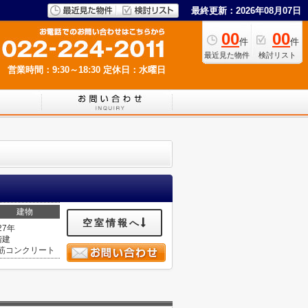
最終更新：2026年08月07日
00
00
件
件
最近見た物件
検討リスト
営業時間：9:30～18:30
定休日：水曜日
建物
空室情報へ
27年
階建
筋コンクリート