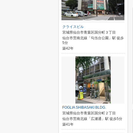
クライスビル
宮城県仙台市青葉区国分町３丁目
仙台市営南北線「勾当台公園」駅 徒歩
5分
築42年
FOGLIA SHIBASAKI BLDG.
宮城県仙台市青葉区国分町２丁目
仙台市営南北線「広瀬通」駅 徒歩5分
築41年