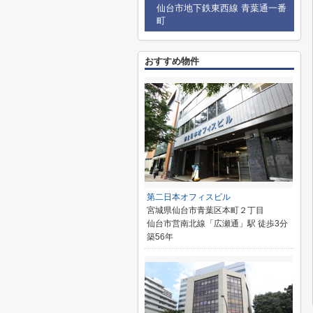
仙台市地下鉄東西線 青葉通一番
町
おすすめ物件
第二日本オフィスビル
宮城県仙台市青葉区本町２丁目
仙台市営南北線「広瀬通」駅 徒歩3分
築56年