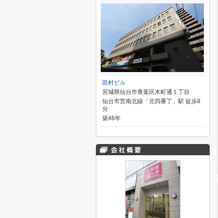
田村ビル
宮城県仙台市青葉区木町通１丁目
仙台市営南北線「北四番丁」駅 徒歩8
分
築46年