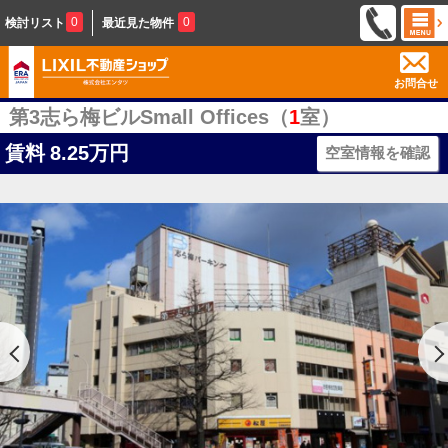
0
0
検討リスト
最近見た物件
お問合せ
第3志ら梅ビルSmall Offices（
1
室）
賃料
8.25万円
空室情報を確認