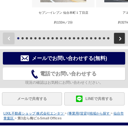
セブン−イレブン 仙台本町１丁目店
ア
約132m／2分
約327
前
メールでお問い合わせする(無料)
電話でお問い合わせする
現況の確認はお気軽にお問い合わせください。
メールで共有する
LINEで共有する
LIXIL不動産ショップ 株式会社エンタツ
>
(事業用(賃貸))地域から探す
>
仙台市
青葉区
>
第3志ら梅ビルSmall Offices