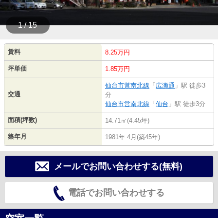
1 / 15
賃料
8.25万円
坪単価
1.85万円
仙台市営南北線
「
広瀬通
」駅 徒歩3
交通
分
仙台市営南北線
「
仙台
」駅 徒歩3分
面積(坪数)
14.71㎡(4.45坪)
築年月
1981年 4月(築45年)
メールでお問い合わせする(無料)
電話でお問い合わせする