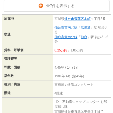
全7件を表示する
所在地
宮城県
仙台市青葉区
本町
１丁目2-5
仙台市営南北線
「
広瀬通
」駅 徒歩3
分
交通
仙台市営南北線
「
仙台
」駅 徒歩3～6
分
賃料 / 坪単価
8.25万円
/ 1.85万円
管理費等
-
坪数 / 面積
4.45坪 / 14.71㎡
築年数
1981年 4月 (築45年)
種別 / 構造
事務所 / 鉄筋コンクリート
階建
4階建
LIXIL不動産ショップ エンタツ お部
屋探し隊
宮城県仙台市青葉区中央３丁目７