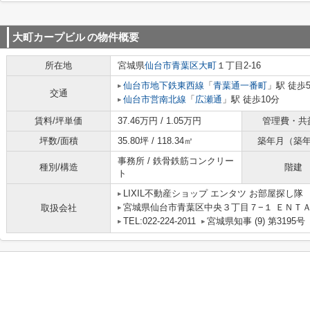
大町カープビル
の物件概要
所在地
宮城県
仙台市青葉区
大町
１丁目2-16
仙台市地下鉄東西線
「
青葉通一番町
」駅 徒歩
交通
仙台市営南北線
「
広瀬通
」駅 徒歩10分
賃料/坪単価
37.46万円 / 1.05万円
管理費・共
坪数/面積
35.80坪 / 118.34㎡
築年月（築
事務所 / 鉄骨鉄筋コンクリー
種別/構造
階建
ト
LIXIL不動産ショップ エンタツ お部屋探し隊
宮城県仙台市青葉区中央３丁目７−１ ＥＮＴＡ
取扱会社
TEL:022-224-2011
宮城県知事 (9) 第3195号