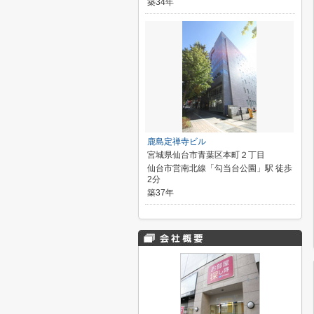
築34年
鹿島定禅寺ビル
宮城県仙台市青葉区本町２丁目
仙台市営南北線「勾当台公園」駅 徒歩
2分
築37年