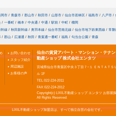
盛岡市
/
青森市
/
郡山市
/
秋田市
/
山形市
/
仙台市若林区
/
福島市
/
八戸市
/
央
/
一番町
/
橋本
/
中央通
/
中通
/
駅前
/
中町
/
榴岡
新幹線
/
秋田新幹線
/
奥羽本線
/
仙台市営南北線
/
仙台市地下鉄東西線
/
常磐
形
/
郡山
/
広瀬通
/
秋田
/
青葉通一番町
/
福島
/
勾当台公園
/
青森
仙台の賃貸アパート・マンション・テナント 
め
お問い合わせ
動産ショップ 株式会社エンタツ
スタッフ紹介
周辺施設
宮城県仙台市青葉区中央３丁目７−１ ＥＮＴＡＴＳ
お客様の声
ル 1F
TEL:022-224-2011
FAX:022-224-2012
Copyright(c) LIXIL不動産ショップ エンタツ お部
All Rights Reserved.
LIXIL不動産ショップ加盟店は、すべて独立自営の会社です。