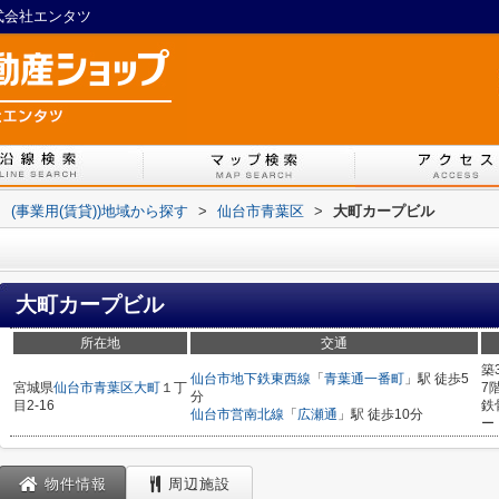
株式会社エンタツ
>
(事業用(賃貸))地域から探す
>
仙台市青葉区
>
大町カープビル
大町カープビル
所在地
交通
築
仙台市地下鉄東西線
「
青葉通一番町
」駅 徒歩5
宮城県
仙台市青葉区
大町
１丁
7
分
目2-16
鉄
仙台市営南北線
「
広瀬通
」駅 徒歩10分
ー
物件情報
周辺施設