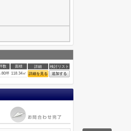
坪数
面積
詳細
検討リスト
5.80坪
118.34㎡
詳細を見る
追加する