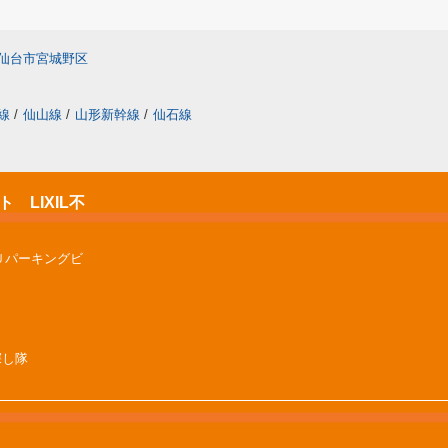
仙台市宮城野区
線
/
仙山線
/
山形新幹線
/
仙石線
LIXIL不
Ｕパーキングビ
屋探し隊