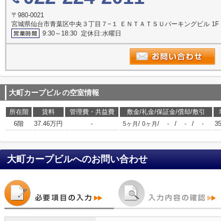
〒980-0021
宮城県仙台市青葉区中央３丁目７−１ ＥＮＴＡＴＳＵパーキングビル 1F
9:30～18:30 定休日:水曜日
大町カープビル
の空室情報
所在階
賃料
管理費・共益費
敷金/礼金/保証金/償却/敷引
6階
37.46万円
-
/
/
/
/
3
5ヶ月
0ヶ月
-
-
-
大町カープビル
へのお問い合わせ