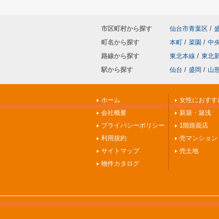
市区町村から探す
仙台市青葉区
/
町名から探す
本町
/
菜園
/
中
路線から探す
東北本線
/
東北
駅から探す
仙台
/
盛岡
/
山
ホーム
女性におすす
会社概要
新築・築浅
プライバシーポリシー
1階路面店
利用規約
売マンション
サイトマップ
売土地
物件カタログ