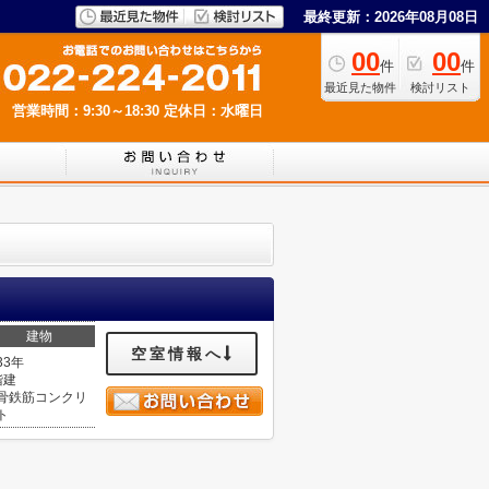
最終更新：2026年08月08日
00
00
件
件
最近見た物件
検討リスト
営業時間：9:30～18:30
定休日：水曜日
建物
空室情報へ
33年
階建
骨鉄筋コンクリ
ト