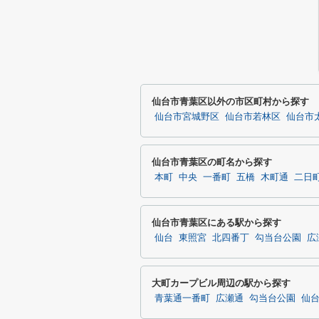
仙台市青葉区以外の市区町村から探す
仙台市宮城野区
仙台市若林区
仙台市
仙台市青葉区の町名から探す
本町
中央
一番町
五橋
木町通
二日
仙台市青葉区にある駅から探す
仙台
東照宮
北四番丁
勾当台公園
広
大町カープビル周辺の駅から探す
青葉通一番町
広瀬通
勾当台公園
仙