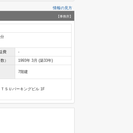
情報の見方
【事務所】
5分
益費
-
年数）
1993年 3月 (築33年)
7階建
ＴＳＵパーキングビル 1F