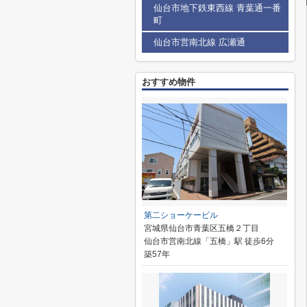
仙台市地下鉄東西線 青葉通一番
町
仙台市営南北線 広瀬通
おすすめ物件
第二ショーケービル
宮城県仙台市青葉区五橋２丁目
仙台市営南北線「五橋」駅 徒歩6分
築57年