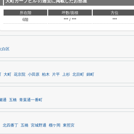
大町カープビル
の過去に掲載したお部屋
所在階
坪数/面積
方位
6階
*** / ***
***
太白区
町
大町
花京院
小田原
柏木
片平
上杉
北目町
錦町
瀬通
五橋
青葉通一番町
台
北四番丁
五橋
宮城野通
榴ケ岡
東照宮