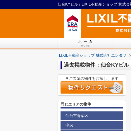
仙台KYビル / LIXIL不動産ショップ 株式
LIXIL不動産ショップ 株式会社エンタツ
過去掲載物件：仙台KYビル
▼ご希望の物件をお探しします
同じエリアの物件
仙台市青葉区
中央