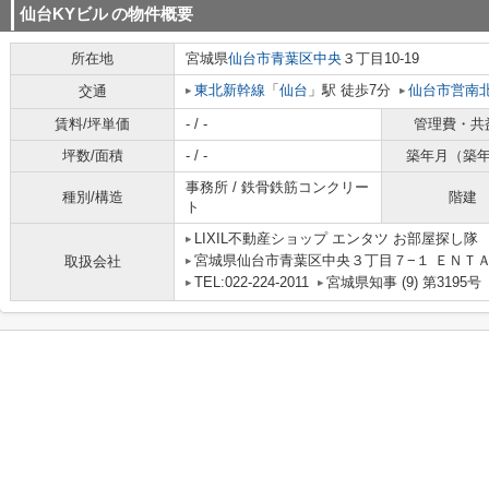
仙台KYビル
の物件概要
所在地
宮城県
仙台市青葉区
中央
３丁目10-19
東北新幹線
「
仙台
」駅 徒歩7分
仙台市営南
交通
賃料/坪単価
- / -
管理費・共
坪数/面積
- / -
築年月（築
事務所 / 鉄骨鉄筋コンクリー
種別/構造
階建
ト
LIXIL不動産ショップ エンタツ お部屋探し隊
宮城県仙台市青葉区中央３丁目７−１ ＥＮＴＡ
取扱会社
TEL:022-224-2011
宮城県知事 (9) 第3195号