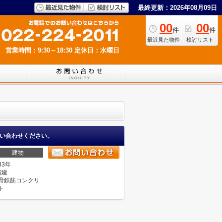
最終更新：2026年08月09日
00
00
件
件
最近見た物件
検討リスト
営業時間：9:30～18:30
定休日：水曜日
い合わせください。
建物
33年
階建
骨鉄筋コンクリ
ト