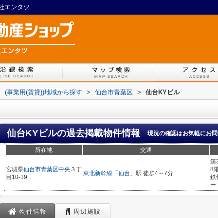
会社エンタツ
>
(事業用(賃貸))地域から探す
>
仙台市青葉区
>
仙台KYビル
仙台KYビル
の過去掲載物件情報
現況の確認はお気軽にお問
所在地
交通
築
宮城県
仙台市青葉区
中央
３丁
8
東北新幹線
「
仙台
」駅 徒歩4～7分
目10-19
鉄
ー
物件情報
周辺施設