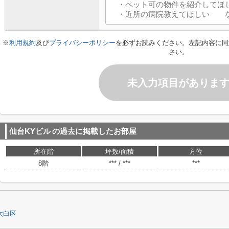
※
利用規約
及び
プライバシーポリシー
を必ずお読みください。左記内容に同
さい。
未入力項目がありま
仙台KYビル
の過去に掲載したお部屋
所在階
坪数/面積
方位
8階
*** / ***
***
太白区