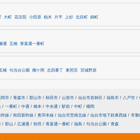
町
大町
花京院
小田原
柏木
片平
上杉
北目町
錦町
瀬通
五橋
青葉通一番町
五橋
勾当台公園
榴ケ岡
北四番丁
東照宮
宮城野原
盛岡市
/
青森市
/
郡山市
/
秋田市
/
山形市
/
仙台市若林区
/
福島市
/
八戸市
/
央
/
一番町
/
中通
/
橋本
/
中央通
/
駅前
/
中町
/
榴岡
新幹線
/
秋田新幹線
/
奥羽本線
/
仙台市営南北線
/
仙台市地下鉄東西線
/
常磐
形
/
郡山
/
広瀬通
/
秋田
/
青葉通一番町
/
福島
/
勾当台公園
/
青森