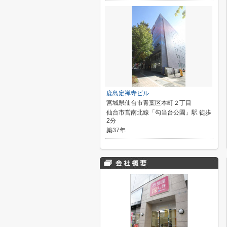
鹿島定禅寺ビル
宮城県仙台市青葉区本町２丁目
仙台市営南北線「勾当台公園」駅 徒歩
2分
築37年