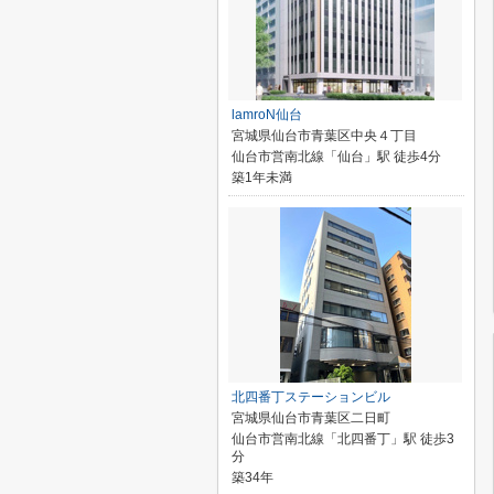
lamroN仙台
宮城県仙台市青葉区中央４丁目
仙台市営南北線「仙台」駅 徒歩4分
築1年未満
北四番丁ステーションビル
宮城県仙台市青葉区二日町
仙台市営南北線「北四番丁」駅 徒歩3
分
築34年