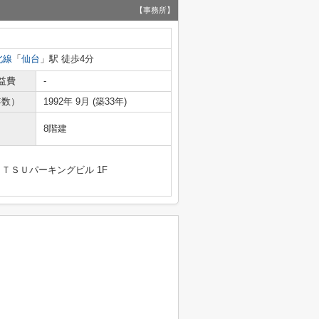
【事務所】
北線
「
仙台
」駅 徒歩4分
益費
-
年数）
1992年 9月 (築33年)
8階建
ＴＳＵパーキングビル 1F