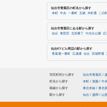
仙台市青葉区の町名から探す
本町
中央
一番町
五橋
木町通
二日
仙台市青葉区にある駅から探す
仙台
東照宮
北四番丁
勾当台公園
広
仙台KYビル周辺の駅から探す
青葉通一番町
広瀬通
仙台
宮城野通
市区町村から探す
仙台市青葉区
/
町名から探す
本町
/
菜園
/
中
路線から探す
東北本線
/
東北
駅から探す
仙台
/
盛岡
/
山