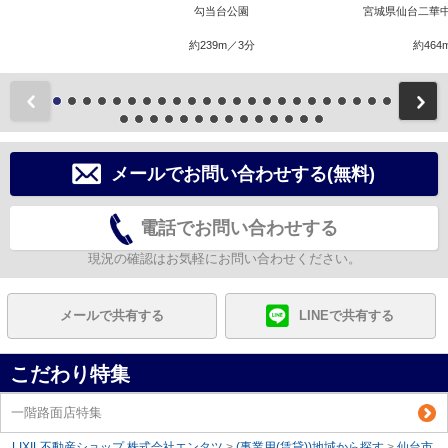
勾当台公園
宮城県仙台二華
約239m／3分
約464
前
メールでお問い合わせする(無料)
電話でお問い合わせする
現況の確認はお気軽にお問い合わせください。
メールで共有する
LINEで共有する
こだわり特集
一階路面店特集
LIXIL不動産ショップ 株式会社エンタツ
>
(事業用(賃貸))地域から探す
>
仙台市