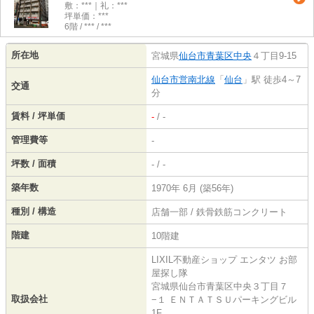
敷：***｜礼：***
坪単価：***
6階 / *** / ***
所在地
宮城県
仙台市青葉区
中央
４丁目9-15
仙台市営南北線
「
仙台
」駅 徒歩4～7
交通
分
賃料 / 坪単価
-
/ -
管理費等
-
坪数 / 面積
- / -
築年数
1970年 6月 (築56年)
種別 / 構造
店舗一部 / 鉄骨鉄筋コンクリート
階建
10階建
LIXIL不動産ショップ エンタツ お部
屋探し隊
宮城県仙台市青葉区中央３丁目７
取扱会社
−１ ＥＮＴＡＴＳＵパーキングビル
1F