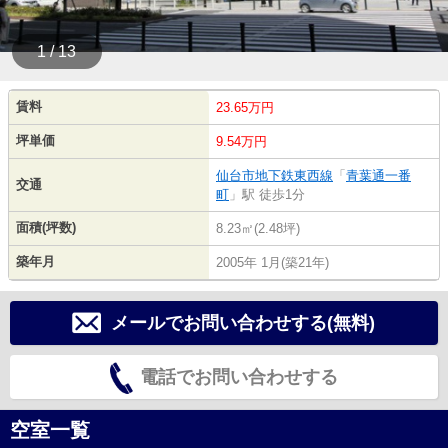
1 / 13
賃料
23.65万円
坪単価
9.54万円
仙台市地下鉄東西線
「
青葉通一番
交通
町
」駅 徒歩1分
面積(坪数)
8.23㎡(2.48坪)
築年月
2005年 1月(築21年)
メールでお問い合わせする(無料)
電話でお問い合わせする
空室一覧