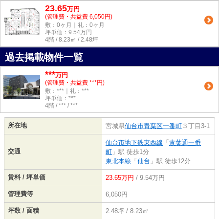
23.65
万
円
(管理費・共益費 6,050円)
敷：0ヶ月｜礼：0ヶ月
坪単価：
9.54
万円
4階 / 8.23㎡ / 2.48坪
過去掲載物件一覧
***
万円
(管理費・共益費 ***円)
敷：***｜礼：***
坪単価：***
4階 / *** / ***
所在地
宮城県
仙台市青葉区
一番町
３丁目3-1
仙台市地下鉄東西線
「
青葉通一番
交通
町
」駅 徒歩1分
東北本線
「
仙台
」駅 徒歩12分
賃料 / 坪単価
23.65万円
/ 9.54万円
管理費等
6,050円
坪数 / 面積
2.48坪 / 8.23㎡