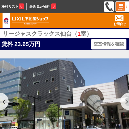
0
0
検討リスト
最近見た物件
お問合せ
リージャスクラックス仙台（
1
室）
賃料
23.65万円
空室情報を確認