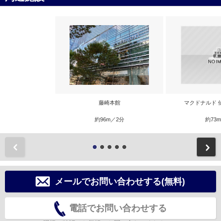
藤崎本館
マクドナルド 
約96m／2分
約73
前
メールでお問い合わせする(無料)
電話でお問い合わせする