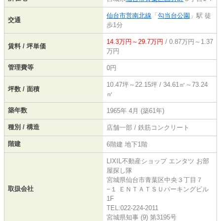
仙台市営南北線
「
勾当台公園
」駅 徒
交通
歩1分
14.3万円～29.7万円
/ 0.87万円～1.37
賃料 / 坪単価
万円
管理費等
0円
10.47坪～22.15坪 / 34.61㎡～73.24
坪数 / 面積
㎡
築年数
1965年 4月 (築61年)
種別 / 構造
店舗一部 / 鉄筋コンクリート
階建
6階建 地下1階
LIXIL不動産ショップ エンタツ お部
屋探し隊
宮城県仙台市青葉区中央３丁目７
取扱会社
−１ ＥＮＴＡＴＳＵパーキングビル
1F
TEL:022-224-2011
宮城県知事 (9) 第3195号