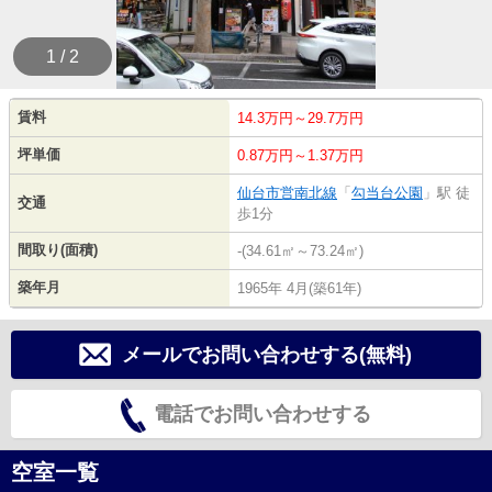
1 / 2
賃料
14.3万円～29.7万円
坪単価
0.87万円～1.37万円
仙台市営南北線
「
勾当台公園
」駅 徒
交通
歩1分
間取り(面積)
-(34.61㎡～73.24㎡)
築年月
1965年 4月(築61年)
メールでお問い合わせする(無料)
電話でお問い合わせする
空室一覧