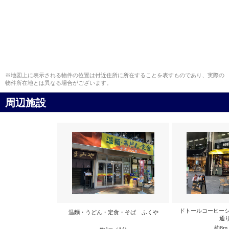
※地図上に表示される物件の位置は付近住所に所在することを表すものであり、実際の
物件所在地とは異なる場合がございます。
周辺施設
ドトールコーヒーシ
温麵・うどん・定食・そば ふくや
通
約8m