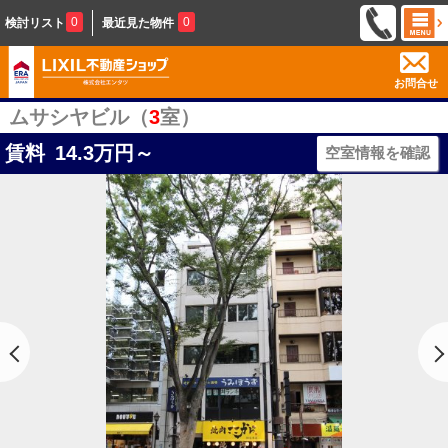
0
0
検討リスト
最近見た物件
お問合せ
ムサシヤビル（
3
室）
賃料
14.3
万円～
空室情報を確認