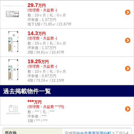
29.7
万
円
(管理費・共益費 -)
敷：10ヶ月｜礼：0ヶ月
坪単価：
1.37
万円
地下1階 / 71.65㎡ / 21.67坪
14.3
万
円
(管理費・共益費 -)
敷：10ヶ月｜礼：0ヶ月
坪単価：
1.37
万円
3階 / 34.61㎡ / 10.47坪
19.25
万
円
(管理費・共益費 -)
敷：10ヶ月｜礼：0ヶ月
坪単価：
0.87
万円
4階 / 73.24㎡ / 22.15坪
過去掲載物件一覧
***
万円
(管理費・共益費 ***円)
敷：***｜礼：***
坪単価：***
1階 / *** / ***
所在地
宮城県
仙台市青葉区
国分町
３丁目1-4