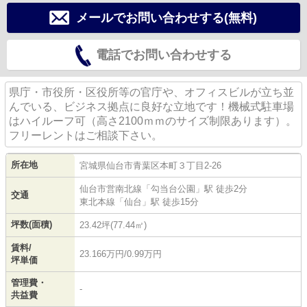
メールでお問い合わせする(無料)
電話でお問い合わせする
県庁・市役所・区役所等の官庁や、オフィスビルが立ち並
んでいる、ビジネス拠点に良好な立地です！機械式駐車場
はハイルーフ可（高さ2100ｍｍのサイズ制限あります）。
フリーレントはご相談下さい。
所在地
宮城県
仙台市青葉区
本町
３丁目2-26
仙台市営南北線
「
勾当台公園
」駅 徒歩2分
交通
東北本線
「
仙台
」駅 徒歩15分
坪数(面積)
23.42坪(77.44㎡)
賃料/
23.166万円/0.99万円
坪単価
管理費・
-
共益費