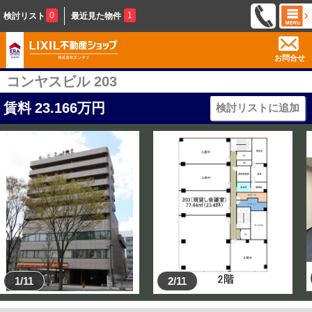
0
1
検討リスト
最近見た物件
お問合せ
コンヤスビル 203
賃料
23.166
万円
検討リストに追加
1/11
2/11