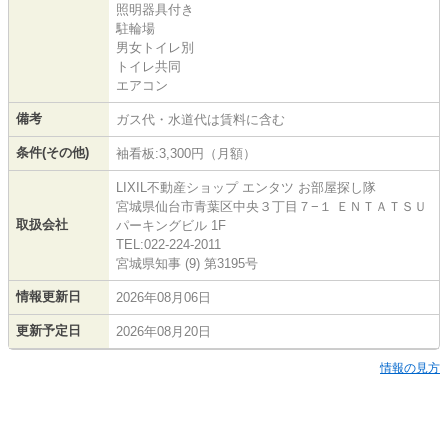
照明器具付き
駐輪場
男女トイレ別
トイレ共同
エアコン
備考
ガス代・水道代は賃料に含む
条件(その他)
袖看板:3,300円（月額）
LIXIL不動産ショップ エンタツ お部屋探し隊
宮城県仙台市青葉区中央３丁目７−１ ＥＮＴＡＴＳＵ
取扱会社
パーキングビル 1F
TEL:022-224-2011
宮城県知事 (9) 第3195号
情報更新日
2026年08月06日
更新予定日
2026年08月20日
情報の見方