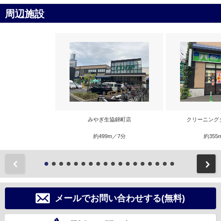
周辺施設
みやぎ生協錦町店
クリーニング
約499m／7分
約355
前
メールでお問い合わせする(無料)