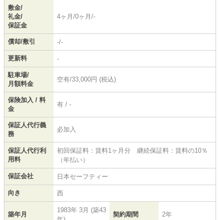
敷金/
礼金/
4ヶ月/0ヶ月/-
保証金
償却/敷引
-/-
更新料
-
駐車場/
空有/33,000円 (税込)
月額料金
保険加入 / 料
有 / -
金
保証人代行義
必加入
務
保証人代行利
初回保証料：賃料1ヶ月分 継続保証料：賃料の10％
用料
（年払い）
保証会社
日本セーフティー
向き
西
1983年 3月 (築43
築年月
契約期間
2年
年)