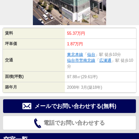
賃料
55.37万円
坪単価
1.87万円
東北本線
「
仙台
」駅 徒歩10分
交通
仙台市営南北線
「
広瀬通
」駅 徒歩10
分
面積(坪数)
97.88㎡(29.61坪)
築年月
2008年 3月(築18年)
メールでお問い合わせする(無料)
電話でお問い合わせする