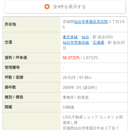
全4件を表示する
宮城県
仙台市青葉区
花京院
２丁目1-6
所在地
5
東北本線
「
仙台
」駅 徒歩10分
交通
仙台市営南北線
「
広瀬通
」駅 徒歩10
分
賃料 / 坪単価
55.37万円
/ 1.87万円
管理費等
-
坪数 / 面積
29.61坪 / 97.88㎡
築年数
2008年 3月 (築18年)
種別 / 構造
事務所 / 鉄骨造
階建
14階建
LIXIL不動産ショップ エンタツ お部
屋探し隊
宮城県仙台市青葉区中央３丁目７