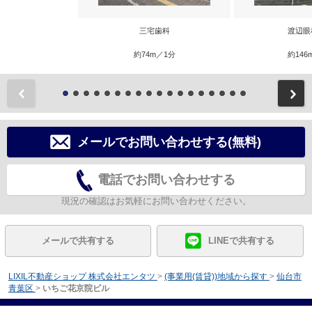
三宅歯科
渡辺眼
約74m／1分
約146
前
メールでお問い合わせする(無料)
電話でお問い合わせする
現況の確認はお気軽にお問い合わせください。
メールで共有する
LINEで共有する
LIXIL不動産ショップ 株式会社エンタツ
>
(事業用(賃貸))地域から探す
>
仙台市
青葉区
>
いちご花京院ビル