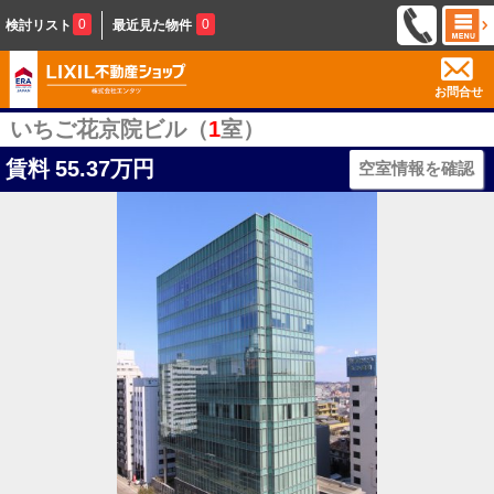
0
0
検討リスト
最近見た物件
お問合せ
いちご花京院ビル（
1
室）
賃料
55.37万円
空室情報を確認