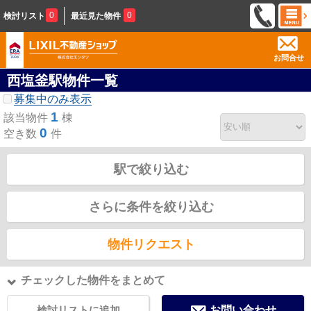
0
0
検討リスト
最近見た物件
お問合せ
西塩釜駅物件一覧
募集中のみ表示
1
該当物件
棟
0
空き数
件
駅で絞り込む
さらに条件を絞り込む
物件リクエスト
チェックした物件をまとめて
検討リストに追加
お問い合わせ