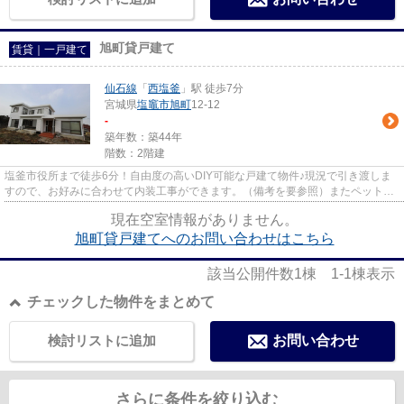
旭町貸戸建て
賃貸｜一戸建て
仙石線
「
西塩釜
」駅 徒歩7分
宮城県
塩竈市
旭町
12-12
-
築年数：築44年
階数：2階建
塩釜市役所まで徒歩6分！自由度の高いDIY可能な戸建て物件♪現況で引き渡しま
すので、お好みに合わせて内装工事ができます。（備考を要参照）またペットの
飼育も可能でございます。種類...
現在空室情報がありません。
旭町貸戸建てへのお問い合わせはこちら
該当公開件数
1
棟
1-1
棟表示
チェックした物件をまとめて
検討リストに追加
お問い合わせ
さらに条件を絞り込む