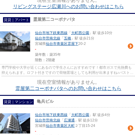
現在空室情報がありません。
リビングステージ広瀬川へのお問い合わせはこちら
霊屋第二コーポナバタ
賃貸｜アパート
仙台市地下鉄東西線
「
大町西公園
」駅 徒歩10分
仙台市営南北線
「
五橋
」駅 徒歩21分
宮城県
仙台市青葉区
霊屋下
20-2
-
築年数：築35年
階数：2階建
専門学校や大学が近くにあるので学生さんにおすすめです！都市ガスで光熱費も
抑えられます。ロフト付きですので荷物置場としても利用が出来ますね♪バストイ
レ別も嬉しいポイントですね♪
現在空室情報がありません。
霊屋第二コーポナバタへのお問い合わせはこちら
亀兵ビル
賃貸｜マンション
仙台市地下鉄東西線
「
大町西公園
」駅 徒歩4分
仙台市営南北線
「
広瀬通
」駅 徒歩12分
宮城県
仙台市青葉区
大町
２丁目15-24
-