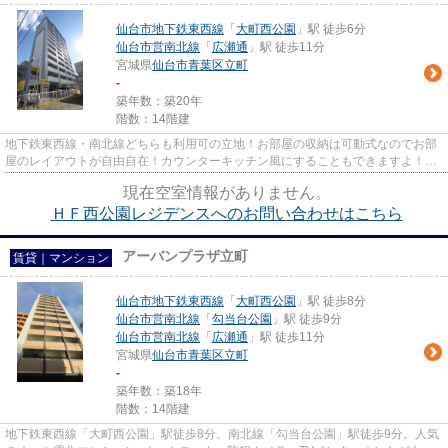
仙台市地下鉄東西線
「
大町西公園
」駅 徒歩6分
仙台市営南北線
「
広瀬通
」駅 徒歩11分
宮城県
仙台市青葉区
立町
-
築年数：築20年
階数：14階建
地下鉄東西線・南北線どちらも利用可の立地！お部屋の収納は可動式なのでお部
屋のレイアウトが自由自在！カウンターキッチン風にすることもできますよ！ロ
ーソンがすぐ近くで夜中でも...
現在空室情報がありません。
ＨＦ西公園レジデンスへのお問い合わせはこちら
アーバンプラザ立町
賃貸｜マンション
仙台市地下鉄東西線
「
大町西公園
」駅 徒歩8分
仙台市営南北線
「
勾当台公園
」駅 徒歩9分
仙台市営南北線
「
広瀬通
」駅 徒歩11分
宮城県
仙台市青葉区
立町
-
築年数：築18年
階数：14階建
地下鉄東西線「大町西公園」駅徒歩8分、南北線「勾当台公園」駅徒歩9分。人気