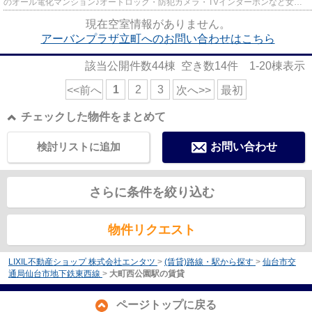
のオール電化マンション♪オートロック・防犯カメラ・TVインターホンなど女性
にもオススメの物件です。イオ...
現在空室情報がありません。
アーバンプラザ立町へのお問い合わせはこちら
該当公開件数
44
棟 空き数
14
件
1-20
棟表示
1
2
3
<<前へ
次へ>>
最初
チェックした物件をまとめて
検討リストに追加
お問い合わせ
さらに条件を絞り込む
物件リクエスト
LIXIL不動産ショップ 株式会社エンタツ
>
(賃貸)路線・駅から探す
>
仙台市交
通局仙台市地下鉄東西線
>
大町西公園駅の賃貸
ページトップに戻る