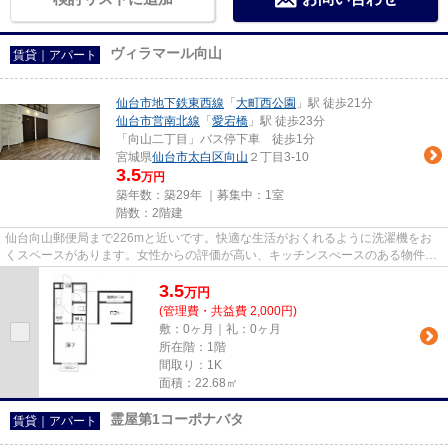
ヴィラマール向山
賃貸｜アパート
仙台市地下鉄東西線
「
大町西公園
」駅 徒歩21分
仙台市営南北線
「
愛宕橋
」駅 徒歩23分
「向山二丁目」バス停下車 徒歩1分
宮城県
仙台市太白区
向山
２丁目3-10
3.5
万円
築年数：築29年 ｜募集中：
1室
階数：2階建
仙台向山郵便局まで226mと近いです。快適な生活がおくれるように洗濯機をお
くスペースがあります。女性からの評価が高い、キッチンスぺースのある物件。
コストパフォーマンスにも優れ...
3.5
万
円
(管理費・共益費 2,000円)
敷：0ヶ月｜礼：0ヶ月
所在階：1階
間取り：1K
面積：22.68㎡
霊屋第1コーポナバタ
賃貸｜アパート