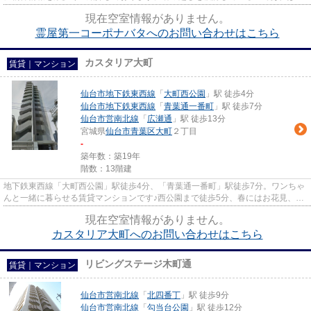
株式会社エンタツにお任せく...
現在空室情報がありません。
霊屋第一コーポナバタへのお問い合わせはこちら
カスタリア大町
賃貸｜マンション
仙台市地下鉄東西線
「
大町西公園
」駅 徒歩4分
仙台市地下鉄東西線
「
青葉通一番町
」駅 徒歩7分
仙台市営南北線
「
広瀬通
」駅 徒歩13分
宮城県
仙台市青葉区
大町
２丁目
-
築年数：築19年
階数：13階建
地下鉄東西線「大町西公園」駅徒歩4分、「青葉通一番町」駅徒歩7分。ワンちゃ
んと一緒に暮らせる賃貸マンションです♪西公園まで徒歩5分、春にはお花見、夏
には花火大会などもございま...
現在空室情報がありません。
カスタリア大町へのお問い合わせはこちら
リビングステージ木町通
賃貸｜マンション
仙台市営南北線
「
北四番丁
」駅 徒歩9分
仙台市営南北線
「
勾当台公園
」駅 徒歩12分