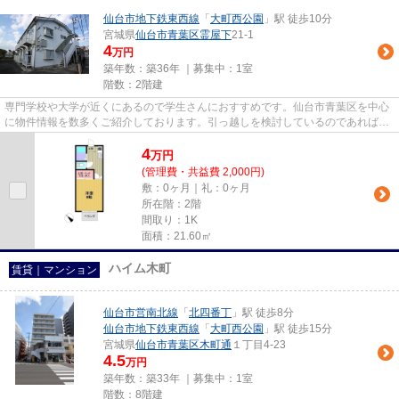
仙台市地下鉄東西線
「
大町西公園
」駅 徒歩10分
宮城県
仙台市青葉区
霊屋下
21-1
4
万円
築年数：築36年 ｜募集中：
1室
階数：2階建
専門学校や大学が近くにあるので学生さんにおすすめです。仙台市青葉区を中心
に物件情報を数多くご紹介しております。引っ越しを検討しているのであれば、
株式会社エンタツにお任せく...
4
万
円
(管理費・共益費 2,000円)
敷：0ヶ月｜礼：0ヶ月
所在階：2階
間取り：1K
面積：21.60㎡
ハイム木町
賃貸｜マンション
仙台市営南北線
「
北四番丁
」駅 徒歩8分
仙台市地下鉄東西線
「
大町西公園
」駅 徒歩15分
宮城県
仙台市青葉区
木町通
１丁目4-23
4.5
万円
築年数：築33年 ｜募集中：
1室
階数：8階建