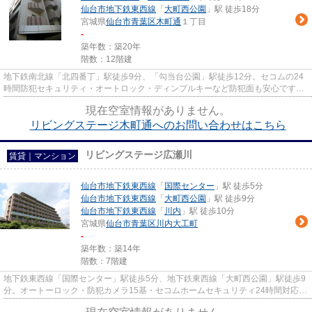
仙台市地下鉄東西線
「
大町西公園
」駅 徒歩18分
宮城県
仙台市青葉区
木町通
１丁目
-
築年数：築20年
階数：12階建
地下鉄南北線「北四番丁」駅徒歩9分、「勾当台公園」駅徒歩12分。セコムの24
時間防犯セキュリティ・オートロック・ディンプルキーなど防犯面も安心ですの
で、女性にもオススメの物件です♪
現在空室情報がありません。
リビングステージ木町通へのお問い合わせはこちら
リビングステージ広瀬川
賃貸｜マンション
仙台市地下鉄東西線
「
国際センター
」駅 徒歩5分
仙台市地下鉄東西線
「
大町西公園
」駅 徒歩9分
仙台市地下鉄東西線
「
川内
」駅 徒歩10分
宮城県
仙台市青葉区
川内大工町
-
築年数：築14年
階数：7階建
地下鉄東西線「国際センター」駅徒歩5分、地下鉄東西線「大町西公園」駅徒歩9
分。オートーロック・防犯カメラ15基・セコムホームセキュリティ24時間対応の
物件ですので、女性にもオス...