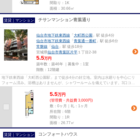
間取り：1K
面積：30.66㎡
チサンマンション青葉通り
賃貸｜マンション
仙台市地下鉄東西線
「
大町西公園
」駅 徒歩4分
仙台市地下鉄東西線
「
青葉通一番町
」駅 徒歩6分
常磐線
「
仙台
」駅 徒歩18分
宮城県
仙台市青葉区
片平
１丁目2-38
5.5
万円
築年数：築46年 ｜募集中：
1室
階数：12階建
地下鉄東西線「大町西公園駅」まで徒歩4分の好立地。室内は水廻りを中心にリ
フォーム済み。浴槽はありませんが、シャワールームを備えています。3口コン
ロ・グリル付きのキッチンは、...
5.5
万
円
(管理費・共益費 3,000円)
敷：0ヶ月｜礼：1ヶ月
所在階：6階
間取り：1R
面積：26.77㎡
コンフォートハウス
賃貸｜マンション