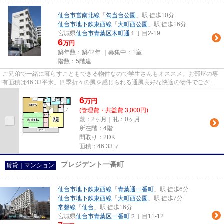
仙台市営南北線
「
勾当台公園
」駅 徒歩10分
仙台市地下鉄東西線
「
大町西公園
」駅 徒歩16分
宮城県
仙台市青葉区
木町通
１丁目2-19
6
万円
築年数：築42年 ｜募集中：
1室
階数：5階建
ご兄弟で一緒に暮らすこともできる物件なので学生さんもオススメ。お部屋の専
有面積は46.33平米。四季折々の風を感じられる通風良好な快適の物件でござい
ます。１ギガ、インターネット...
6
万
円
(管理費・共益費 3,000円)
敷：2ヶ月｜礼：0ヶ月
所在階：4階
間取り：2DK
面積：46.33㎡
プレジデント一番町
賃貸｜マンション
仙台市地下鉄東西線
「
青葉通一番町
」駅 徒歩6分
仙台市地下鉄東西線
「
大町西公園
」駅 徒歩7分
常磐線
「
仙台
」駅 徒歩16分
宮城県
仙台市青葉区
一番町
２丁目11-12