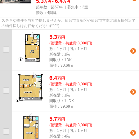
5.3
6.4
万円～
万円
築年数：築57年 ｜募集中：
3室
階数：4階建
ステキな物件を当社で探しませんか。仙台市青葉区や仙台市営南北線五橋付近で
の物件探しはお任せください(*^^*)
5.3
万
円
(管理費・共益費 3,000円)
敷：1ヶ月｜礼：1ヶ月
所在階：1階
間取り：1DK
面積：30.66㎡
6.4
万
円
(管理費・共益費 3,000円)
敷：1ヶ月｜礼：1ヶ月
所在階：1階
間取り：1LDK
面積：39.69㎡
5.7
万
円
(管理費・共益費 3,000円)
敷：1ヶ月｜礼：1ヶ月
所在階：4階