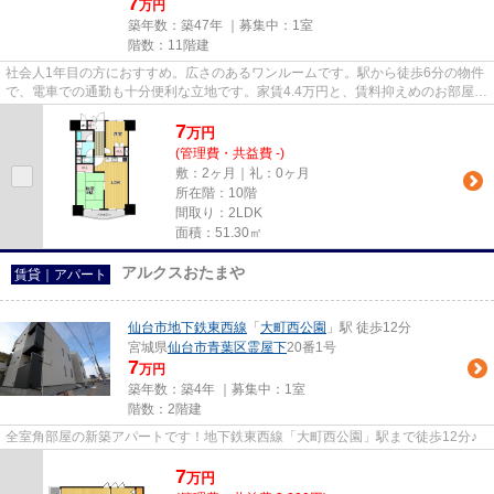
7
万円
築年数：築47年 ｜募集中：
1室
階数：11階建
社会人1年目の方におすすめ。広さのあるワンルームです。駅から徒歩6分の物件
で、電車での通勤も十分便利な立地です。家賃4.4万円と、賃料抑えめのお部屋と
なっております。当物件は空...
7
万
円
(管理費・共益費 -)
敷：2ヶ月｜礼：0ヶ月
所在階：10階
間取り：2LDK
面積：51.30㎡
アルクスおたまや
賃貸｜アパート
仙台市地下鉄東西線
「
大町西公園
」駅 徒歩12分
宮城県
仙台市青葉区
霊屋下
20番1号
7
万円
築年数：築4年 ｜募集中：
1室
階数：2階建
全室角部屋の新築アパートです！地下鉄東西線「大町西公園」駅まで徒歩12分♪
7
万
円