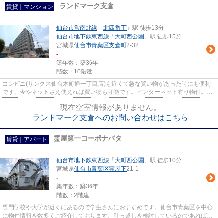
ランドマーク支倉
賃貸｜マンション
仙台市営南北線
「
北四番丁
」駅 徒歩13分
仙台市地下鉄東西線
「
大町西公園
」駅 徒歩15分
宮城県
仙台市青葉区
支倉町
2-32
-
築年数：築36年
階数：10階建
コンビニ(サンクス仙台木町通一丁目店)も近くて急な買い物があった時にも便利
です。今やネットさえ使えれば買い物も可能です。インターネット有り物件。お
引っ越しの時期はご相談して...
現在空室情報がありません。
ランドマーク支倉へのお問い合わせはこちら
霊屋第一コーポナバタ
賃貸｜アパート
仙台市地下鉄東西線
「
大町西公園
」駅 徒歩10分
宮城県
仙台市青葉区
霊屋下
21-1
-
築年数：築36年
階数：2階建
専門学校や大学が近くにあるので学生さんにおすすめです。仙台市青葉区を中心
に物件情報を数多くご紹介しております。引っ越しを検討しているのであれば、