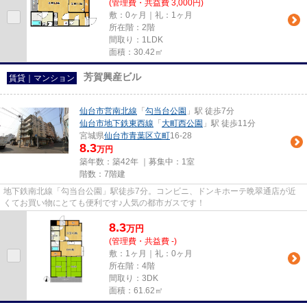
(管理費・共益費 3,000円)
敷：0ヶ月｜礼：1ヶ月
所在階：2階
間取り：1LDK
面積：30.42㎡
芳賀興産ビル
賃貸｜マンション
仙台市営南北線
「
勾当台公園
」駅 徒歩7分
仙台市地下鉄東西線
「
大町西公園
」駅 徒歩11分
宮城県
仙台市青葉区
立町
16-28
8.3
万円
築年数：築42年 ｜募集中：
1室
階数：7階建
地下鉄南北線「勾当台公園」駅徒歩7分。コンビニ、ドンキホーテ晩翠通店が近
くてお買い物にとても便利です♪人気の都市ガスです！
8.3
万
円
(管理費・共益費 -)
敷：1ヶ月｜礼：0ヶ月
所在階：4階
間取り：3DK
面積：61.62㎡