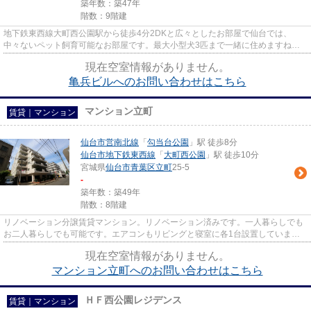
築年数：築47年
階数：9階建
地下鉄東西線大町西公園駅から徒歩4分2DKと広々としたお部屋で仙台では、
中々ないペット飼育可能なお部屋です。最大小型犬3匹まで一緒に住めますね！1
階部分にはローソンがあるためお...
現在空室情報がありません。
亀兵ビルへのお問い合わせはこちら
マンション立町
賃貸｜マンション
仙台市営南北線
「
勾当台公園
」駅 徒歩8分
仙台市地下鉄東西線
「
大町西公園
」駅 徒歩10分
宮城県
仙台市青葉区
立町
25-5
-
築年数：築49年
階数：8階建
リノベーション分譲賃貸マンション。リノベーション済みです。一人暮らしでも
お二人暮らしでも可能です。エアコンもリビングと寝室に各1台設置していま
す。8階の共用部では洗濯物干し...
現在空室情報がありません。
マンション立町へのお問い合わせはこちら
ＨＦ西公園レジデンス
賃貸｜マンション