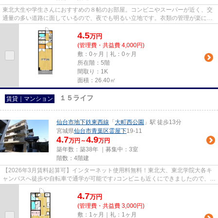
東北大生や学生さんにおすすめの８帖のお部屋。コンビニやスーパーが近く、交
通量の多い道路に面しているので、夜でも明るい立地です。衣類の管理が楽にで
きるクローゼットがついてい...
4.5
万
円
(管理費・共益費 4,000円)
敷：0ヶ月｜礼：0ヶ月
所在階：5階
間取り：1K
面積：26.40㎡
１５ライフ
賃貸｜マンション
仙台市地下鉄東西線
「
大町西公園
」駅 徒歩13分
宮城県
仙台市青葉区
霊屋下
19-11
4.7
4.9
万円～
万円
築年数：築38年 ｜募集中：
3室
階数：4階建
【2026年3月賃料起算可】インターネット使用料無料！東北大、東北学院大各キ
ャンパスへ徒歩や自転車で通学が可能です♪コンビニも近くにできましたので、と
ても便利になりました。浴室...
4.7
万
円
(管理費・共益費 3,000円)
敷：1ヶ月｜礼：1ヶ月