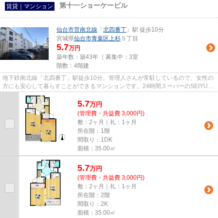
第十一ショーケービル
賃貸｜マンション
仙台市営南北線
「
北四番丁
」駅 徒歩10分
宮城県
仙台市青葉区
上杉
５丁目
5.7
万円
築年数：築43年 ｜募集中：
3室
階数：4階建
地下鉄南北線「北四番丁」駅徒歩10分。管理人さんが常駐しているので、女性の
方にも安心して暮らすことができるマンションです。24時間スーパーのSEIYUま
で徒歩2分、多彩な店舗が入っ...
5.7
万
円
(管理費・共益費 3,000円)
敷：2ヶ月｜礼：1ヶ月
所在階：1階
間取り：1DK
面積：35.00㎡
5.7
万
円
(管理費・共益費 3,000円)
敷：2ヶ月｜礼：1ヶ月
所在階：2階
間取り：2K
面積：35.00㎡