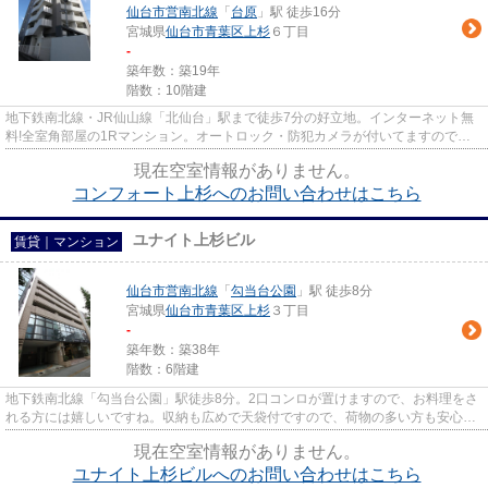
仙台市営南北線
「
台原
」駅 徒歩16分
宮城県
仙台市青葉区
上杉
６丁目
-
築年数：築19年
階数：10階建
地下鉄南北線・JR仙山線「北仙台」駅まで徒歩7分の好立地。インターネット無
料!全室角部屋の1Rマンション。オートロック・防犯カメラが付いてますので、
女性にも安心のセキュリティ♪設...
現在空室情報がありません。
コンフォート上杉へのお問い合わせはこちら
ユナイト上杉ビル
賃貸｜マンション
仙台市営南北線
「
勾当台公園
」駅 徒歩8分
宮城県
仙台市青葉区
上杉
３丁目
-
築年数：築38年
階数：6階建
地下鉄南北線「勾当台公園」駅徒歩8分。2口コンロが置けますので、お料理をさ
れる方には嬉しいですね。収納も広めで天袋付ですので、荷物の多い方も安心で
す。コンビニまで137m。
現在空室情報がありません。
ユナイト上杉ビルへのお問い合わせはこちら