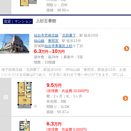
間取り：2DK
面積：38.90㎡
上杉五番館
賃貸｜マンション
仙台市営南北線
「
北四番丁
」駅 徒歩10分
仙山線
「
東照宮
」駅 徒歩12分
宮城県
仙台市青葉区
上杉
５丁目
6.3
10
万円～
万円
築年数：築28年 ｜募集中：
5室
階数：10階建
地下鉄南北線「北四番丁」駅徒歩10分、JR仙山線「東照宮」駅徒歩12分。お使
いいただける沿線は2つあり、行き先に合わせて使い分けができます。1Fには、
24時間スーパーのSEIYUが入って...
9.5
万
円
(管理費・共益費 10,000円)
敷：2ヶ月｜礼：1ヶ月
所在階：3階
間取り：1LDK
面積：55.37㎡
6.3
万
円
(管理費・共益費 5,000円)