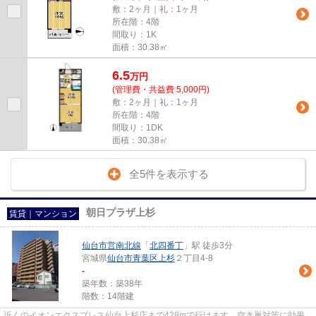
敷：2ヶ月｜礼：1ヶ月
所在階：4階
間取り：1K
面積：30.38㎡
6.5
万
円
(管理費・共益費 5,000円)
敷：2ヶ月｜礼：1ヶ月
所在階：4階
間取り：1DK
面積：30.38㎡
全5件を表示する
朝日プラザ上杉
賃貸｜マンション
仙台市営南北線
「
北四番丁
」駅 徒歩3分
宮城県
仙台市青葉区
上杉
２丁目4-8
-
築年数：築38年
階数：14階建
近くのイオンエクスプレス仙台上杉店まで428mで行けます。空き巣対策に効果