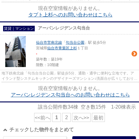
焼せず、空気の環境がよくなり...
現在空室情報がありません。
タプト上杉へのお問い合わせはこちら
アーバンレジデンス勾当台
賃貸｜マンション
仙台市営南北線
「
勾当台公園
」駅 徒歩5分
宮城県
仙台市青葉区
上杉
１丁目
-
築年数：築19年
階数：10階建
地下鉄南北線「勾当台当台公園」駅徒歩5分、通勤・通学に便利な立地です。ア
イランド型システムキッチンのデザイナーズマンション♪洗面台が広々しており、
使いやすくて便利です♪
現在空室情報がありません。
アーバンレジデンス勾当台へのお問い合わせはこちら
該当公開件数
34
棟 空き数
15
件
1-20
棟表示
1
2
<<前へ
次へ>>
最初
チェックした物件をまとめて