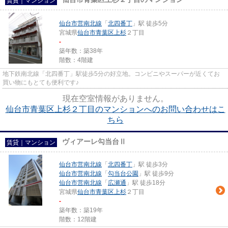
賃貸｜マンション
仙台市営南北線
「
北四番丁
」駅 徒歩5分
宮城県
仙台市青葉区
上杉
２丁目
-
築年数：築38年
階数：4階建
地下鉄南北線「北四番丁」駅徒歩5分の好立地。コンビニやスーパーが近くてお
買い物にもとても便利です♪
現在空室情報がありません。
仙台市青葉区上杉２丁目のマンションへのお問い合わせはこ
ちら
ヴィアーレ勾当台Ⅱ
賃貸｜マンション
仙台市営南北線
「
北四番丁
」駅 徒歩3分
仙台市営南北線
「
勾当台公園
」駅 徒歩9分
仙台市営南北線
「
広瀬通
」駅 徒歩18分
宮城県
仙台市青葉区
上杉
２丁目
-
築年数：築19年
階数：12階建