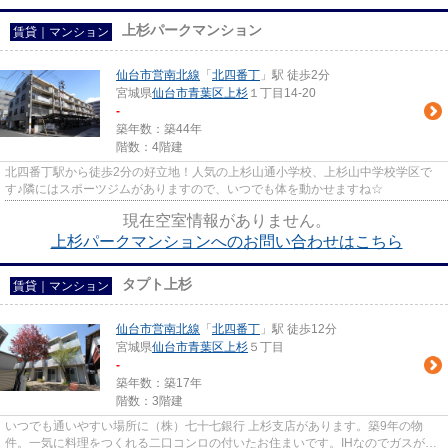
上杉パークマンション
賃貸｜マンション
仙台市営南北線
「
北四番丁
」駅 徒歩2分
宮城県
仙台市青葉区
上杉
１丁目14-20
-
築年数：築44年
階数：4階建
北四番丁駅から徒歩2分の好立地！人気の上杉山通小学校、上杉山中学校学区で
す♪隣にはスポーツジムがありますので、いつでも体を動かせますね☆
現在空室情報がありません。
上杉パークマンションへのお問い合わせはこちら
タプト上杉
賃貸｜マンション
仙台市営南北線
「
北四番丁
」駅 徒歩12分
宮城県
仙台市青葉区
上杉
５丁目
-
築年数：築17年
階数：3階建
いつでも通いやすい場所に（株）七十七銀行 上杉支店があります。築9年の物
件。一気に料理をつくれる二口コンロの付いたお住まいです。IHなのでガスが燃