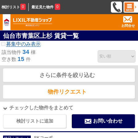
0
0
検討リスト
最近見た物件
お問合せ
仙台市青葉区上杉 賃貸一覧
募集中のみ表示
34
該当物件
棟
15
空き数
件
さらに条件を絞り込む
物件リクエスト
チェックした物件をまとめて
検討リストに追加
お問い合わせ
SKコーポ