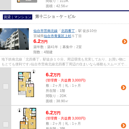
間取り：1LDK
面積：42.56㎡
第十二ショ－ケ－ビル
賃貸｜マンション
仙台市営南北線
「
北四番丁
」駅 徒歩10分
宮城県
仙台市青葉区
上杉
５丁目
6.2
万円
築年数：築41年 ｜募集中：
2室
階数：4階建
地下鉄南北線「北四番丁」駅徒歩１０分。周辺環境も充実しており、お買い物に
もとても便利です♪仙台市営南北線北四番丁周辺の住まいなら移動もスムーズで通
勤・通学に快適です！
6.2
万
円
(管理費・共益費 3,000円)
敷：2ヶ月｜礼：1ヶ月
所在階：1階
間取り：2DK
面積：38.90㎡
6.2
万
円
(管理費・共益費 3,000円)
敷：2ヶ月｜礼：1ヶ月
所在階：3階