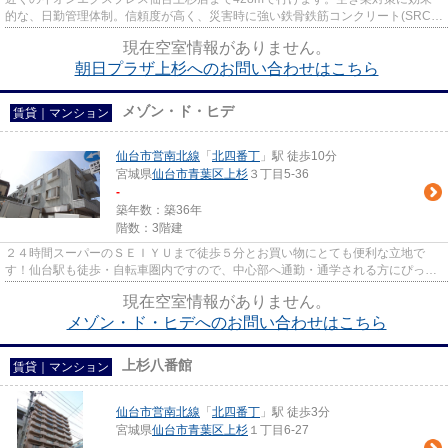
的な、日勤管理体制。信頼度が高く、災害時に強い鉄骨鉄筋コンクリート(SRC)
造。徒歩でも駅に行ける環境が嬉...
現在空室情報がありません。
朝日プラザ上杉へのお問い合わせはこちら
メゾン・ド・ヒデ
賃貸｜マンション
仙台市営南北線
「
北四番丁
」駅 徒歩10分
宮城県
仙台市青葉区
上杉
３丁目5-36
-
築年数：築36年
階数：3階建
２４時間スーパーのＳＥＩＹＵまで徒歩５分とお買い物にとても便利な立地で
す！仙台駅も徒歩・自転車圏内ですので、中心部へ通勤・通学される方にぴった
り♪二人入居も可能ですので、お...
現在空室情報がありません。
メゾン・ド・ヒデへのお問い合わせはこちら
上杉八番館
賃貸｜マンション
仙台市営南北線
「
北四番丁
」駅 徒歩3分
宮城県
仙台市青葉区
上杉
１丁目6-27