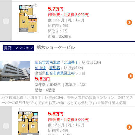
5.7
万
円
(管理費・共益費 3,000円)
敷：2ヶ月｜礼：1ヶ月
所在階：4階
間取り：2K
面積：35.00㎡
第六ショーケービル
賃貸｜マンション
仙台市営南北線
「
北四番丁
」駅 徒歩10分
仙山線
「
東照宮
」駅 徒歩14分
宮城県
仙台市青葉区
上杉
５丁目
5.8
万円
築年数：築48年 ｜募集中：
1室
階数：4階建
地下鉄南北線「北四番丁」駅徒歩10分。管理人常駐の賃貸マンション。24時間ス
ーパーのSEIYUが近くですのお買い物にもとても便利です♪※連帯保証人必須
5.8
万
円
(管理費・共益費 3,000円)
敷：2ヶ月｜礼：1ヶ月
所在階：4階