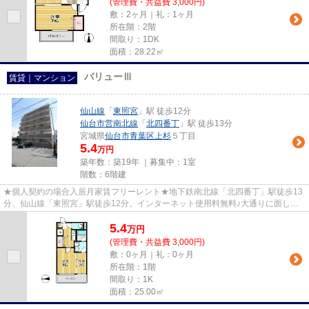
(管理費・共益費 3,000円)
敷：2ヶ月｜礼：1ヶ月
所在階：2階
間取り：1DK
面積：28.22㎡
バリューⅢ
賃貸｜マンション
仙山線
「
東照宮
」駅 徒歩12分
仙台市営南北線
「
北四番丁
」駅 徒歩13分
宮城県
仙台市青葉区
上杉
５丁目
5.4
万円
築年数：築19年 ｜募集中：
1室
階数：6階建
★個人契約の場合入居月家賃フリーレント★地下鉄南北線「北四番丁」駅徒歩13
分、仙山線「東照宮」駅徒歩12分。インターネット使用料無料♪大通りに面して
おり、オートロックや防犯カメラ...
5.4
万
円
(管理費・共益費 3,000円)
敷：0ヶ月｜礼：0ヶ月
所在階：1階
間取り：1K
面積：25.00㎡