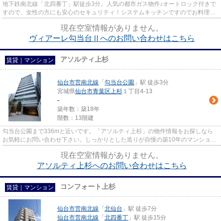
地下鉄南北線「北四番丁」駅徒歩3分。人気の都市ガス物件♪オートロック付きで
すので、女性の方にも安心のセキュリティ！システムキッチンですのでお料理が
好きな方にもおすすめです。
現在空室情報がありません。
ヴィアーレ勾当台Ⅱへのお問い合わせはこちら
アソルティ上杉
賃貸｜マンション
仙台市営南北線
「
勾当台公園
」駅 徒歩3分
宮城県
仙台市青葉区
上杉
１丁目4-13
-
築年数：築18年
階数：13階建
勾当台公園まで336mと近いです。「アソルティ上杉」の物件情報をお探しなら
お気軽にお問い合わせ下さい。しっかりとした造りが自慢の築10年のマンショ
ン。光ファイバーの高速な通信な...
現在空室情報がありません。
アソルティ上杉へのお問い合わせはこちら
コンフォート上杉
賃貸｜マンション
仙台市営南北線
「
北仙台
」駅 徒歩7分
仙台市営南北線
「
北四番丁
」駅 徒歩15分