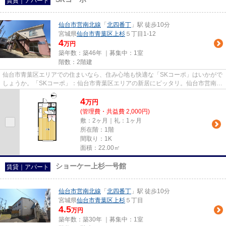
賃貸｜アパート
仙台市営南北線
「
北四番丁
」駅 徒歩10分
宮城県
仙台市青葉区
上杉
５丁目1-12
4
万円
築年数：築46年 ｜募集中：
1室
階数：2階建
仙台市青葉区エリアでの住まいなら、住み心地も快適な「SKコーポ」はいかがで
しょうか。「SKコーポ」：仙台市青葉区エリアの新居にピッタリ。仙台市営南北
線北四番丁周辺での住まい探...
4
万
円
(管理費・共益費 2,000円)
敷：2ヶ月｜礼：1ヶ月
所在階：1階
間取り：1K
面積：22.00㎡
ショーケー上杉一号館
賃貸｜アパート
仙台市営南北線
「
北四番丁
」駅 徒歩10分
宮城県
仙台市青葉区
上杉
５丁目
4.5
万円
築年数：築30年 ｜募集中：
1室