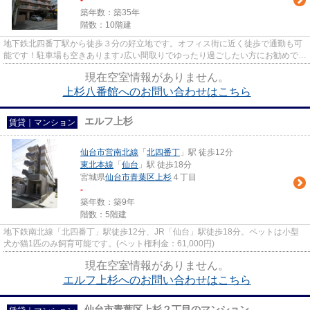
-
築年数：築35年
階数：10階建
地下鉄北四番丁駅から徒歩３分の好立地です。オフィス街に近く徒歩で通勤も可
能です！駐車場も空きあります♪広い間取りでゆったり過ごしたい方にお勧めで
す！
現在空室情報がありません。
上杉八番館へのお問い合わせはこちら
エルフ上杉
賃貸｜マンション
仙台市営南北線
「
北四番丁
」駅 徒歩12分
東北本線
「
仙台
」駅 徒歩18分
宮城県
仙台市青葉区
上杉
４丁目
-
築年数：築9年
階数：5階建
地下鉄南北線「北四番丁」駅徒歩12分、JR「仙台」駅徒歩18分。ペットは小型
犬か猫1匹のみ飼育可能です。(ペット権利金：61,000円)
現在空室情報がありません。
エルフ上杉へのお問い合わせはこちら
仙台市青葉区上杉２丁目のマンション