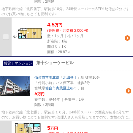
階数：2階建
地下鉄南北線「北四番丁」駅徒歩10分。24時間スーパーのSEIYUが徒歩2分です
のでお買い物にもとても便利です♪
4.5
万
円
(管理費・共益費 2,000円)
敷：1ヶ月｜礼：1ヶ月
所在階：1階
間取り：1K
面積：28.87㎡
第十ショーケービル
賃貸｜マンション
仙台市営南北線
「
北四番丁
」駅 徒歩10分
「付属小前」バス停下車 徒歩2分
宮城県
仙台市青葉区
上杉
５丁目
5
万円
築年数：築44年 ｜募集中：
1室
階数：3階建
地下鉄南北線「北七番丁」駅徒歩１０分。24時間スーパーの西友が徒歩2分です
ので、お買い物にとても便利です♪管理人さんも常駐してますので、女性の方にも
安心です♪
5
万
円