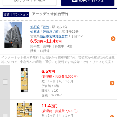
アークデュオ仙台苦竹
賃貸｜マンション
仙石線
「
苦竹
」駅 徒歩1分
仙石線
「
陸前原ノ町
」駅 徒歩12分
宮城県
仙台市宮城野区
苦竹
１丁目11-1
6.5
11.4
万円～
万円
築年数：築8年 ｜募集中：
4室
階数：14階建
インターネット使用料無料！仙台駅から乗車時間7分、苦竹駅から徒歩1分の好立
地ですので、中心部への通勤・通学にも便利です☆設備・セキュリティも充実！
6.5
万
円
(管理費・共益費 5,500円)
敷：1ヶ月｜礼：1ヶ月
所在階：4階
間取り：1K
面積：32.00㎡
11.4
万
円
(管理費・共益費 7,500円)
敷：1ヶ月｜礼：1ヶ月