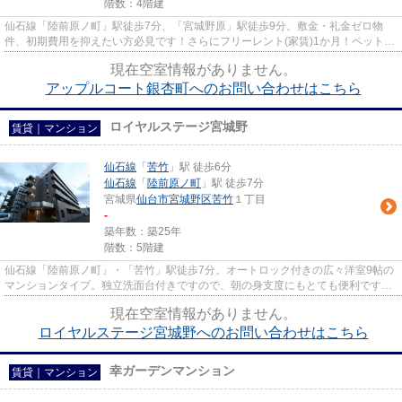
階数：4階建
仙石線「陸前原ノ町」駅徒歩7分、「宮城野原」駅徒歩9分。敷金・礼金ゼロ物
件、初期費用を抑えたい方必見です！さらにフリーレント(家賃)1か月！ペットと
一緒に暮らしたい方にもオスス...
現在空室情報がありません。
アップルコート銀杏町へのお問い合わせはこちら
ロイヤルステージ宮城野
賃貸｜マンション
仙石線
「
苦竹
」駅 徒歩6分
仙石線
「
陸前原ノ町
」駅 徒歩7分
宮城県
仙台市宮城野区
苦竹
１丁目
-
築年数：築25年
階数：5階建
仙石線「陸前原ノ町」・「苦竹」駅徒歩7分。オートロック付きの広々洋室9帖の
マンションタイプ。独立洗面台付きですので、朝の身支度にもとても便利です。
街中にも4号線にもアクセスし...
現在空室情報がありません。
ロイヤルステージ宮城野へのお問い合わせはこちら
幸ガーデンマンション
賃貸｜マンション