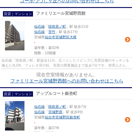
コーポつつじヶ丘へのお問い合わせはこちら
ファミリエール宮城野西館
賃貸｜マンション
仙石線
「
陸前原ノ町
」駅 徒歩11分
仙石線
「
苦竹
」駅 徒歩17分
宮城県
仙台市宮城野区
大梶
-
築年数：築32年
階数：10階建
仙石線「陸前原ノ町」駅徒歩11分。広々としたリビングに充実設備のキッチンを
備えた3LDK。フォレオ宮の杜、充実の商業施設まで徒歩7分です。管理人さんが
日勤管理しているので、何かと...
現在空室情報がありません。
ファミリエール宮城野西館へのお問い合わせはこちら
アップルコート銀杏町
賃貸｜マンション
仙石線
「
陸前原ノ町
」駅 徒歩7分
仙石線
「
宮城野原
」駅 徒歩9分
宮城県
仙台市宮城野区
銀杏町
-
築年数：築37年