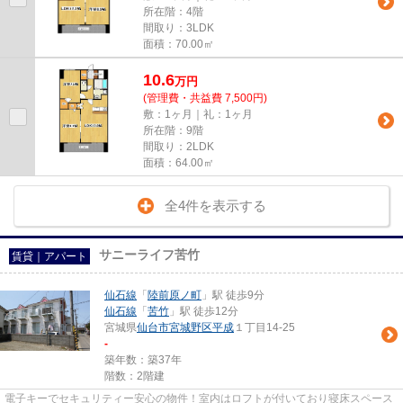
所在階：4階
間取り：3LDK
面積：70.00㎡
10.6
万
円
(管理費・共益費 7,500円)
敷：1ヶ月｜礼：1ヶ月
所在階：9階
間取り：2LDK
面積：64.00㎡
全4件を表示する
サニーライフ苦竹
賃貸｜アパート
仙石線
「
陸前原ノ町
」駅 徒歩9分
仙石線
「
苦竹
」駅 徒歩12分
宮城県
仙台市宮城野区
平成
１丁目14-25
-
築年数：築37年
階数：2階建
電子キーでセキュリティー安心の物件！室内はロフトが付いており寝床スペース