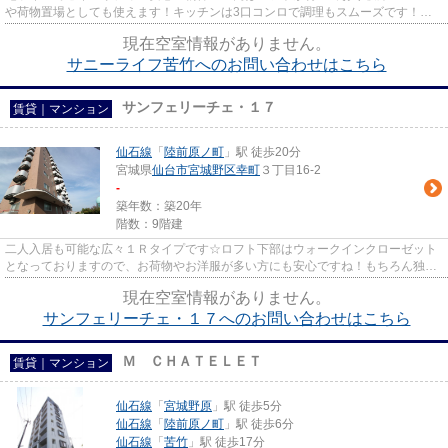
や荷物置場としても使えます！キッチンは3口コンロで調理もスムーズです！お
風呂とトイレが分かれており清...
現在空室情報がありません。
サニーライフ苦竹へのお問い合わせはこちら
サンフェリーチェ・１７
賃貸｜マンション
仙石線
「
陸前原ノ町
」駅 徒歩20分
宮城県
仙台市宮城野区
幸町
３丁目16-2
-
築年数：築20年
階数：9階建
二人入居も可能な広々１Ｒタイプです☆ロフト下部はウォークインクローゼット
となっておりますので、お荷物やお洋服が多い方にも安心ですね！もちろん独立
洗面台も付いておりますので、...
現在空室情報がありません。
サンフェリーチェ・１７へのお問い合わせはこちら
Ｍ ＣＨＡＴＥＬＥＴ
賃貸｜マンション
仙石線
「
宮城野原
」駅 徒歩5分
仙石線
「
陸前原ノ町
」駅 徒歩6分
仙石線
「
苦竹
」駅 徒歩17分