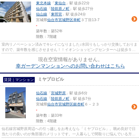
東北本線
「
東仙台
」駅 徒歩22分
仙石線
「
陸前原ノ町
」駅 徒歩27分
仙山線
「
東照宮
」駅 徒歩24分
宮城県
仙台市宮城野区
幸町
３丁目13-7
-
築年数：築52年
階数：7階建
室内リノベーション済みでキレイになりました♪水回りもしっかり交換しておりま
すので、築年数を感じさせません！！イオンショッピングセンターへは徒歩５分
と、普段のお買いものも便利...
現在空室情報がありません。
幸ガーデンマンションへのお問い合わせはこちら
ミヤプロビル
賃貸｜マンション
仙石線
「
宮城野原
」駅 徒歩6分
仙石線
「
陸前原ノ町
」駅 徒歩7分
宮城県
仙台市宮城野区
銀杏町
６－２３
-
築年数：築33年
階数：4階建
仙石線宮城野原周辺への引っ越しをお考えなら「ミヤプロビル」。眺め良好で日
当たりの良いのが角部屋のメリットです。一人暮らしで間取りに悩んでいる方は