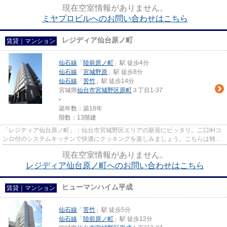
1Kがオススメです。住み替え...
現在空室情報がありません。
ミヤプロビルへのお問い合わせはこちら
レジディア仙台原ノ町
賃貸｜マンション
仙石線
「
陸前原ノ町
」駅 徒歩4分
仙石線
「
宮城野原
」駅 徒歩8分
仙石線
「
苦竹
」駅 徒歩14分
宮城県
仙台市宮城野区
原町
３丁目1-37
-
築年数：築18年
階数：13階建
「レジディア仙台原ノ町」：仙台市宮城野区エリアの新居にピッタリ。二口IHコ
ンロ付のシステムキッチンで快適にクッキングを楽しみましょう。こちらは独立
した洗面所のある物件です。...
現在空室情報がありません。
レジディア仙台原ノ町へのお問い合わせはこちら
ヒューマンハイム平成
賃貸｜マンション
仙石線
「
苦竹
」駅 徒歩5分
仙石線
「
陸前原ノ町
」駅 徒歩12分