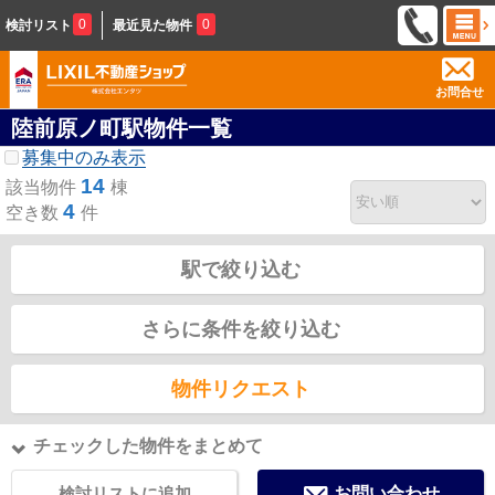
0
0
検討リスト
最近見た物件
お問合せ
陸前原ノ町駅物件一覧
募集中のみ表示
14
該当物件
棟
4
空き数
件
駅で絞り込む
さらに条件を絞り込む
物件リクエスト
チェックした物件をまとめて
検討リストに追加
お問い合わせ