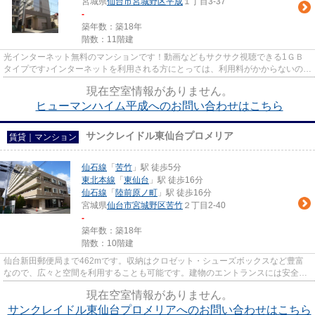
宮城県
仙台市宮城野区
平成
１丁目3-37
-
築年数：築18年
階数：11階建
光インターネット無料のマンションです！動画などもサクサク視聴できる1ＧＢ
タイプです♪インターネットを利用される方にとっては、利用料がかからないので
賃料から差し引いて検討でき...
現在空室情報がありません。
ヒューマンハイム平成へのお問い合わせはこちら
サンクレイドル東仙台プロメリア
賃貸｜マンション
仙石線
「
苦竹
」駅 徒歩5分
東北本線
「
東仙台
」駅 徒歩16分
仙石線
「
陸前原ノ町
」駅 徒歩16分
宮城県
仙台市宮城野区
苦竹
２丁目2-40
-
築年数：築18年
階数：10階建
仙台新田郵便局まで462mです。収納はクロゼット・シューズボックスなど豊富
なので、広々と空間を利用することも可能です。建物のエントランスには安全性
に優れているオートロック機能...
現在空室情報がありません。
サンクレイドル東仙台プロメリアへのお問い合わせはこちら