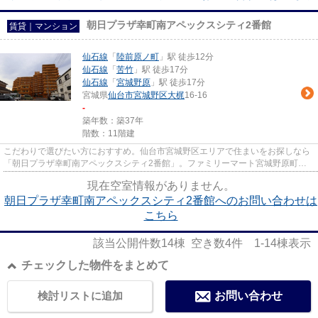
朝日プラザ幸町南アペックスシティ2番館
賃貸｜マンション
仙石線
「
陸前原ノ町
」駅 徒歩12分
仙石線
「
苦竹
」駅 徒歩17分
仙石線
「
宮城野原
」駅 徒歩17分
宮城県
仙台市宮城野区
大梶
16-16
-
築年数：築37年
階数：11階建
こだわりで選びたい方におすすめ。仙台市宮城野区エリアで住まいをお探しなら
「朝日プラザ幸町南アペックスシティ2番館」。ファミリーマート宮城野原町店
まで徒歩7分と近場にコンビニ...
現在空室情報がありません。
朝日プラザ幸町南アペックスシティ2番館へのお問い合わせは
こちら
該当公開件数
14
棟 空き数
4
件
1-14
棟表示
チェックした物件をまとめて
検討リストに追加
お問い合わせ