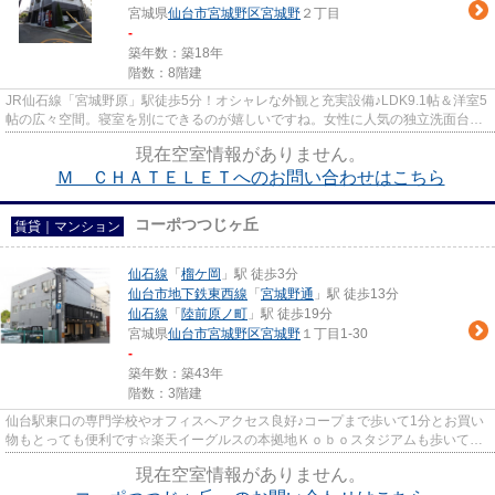
宮城県
仙台市宮城野区
宮城野
２丁目
-
築年数：築18年
階数：8階建
JR仙石線「宮城野原」駅徒歩5分！オシャレな外観と充実設備♪LDK9.1帖＆洋室5
帖の広々空間。寝室を別にできるのが嬉しいですね。女性に人気の独立洗面台や
カウンターキッチン2口コンロ...
現在空室情報がありません。
Ｍ ＣＨＡＴＥＬＥＴへのお問い合わせはこちら
コーポつつじヶ丘
賃貸｜マンション
仙石線
「
榴ケ岡
」駅 徒歩3分
仙台市地下鉄東西線
「
宮城野通
」駅 徒歩13分
仙石線
「
陸前原ノ町
」駅 徒歩19分
宮城県
仙台市宮城野区
宮城野
１丁目1-30
-
築年数：築43年
階数：3階建
仙台駅東口の専門学校やオフィスへアクセス良好♪コープまで歩いて1分とお買い
物もとっても便利です☆楽天イーグルスの本拠地Ｋｏｂｏスタジアムも歩いて行
けます♪
現在空室情報がありません。