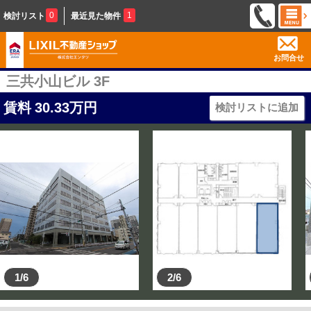
0
1
検討リスト
最近見た物件
お問合せ
三共小山ビル 3F
賃料
30.33
万円
検討リストに追加
1/6
2/6