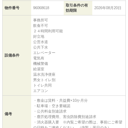
取引条件の有
物件番号
96068618
2026年08月20日
効期限
事務所可
飲食不可
２４時間利用可能
好立地
公営水道
公共下水
エレベーター
設備条件
電気有
機械警備
給湯室
温水洗浄便座
男女トイレ別
トイレ共同
エアコン
・敷金は賃料・共益費×10か月分
・駐車場：空き要確認
・公共料金別途請求
備考
・塵芥処理費用、害虫防除費別途請求
・消火器購入要 ※内覧ご希望の際は、事前にご希望
の日時をご連絡ください。（内覧：平日のみ）