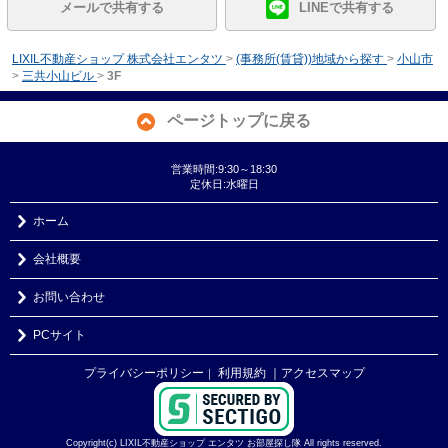
メールで共有する
LINEで共有する
LIXIL不動産ショップ 株式会社エンタツ
>
(事務所(賃貸))地域から探す
>
小山市
>
三共小山ビル
>
3F
ページトップに戻る
営業時間:9:30～18:30
定休日:水曜日
ホーム
会社概要
お問い合わせ
PCサイト
プライバシーポリシー
利用規約
｜アクセスマップ
｜
Copyright(c) LIXIL不動産ショップ エンタツ お部屋探し隊 All rights reserved.