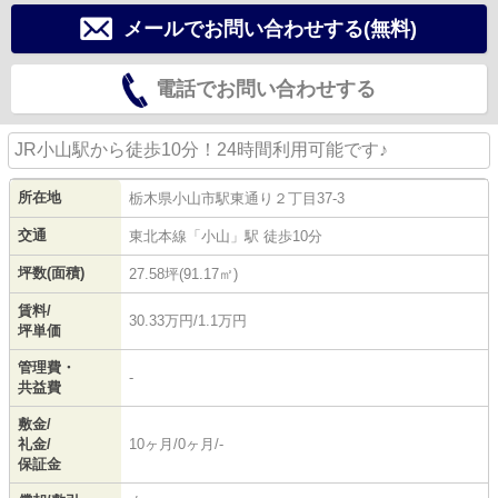
メールでお問い合わせする(無料)
電話でお問い合わせする
JR小山駅から徒歩10分！24時間利用可能です♪
所在地
栃木県
小山市
駅東通り
２丁目37-3
交通
東北本線
「
小山
」駅 徒歩10分
坪数(面積)
27.58坪(91.17㎡)
賃料/
30.33万円/1.1万円
坪単価
管理費・
-
共益費
敷金/
礼金/
10ヶ月/0ヶ月/-
保証金