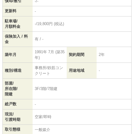
償却/敷引
-/-
更新料
-
駐車場/
-/19,800円 (税込)
月額料金
保険加入 / 料
有 / -
金
1991年 7月 (築35
築年月
契約期間
2年
年)
事務所/鉄筋コン
種別/構造
用途地域
-
クリート
部屋/
所在階/
3F/3階/7階建
階建
総戸数
-
現況/
空家/即時
引渡時期
取引態様
一般媒介