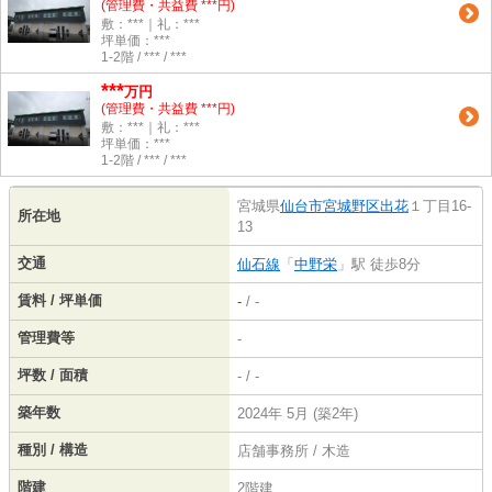
(管理費・共益費 ***円)
敷：***｜礼：***
坪単価：***
1-2階 / *** / ***
***
万円
(管理費・共益費 ***円)
敷：***｜礼：***
坪単価：***
1-2階 / *** / ***
宮城県
仙台市宮城野区
出花
１丁目16-
所在地
13
交通
仙石線
「
中野栄
」駅 徒歩8分
賃料 / 坪単価
-
/ -
管理費等
-
坪数 / 面積
- / -
築年数
2024年 5月 (築2年)
種別 / 構造
店舗事務所 / 木造
階建
2階建