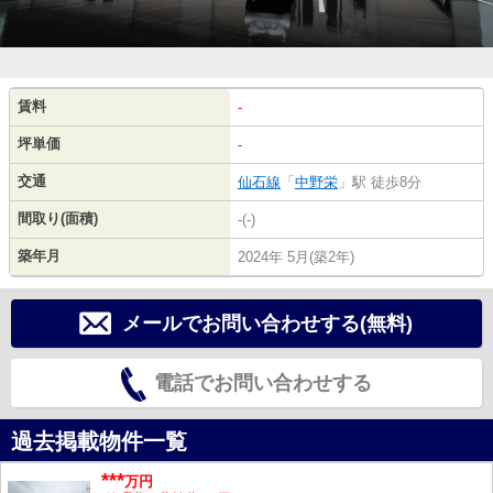
賃料
-
坪単価
-
交通
仙石線
「
中野栄
」駅 徒歩8分
間取り(面積)
-(-)
築年月
2024年 5月(築2年)
メールでお問い合わせする(無料)
電話でお問い合わせする
過去掲載物件一覧
***
万円