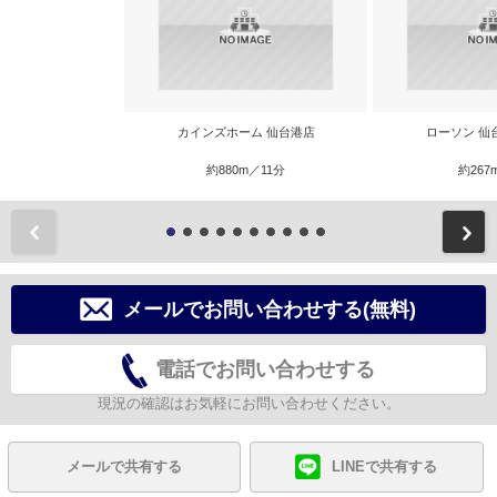
カインズホーム 仙台港店
ローソン 仙
約880m／11分
約267
前
メールでお問い合わせする(無料)
電話でお問い合わせする
現況の確認はお気軽にお問い合わせください。
メールで共有する
LINEで共有する