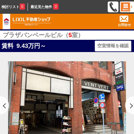
0
0
検討リスト
最近見た物件
お問合せ
プラザバンベールビル（
5
室）
賃料
9.43
万円～
空室情報を確認