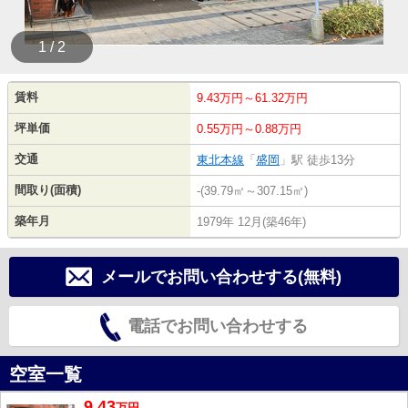
1 / 2
賃料
9.43万円～61.32万円
坪単価
0.55万円～0.88万円
交通
東北本線
「
盛岡
」駅 徒歩13分
間取り(面積)
-(39.79㎡～307.15㎡)
築年月
1979年 12月(築46年)
メールでお問い合わせする(無料)
電話でお問い合わせする
空室一覧
9.43
万
円