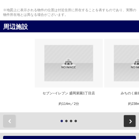
※地図上に表示される物件の位置は付近住所に所在することを表すものであり、実際の
物件所在地とは異なる場合がございます。
周辺施設
セブン−イレブン 盛岡菜園1丁目店
みちのく銀
約114m／2分
約238
前