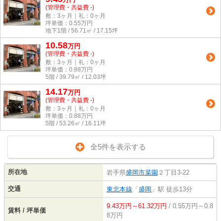
(管理費・共益費 -)
敷：3ヶ月｜礼：0ヶ月
坪単価：
0.55
万円
地下1階 / 56.71㎡ / 17.15坪
10.58
万
円
(管理費・共益費 -)
敷：3ヶ月｜礼：0ヶ月
坪単価：
0.88
万円
5階 / 39.79㎡ / 12.03坪
14.17
万
円
(管理費・共益費 -)
敷：3ヶ月｜礼：0ヶ月
坪単価：
0.88
万円
5階 / 53.26㎡ / 16.11坪
全5件を表示する
所在地
岩手県
盛岡市
菜園
２丁目3-22
交通
東北本線
「
盛岡
」駅 徒歩13分
9.43万円～61.32万円
/ 0.55万円～0.8
賃料 / 坪単価
8万円