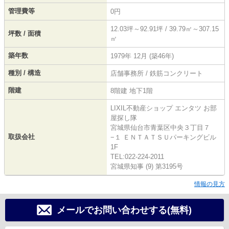
管理費等
0円
12.03坪～92.91坪 / 39.79㎡～307.15
坪数 / 面積
㎡
築年数
1979年 12月 (築46年)
種別 / 構造
店舗事務所 / 鉄筋コンクリート
階建
8階建 地下1階
LIXIL不動産ショップ エンタツ お部
屋探し隊
宮城県仙台市青葉区中央３丁目７
取扱会社
−１ ＥＮＴＡＴＳＵパーキングビル
1F
TEL:022-224-2011
宮城県知事 (9) 第3195号
情報の見方
メールでお問い合わせする(無料)