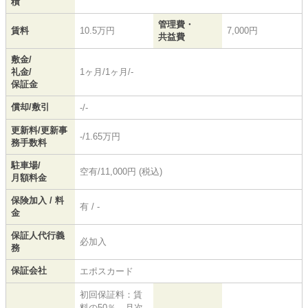
積
管理費・
賃料
10.5万円
7,000円
共益費
敷金/
礼金/
1ヶ月/1ヶ月/-
保証金
償却/敷引
-/-
更新料/更新事
-/1.65万円
務手数料
駐車場/
空有/11,000円 (税込)
月額料金
保険加入 / 料
有 / -
金
保証人代行義
必加入
務
保証会社
エポスカード
初回保証料：賃
料の50％ 月次