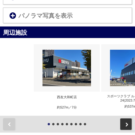
パノラマ写真を表示
周辺施設
スポーツクラブ ル
西友大和町店
24(2023.
約537
約527m／7分
前