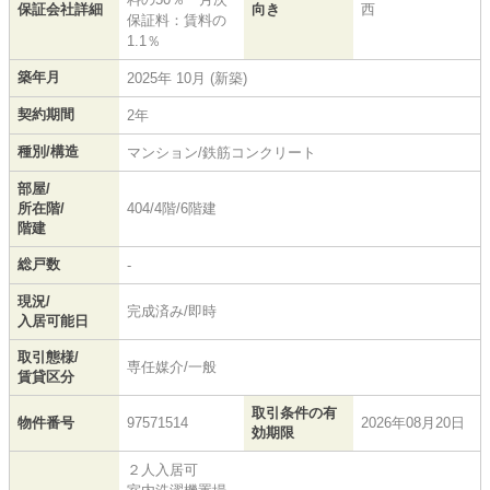
保証会社詳細
向き
西
保証料：賃料の
1.1％
築年月
2025年 10月 (新築)
契約期間
2年
種別/構造
マンション/鉄筋コンクリート
部屋/
所在階/
404/4階/6階建
階建
総戸数
-
現況/
完成済み/即時
入居可能日
取引態様/
専任媒介/一般
賃貸区分
取引条件の有
物件番号
97571514
2026年08月20日
効期限
２人入居可