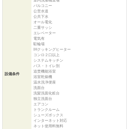
室内洗濯機置場
バルコニー
公営水道
公共下水
オール電化
二重サッシ
エレベーター
電気有
駐輪場
IHクッキングヒーター
コンロ２口以上
システムキッチン
バス・トイレ別
追焚機能浴室
設備条件
浴室乾燥機
温水洗浄便座
洗面台
洗髪洗面化粧台
独立洗面台
エアコン
トランクルーム
シューズボックス
インターネット対応
ネット使用料無料