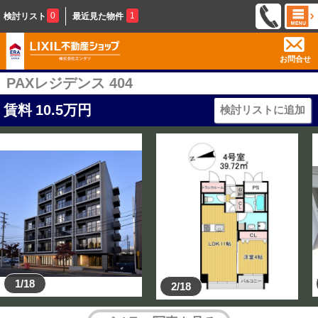
0
1
検討リスト
最近見た物件
お問合せ
PAXレジデンス 404
賃料
10.5
万円
検討リストに追加
1/18
2/18