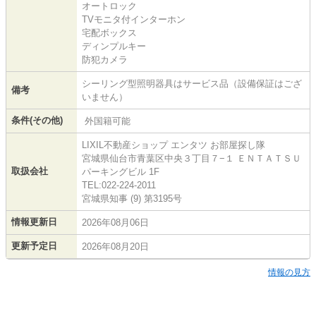
オートロック
TVモニタ付インターホン
宅配ボックス
ディンプルキー
防犯カメラ
シーリング型照明器具はサービス品（設備保証はござ
備考
いません）
条件(その他)
外国籍可能
LIXIL不動産ショップ エンタツ お部屋探し隊
宮城県仙台市青葉区中央３丁目７−１ ＥＮＴＡＴＳＵ
取扱会社
パーキングビル 1F
TEL:022-224-2011
宮城県知事 (9) 第3195号
情報更新日
2026年08月06日
更新予定日
2026年08月20日
情報の見方