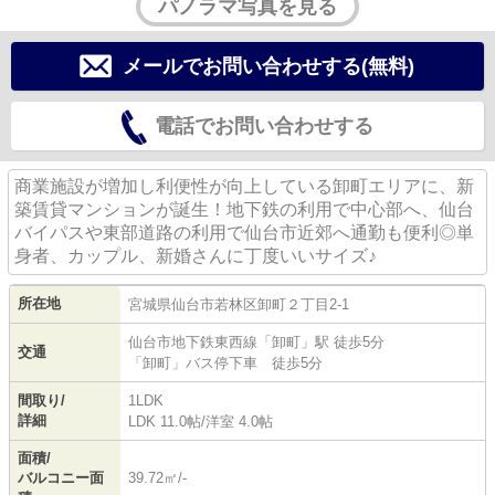
パノラマ写真を見る
メールでお問い合わせする(無料)
電話でお問い合わせする
商業施設が増加し利便性が向上している卸町エリアに、新
築賃貸マンションが誕生！地下鉄の利用で中心部へ、仙台
バイパスや東部道路の利用で仙台市近郊へ通勤も便利◎単
身者、カップル、新婚さんに丁度いいサイズ♪
所在地
宮城県
仙台市若林区
卸町
２丁目2-1
仙台市地下鉄東西線
「
卸町
」駅 徒歩5分
交通
「卸町」バス停下車 徒歩5分
間取り/
1LDK
詳細
LDK 11.0帖
/
洋室 4.0帖
面積/
バルコニー面
39.72㎡/-