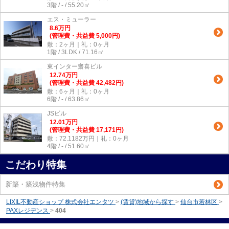
3階 / - / 55.20㎡
エス・ミューラー
8.6
万
円
(管理費・共益費 5,000円)
敷：2ヶ月｜礼：0ヶ月
1階 / 3LDK / 71.16㎡
東インター齋喜ビル
12.74
万
円
(管理費・共益費 42,482円)
敷：6ヶ月｜礼：0ヶ月
6階 / - / 63.86㎡
JSビル
12.01
万
円
(管理費・共益費 17,171円)
敷：72.1182万円｜礼：0ヶ月
4階 / - / 51.60㎡
こだわり特集
新築・築浅物件特集
LIXIL不動産ショップ 株式会社エンタツ
>
(賃貸)地域から探す
>
仙台市若林区
>
PAXレジデンス
>
404