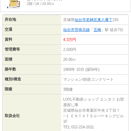
2階 / 1K / 20.00㎡
所在地
宮城県
仙台市若林区
東八番丁
191
交通
仙台市営南北線
「
五橋
」駅 徒歩7分
賃料
4.3万円
管理費等
2,500円
面積
20.00㎡
築年数
1969年 10月 (築56年)
種別/構造
マンション/鉄筋コンクリート
階建
3階建
LIXIL不動産ショップ エンタツ お部
屋探し隊
宮城県仙台市青葉区中央３丁目７
取扱会社
−１ ＥＮＴＡＴＳＵパーキングビル
1F
TEL:022-224-2011