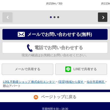
約218m／3分
約113
前
メールでお問い合わせする(無料)
電話でお問い合わせする
現況の確認はお気軽にお問い合わせください。
メールで共有する
LINEで共有する
LIXIL不動産ショップ 株式会社エンタツ
>
(賃貸)地域から探す
>
仙台市若林区
>
郡山アパート
ページトップに戻る
営業時間:9:30～18:30