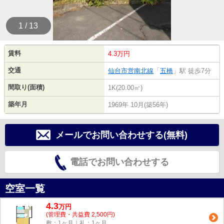
1 / 13
賃料
4.3万円
交通
仙台市営南北線
「
五橋
」駅 徒歩7分
間取り(面積)
1K(20.00㎡)
築年月
1969年 10月(築56年)
メールでお問い合わせする(無料)
電話でお問い合わせする
空室一覧
4.3
万
円
(管理費・共益費 2,500円)
敷：1ヶ月｜礼：1ヶ月