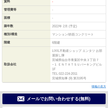
賃料
-
管理費等
-
面積
-
築年数
2022年 2月 (予定)
種別/構造
マンション/鉄筋コンクリート
階建
6階建
LIXIL不動産ショップ エンタツ お部
屋探し隊
宮城県仙台市青葉区中央３丁目７
取扱会社
−１ ＥＮＴＡＴＳＵパーキングビル
1F
TEL:022-224-2011
宮城県知事 (9) 第3195号
情報の見方
メールでお問い合わせする(無料)