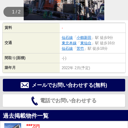
1 / 2
賃料
-
仙石線
「
小鶴新田
」駅 徒歩9分
交通
東北本線
「
東仙台
」駅 徒歩16分
仙石線
「
苦竹
」駅 徒歩18分
間取り(面積)
-(-)
築年月
2022年 2月(予定)
メールでお問い合わせする(無料)
電話でお問い合わせする
過去掲載物件一覧
***
万円