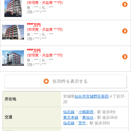
(管理費・共益費 ***円)
敷：***｜礼：***
2階 / *** / ***
***
万円
(管理費・共益費 ***円)
敷：***｜礼：***
2階 / *** / ***
***
万円
(管理費・共益費 ***円)
敷：***｜礼：***
2階 / *** / ***
全20件を表示する
宮城県
仙台市宮城野区
新田
４丁目37-
所在地
20
仙石線
「
小鶴新田
」駅 徒歩9分
交通
東北本線
「
東仙台
」駅 徒歩16分
仙石線
「
苦竹
」駅 徒歩18分