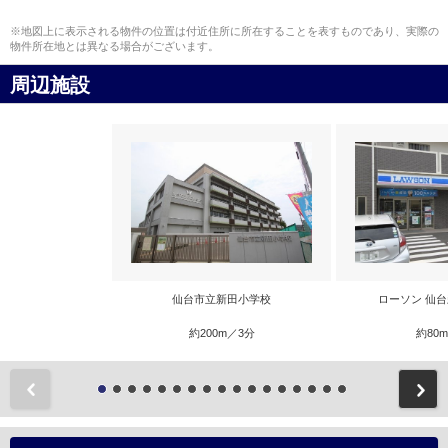
※地図上に表示される物件の位置は付近住所に所在することを表すものであり、実際の
物件所在地とは異なる場合がございます。
周辺施設
仙台市立新田小学校
ローソン 仙
約200m／3分
約80
前