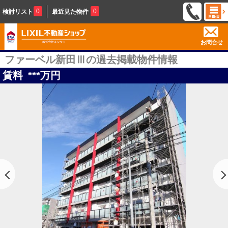
0
0
検討リスト
最近見た物件
お問合せ
ファーベル新田Ⅲの過去掲載物件情報
賃料
***
万円