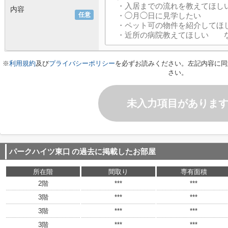
内容
任意
※
利用規約
及び
プライバシーポリシー
を必ずお読みください。左記内容に同
さい。
未入力項目がありま
パークハイツ東口
の過去に掲載したお部屋
所在階
間取り
専有面積
2階
***
***
3階
***
***
3階
***
***
3階
***
***