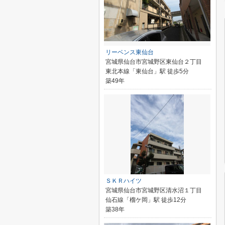
リーベンス東仙台
宮城県仙台市宮城野区東仙台２丁目
東北本線「東仙台」駅 徒歩5分
築49年
ＳＫＲハイツ
宮城県仙台市宮城野区清水沼１丁目
仙石線「榴ケ岡」駅 徒歩12分
築38年