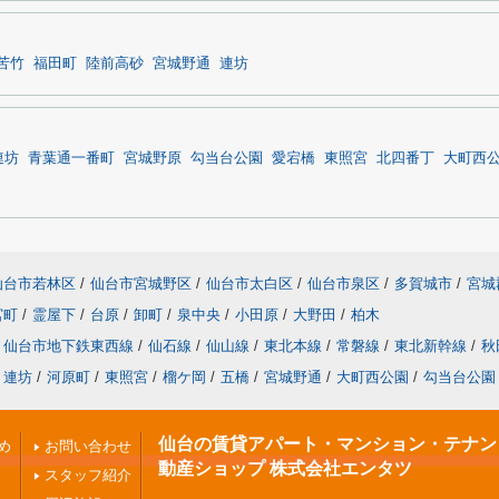
苦竹
福田町
陸前高砂
宮城野通
連坊
連坊
青葉通一番町
宮城野原
勾当台公園
愛宕橋
東照宮
北四番丁
大町西
仙台市若林区
/
仙台市宮城野区
/
仙台市太白区
/
仙台市泉区
/
多賀城市
/
宮城
宮町
/
霊屋下
/
台原
/
卸町
/
泉中央
/
小田原
/
大野田
/
柏木
仙台市地下鉄東西線
/
仙石線
/
仙山線
/
東北本線
/
常磐線
/
東北新幹線
/
秋
連坊
/
河原町
/
東照宮
/
榴ケ岡
/
五橋
/
宮城野通
/
大町西公園
/
勾当台公園
仙台の賃貸アパート・マンション・テナント 
め
お問い合わせ
動産ショップ 株式会社エンタツ
スタッフ紹介