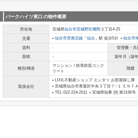
パークハイツ東口
の物件概要
所在地
宮城県
仙台市宮城野区
榴岡
３丁目4-25
仙台市営南北線
「
仙台
」駅 徒歩5分
仙台市
交通
賃料
-
管理費・共
面積
-
築年月（築
マンション / 鉄骨鉄筋コンク
種別/構造
階建
リート
LIXIL不動産ショップ エンタツ お部屋探し隊
宮城県仙台市青葉区中央３丁目７−１ ＥＮＴＡ
取扱会社
TEL:022-224-2011
宮城県知事 (9) 第3195号