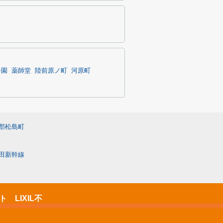
公園
薬師堂
陸前原ノ町
河原町
郡松島町
田新幹線
LIXIL不