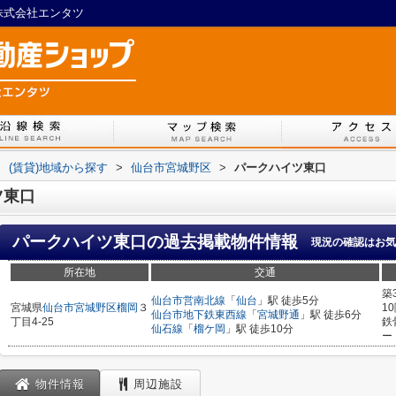
 株式会社エンタツ
>
(賃貸)地域から探す
>
仙台市宮城野区
>
パークハイツ東口
ツ東口
パークハイツ東口
の過去掲載物件情報
現況の確認はお気
所在地
交通
築
仙台市営南北線
「
仙台
」駅 徒歩5分
宮城県
仙台市宮城野区
榴岡
３
1
仙台市地下鉄東西線
「
宮城野通
」駅 徒歩6分
丁目4-25
鉄
仙石線
「
榴ケ岡
」駅 徒歩10分
ー
物件情報
周辺施設