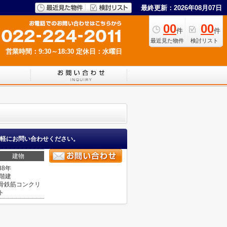
最終更新：2026年08月07日
00
00
件
件
最近見た物件
検討リスト
営業時間：9:30～18:30
定休日：水曜日
軽にお問い合わせください。
建物
38年
0階建
骨鉄筋コンクリ
ト