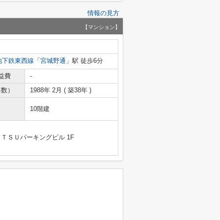
情報の見方
【マンション】
地下鉄東西線
「
宮城野通
」駅 徒歩6分
益費
-
年数）
1988年 2月 ( 築38年 )
10階建
ＴＳＵパーキングビル 1F