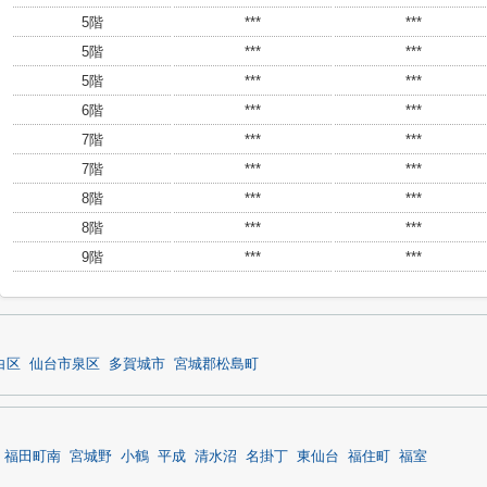
5階
***
***
5階
***
***
5階
***
***
6階
***
***
7階
***
***
7階
***
***
8階
***
***
8階
***
***
9階
***
***
白区
仙台市泉区
多賀城市
宮城郡松島町
福田町南
宮城野
小鶴
平成
清水沼
名掛丁
東仙台
福住町
福室