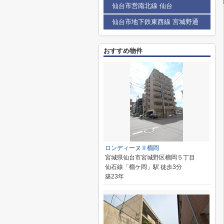
仙台市営南北線 仙台
仙台市地下鉄東西線 宮城野通
おすすめ物件
ロンディーヌⅡ榴岡
宮城県仙台市宮城野区榴岡５丁目
仙石線「榴ケ岡」駅 徒歩3分
築23年