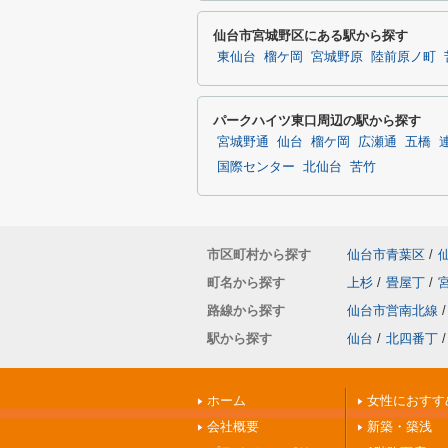
仙台市宮城野区にある駅から探す
東仙台
榴ケ岡
宮城野原
陸前原ノ町
パークハイツ東口周辺の駅から探す
宮城野通
仙台
榴ケ岡
広瀬通
五橋
国際センター
北仙台
苦竹
市区町村から探す
仙台市青葉区
/
町名から探す
上杉
/
畳屋丁
/
路線から探す
仙台市営南北線
/
駅から探す
仙台
/
北四番丁
/
ホーム
女性におすす
会社概要
新築・築浅