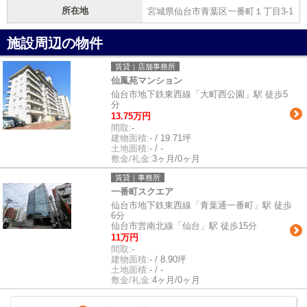
所在地
宮城県仙台市青葉区一番町１丁目3-1
施設周辺の物件
賃貸｜店舗事務所
仙鳳苑マンション
仙台市地下鉄東西線「大町西公園」駅 徒歩5
分
13.75万円
間取:
-
建物面積:
- / 19.71坪
土地面積:
- / -
敷金/礼金:
3ヶ月/0ヶ月
賃貸｜事務所
一番町スクエア
仙台市地下鉄東西線「青葉通一番町」駅 徒歩
6分
仙台市営南北線「仙台」駅 徒歩15分
11万円
間取:
-
建物面積:
- / 8.90坪
土地面積:
- / -
敷金/礼金:
4ヶ月/0ヶ月