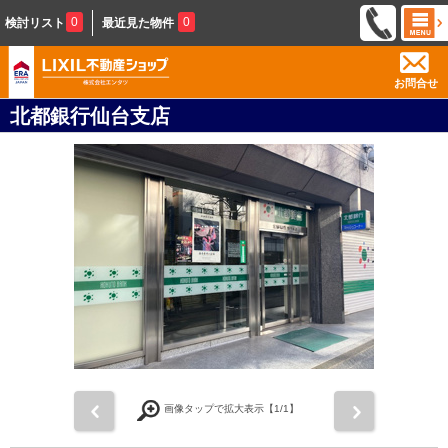
0
0
検討リスト
最近見た物件
お問合せ
北都銀行仙台支店
前
次
画像タップで拡大表示【
1
/1】