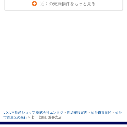
近くの売買物件をもっと見る
LIXIL不動産ショップ 株式会社エンタツ
>
周辺施設案内
>
仙台市青葉区
>
仙台
市青葉区の銀行
>
七十七銀行荒巻支店