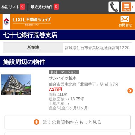
0
0
検討リスト
最近見た物件
お問合せ
七十七銀行荒巻支店
所在地
宮城県仙台市青葉区堤通雨宮町12-20
施設周辺の物件
賃貸｜マンション
サンハイツ柏木
仙台市営南北線「北四番丁」駅 徒歩7分
7.2万円
間取:
1LDK
建物面積:
- / 13.75坪
土地面積:
- / -
敷金/礼金:
1ヶ月/1ヶ月
近くの賃貸物件をもっと見る