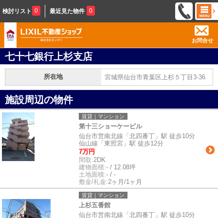
0
0
検討リスト
最近見た物件
お問合せ
七十七銀行上杉支店
所在地
宮城県仙台市青葉区上杉５丁目3-36
施設周辺の物件
賃貸｜マンション
第十三ショーケービル
仙台市営南北線「北四番丁」駅 徒歩10分
仙山線「東照宮」駅 徒歩12分
7万円
間取:
2DK
建物面積:
- / 12.08坪
土地面積:
- / -
敷金/礼金:
2ヶ月/1ヶ月
賃貸｜マンション
上杉五番館
仙台市営南北線「北四番丁」駅 徒歩10分