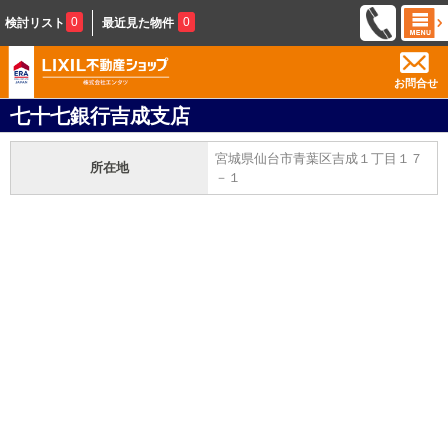
0
0
検討リスト
最近見た物件
お問合せ
七十七銀行吉成支店
宮城県仙台市青葉区吉成１丁目１７
所在地
－１