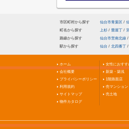
市区町村から探す
仙台市青葉区
/
町名から探す
上杉
/
畳屋丁
/
路線から探す
仙台市営南北線
/
駅から探す
仙台
/
北四番丁
/
ホーム
女性におすす
会社概要
新築・築浅
プライバシーポリシー
1階路面店
利用規約
売マンション
サイトマップ
売土地
物件カタログ