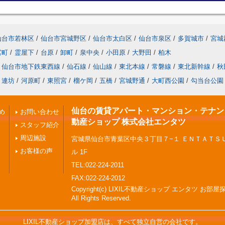
仙台市若林区
/
仙台市宮城野区
/
仙台市太白区
/
仙台市泉区
/
多賀城市
/
宮城
宮町
/
霊屋下
/
台原
/
卸町
/
泉中央
/
小田原
/
大野田
/
柏木
仙台市地下鉄東西線
/
仙石線
/
仙山線
/
東北本線
/
常磐線
/
東北新幹線
/
秋
連坊
/
河原町
/
東照宮
/
榴ケ岡
/
五橋
/
宮城野通
/
大町西公園
/
勾当台公園
仙台の賃貸アパート・マンション・テナント 
め
お問い合わせ
動産ショップ 株式会社エンタツ
スタッフ紹介
周辺施設
宮城県仙台市青葉区中央３丁目７−１ ＥＮＴＡＴＳ
お客様の声
ル 1F
TEL:022-224-2011
FAX:022-224-2012
Copyright(c) LIXIL不動産ショップ エンタツ お部
All Rights Reserved.
LIXIL不動産ショップ加盟店は、すべて独立自営の会社です。