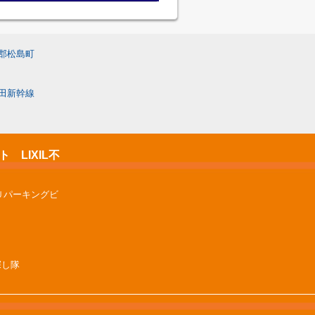
郡松島町
田新幹線
LIXIL不
Ｕパーキングビ
屋探し隊