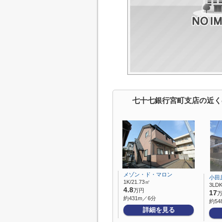
七十七銀行宮町支店の近く
メゾン・ド・マロン
小田
1K/21.73㎡
3LDK
4.8
万円
17
約431m／6分
約54
詳細を見る