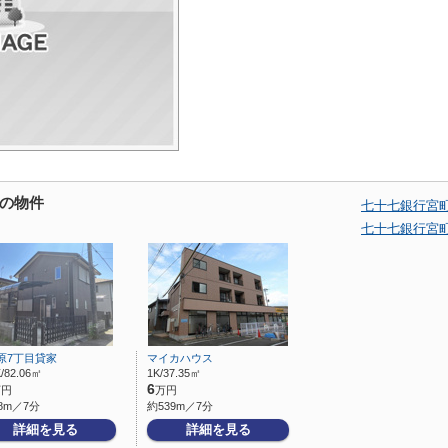
の物件
七十七銀行宮
七十七銀行宮
原7丁目貸家
マイカハウス
/82.06㎡
1K/37.35㎡
6
万円
万円
8m／7分
約539m／7分
詳細を見る
詳細を見る