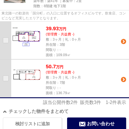
築年数：築41年 ｜募集中：
2室
階数：8階建 地下1階
東北随一の歓楽街「国分町」の入口に位置するオフィスビルです。飲食店、コン
ビニなど充実したエリアとなります。
39.93
万
円
(管理費・共益費 -)
敷：3ヶ月｜礼：0ヶ月
所在階：3階
間取り：-
面積：109.09㎡
50.7
万
円
(管理費・共益費 -)
敷：3ヶ月｜礼：0ヶ月
所在階：7階
間取り：-
面積：136.79㎡
該当公開件数
2
件 販売数
3
件
1-2
件表示
チェックした物件をまとめて
検討リストに追加
お問い合わせ