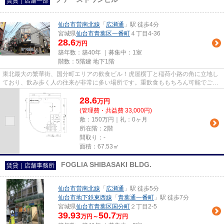
賃貸｜店舗一部
仙台市営南北線
「
広瀬通
」駅 徒歩4分
宮城県
仙台市青葉区
一番町
４丁目4-36
28.6
万円
築年数：築40年 ｜募集中：
1室
階数：5階建 地下1階
東北最大の繁華街、国分町エリアの飲食ビル！虎屋横丁と稲荷小路の角に立地し
ており、飲み歩く人の往来が非常に多い場所です。重飲食ももちろん可能でござ
いますので、様々な業態でご...
28.6
万
円
(管理費・共益費 33,000円)
敷：150万円｜礼：0ヶ月
所在階：2階
間取り：-
面積：67.53㎡
FOGLIA SHIBASAKI BLDG.
賃貸｜店舗事務所
仙台市営南北線
「
広瀬通
」駅 徒歩5分
仙台市地下鉄東西線
「
青葉通一番町
」駅 徒歩7分
宮城県
仙台市青葉区
国分町
２丁目2-5
39.93
50.7
万円～
万円