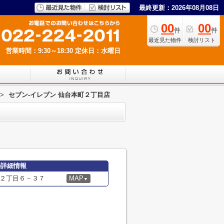
最終更新：2026年08月08日
00
00
件
件
最近見た物件
検討リスト
営業時間：9:30～18:30
定休日：水曜日
>
セブン‐イレブン 仙台本町２丁目店
の詳細情報
２丁目６－３７
MAP
▼