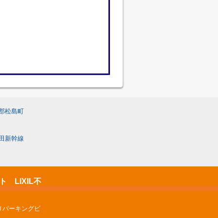
郡松島町
田新幹線
LIXIL不
Ｕパーキングビ