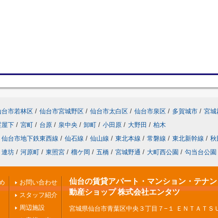
仙台市若林区
/
仙台市宮城野区
/
仙台市太白区
/
仙台市泉区
/
多賀城市
/
宮城
霊屋下
/
宮町
/
台原
/
泉中央
/
卸町
/
小田原
/
大野田
/
柏木
仙台市地下鉄東西線
/
仙石線
/
仙山線
/
東北本線
/
常磐線
/
東北新幹線
/
秋
連坊
/
河原町
/
東照宮
/
榴ケ岡
/
五橋
/
宮城野通
/
大町西公園
/
勾当台公園
仙台の賃貸アパート・マンション・テナント 
め
お問い合わせ
動産ショップ 株式会社エンタツ
スタッフ紹介
周辺施設
宮城県仙台市青葉区中央３丁目７−１ ＥＮＴＡＴＳ