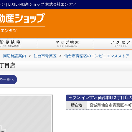
 | LIXIL不動産ショップ 株式会社エンタツ
>
周辺施設案内
>
仙台市青葉区
>
仙台市青葉区のコンビニエンスストア
２丁目店
の一覧へ
セブン‐イレブン 仙台本町２丁目店
所在地
宮城県仙台市青葉区本町