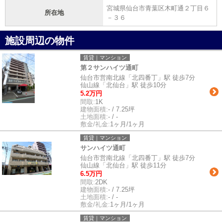
宮城県仙台市青葉区木町通２丁目６
所在地
－３６
施設周辺の物件
賃貸｜マンション
第２サンハイツ通町
仙台市営南北線「北四番丁」駅 徒歩7分
仙山線「北仙台」駅 徒歩10分
5.2万円
間取:
1K
建物面積:
- / 7.25坪
土地面積:
- / -
敷金/礼金:
1ヶ月/1ヶ月
賃貸｜マンション
サンハイツ通町
仙台市営南北線「北四番丁」駅 徒歩7分
仙山線「北仙台」駅 徒歩11分
6.5万円
間取:
2DK
建物面積:
- / 7.25坪
土地面積:
- / -
敷金/礼金:
1ヶ月/1ヶ月
賃貸｜マンション