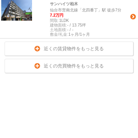
サンハイツ柏木
仙台市営南北線「北四番丁」駅 徒歩7分
7.2万円
間取:
1LDK
建物面積:
- / 13.75坪
土地面積:
- / -
敷金/礼金:
1ヶ月/1ヶ月
近くの賃貸物件をもっと見る
近くの売買物件をもっと見る