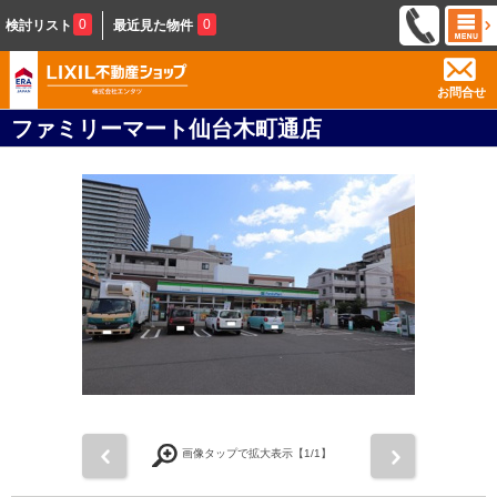
0
0
検討リスト
最近見た物件
お問合せ
ファミリーマート仙台木町通店
前
次
画像タップで拡大表示【
1
/1】