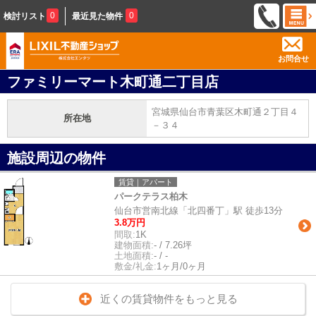
0
0
検討リスト
最近見た物件
お問合せ
ファミリーマート木町通二丁目店
宮城県仙台市青葉区木町通２丁目４
所在地
－３４
施設周辺の物件
賃貸｜アパート
パークテラス柏木
仙台市営南北線「北四番丁」駅 徒歩13分
3.8万円
間取:
1K
建物面積:
- / 7.26坪
土地面積:
- / -
敷金/礼金:
1ヶ月/0ヶ月
近くの賃貸物件をもっと見る