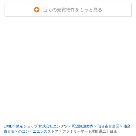
近くの売買物件をもっと見る
LIXIL不動産ショップ 株式会社エンタツ
>
周辺施設案内
>
仙台市青葉区
>
仙台
市青葉区のコンビニエンスストア
>
ファミリーマート木町通二丁目店