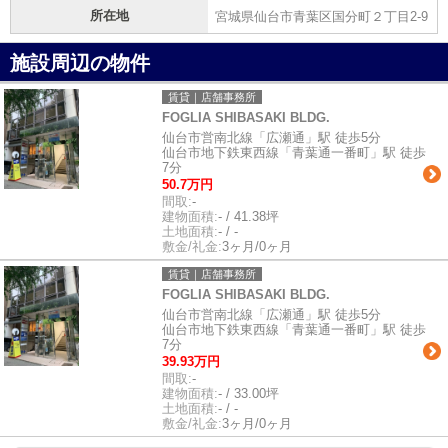
所在地
宮城県仙台市青葉区国分町２丁目2-9
施設周辺の物件
賃貸｜店舗事務所
FOGLIA SHIBASAKI BLDG.
仙台市営南北線「広瀬通」駅 徒歩5分
仙台市地下鉄東西線「青葉通一番町」駅 徒歩
7分
50.7万円
間取:
-
建物面積:
- / 41.38坪
土地面積:
- / -
敷金/礼金:
3ヶ月/0ヶ月
賃貸｜店舗事務所
FOGLIA SHIBASAKI BLDG.
仙台市営南北線「広瀬通」駅 徒歩5分
仙台市地下鉄東西線「青葉通一番町」駅 徒歩
7分
39.93万円
間取:
-
建物面積:
- / 33.00坪
土地面積:
- / -
敷金/礼金:
3ヶ月/0ヶ月