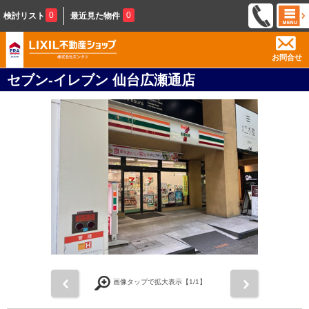
0
0
検討リスト
最近見た物件
お問合せ
セブン‐イレブン 仙台広瀬通店
前
次
画像タップで拡大表示【
1
/1】