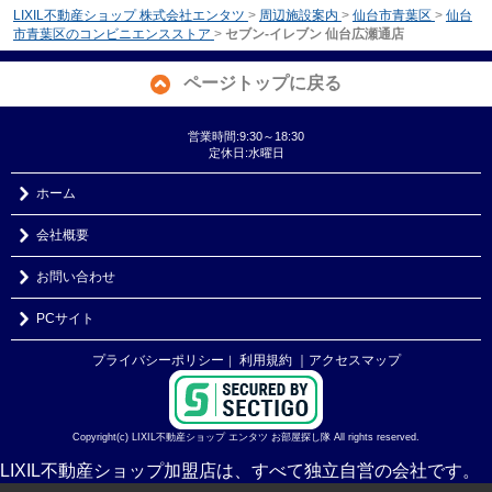
LIXIL不動産ショップ 株式会社エンタツ
>
周辺施設案内
>
仙台市青葉区
>
仙台
市青葉区のコンビニエンスストア
>
セブン‐イレブン 仙台広瀬通店
ページトップに戻る
営業時間:9:30～18:30
定休日:水曜日
ホーム
会社概要
お問い合わせ
PCサイト
プライバシーポリシー
利用規約
｜アクセスマップ
｜
Copyright(c) LIXIL不動産ショップ エンタツ お部屋探し隊 All rights reserved.
LIXIL不動産ショップ加盟店は、すべて独立自営の会社です。