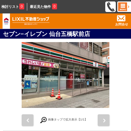
0
0
検討リスト
最近見た物件
お問合せ
セブン−イレブン 仙台五橋駅前店
前
次
画像タップで拡大表示【
1
/1】