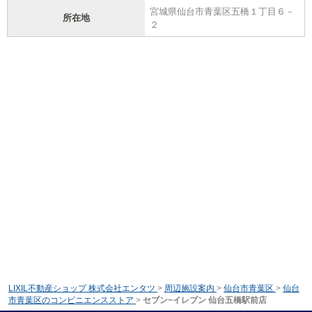
宮城県仙台市青葉区五橋１丁目６－
所在地
２
LIXIL不動産ショップ 株式会社エンタツ
>
周辺施設案内
>
仙台市青葉区
>
仙台
市青葉区のコンビニエンスストア
>
セブン−イレブン 仙台五橋駅前店