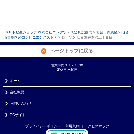
LIXIL不動産ショップ 株式会社エンタツ
>
周辺施設案内
>
仙台市青葉区
>
仙台
市青葉区のコンビニエンスストア
>
ローソン 仙台荒巻本沢三丁目店
ページトップに戻る
営業時間:9:30～18:30
定休日:水曜日
ホーム
会社概要
お問い合わせ
PCサイト
プライバシーポリシー
利用規約
｜アクセスマップ
｜