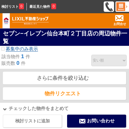
0
0
検討リスト
最近見た物件
お問合せ
セブン−イレブン仙台本町２丁目店の周辺物件一
覧
募集中のみ表示
1
該当物件
件
0
販売数
件
さらに条件を絞り込む
物件リクエスト
チェックした物件をまとめて
検討リストに追加
お問い合わせ