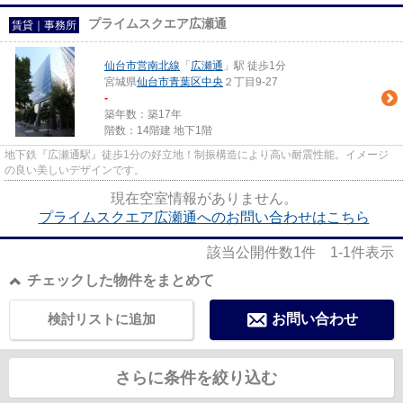
プライムスクエア広瀬通
賃貸｜事務所
仙台市営南北線
「
広瀬通
」駅 徒歩1分
宮城県
仙台市青葉区
中央
２丁目9-27
-
築年数：築17年
階数：14階建 地下1階
地下鉄『広瀬通駅』徒歩1分の好立地！制振構造により高い耐震性能。イメージ
の良い美しいデザインです。
現在空室情報がありません。
プライムスクエア広瀬通へのお問い合わせはこちら
該当公開件数
1
件
1-1
件表示
チェックした物件をまとめて
検討リストに追加
お問い合わせ
さらに条件を絞り込む