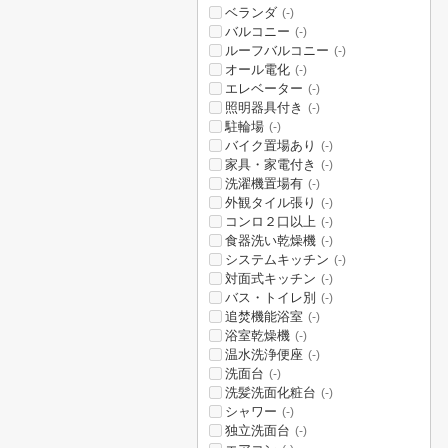
ベランダ
(-)
バルコニー
(-)
ルーフバルコニー
(-)
オール電化
(-)
エレベーター
(-)
照明器具付き
(-)
駐輪場
(-)
バイク置場あり
(-)
家具・家電付き
(-)
洗濯機置場有
(-)
外観タイル張り
(-)
コンロ２口以上
(-)
食器洗い乾燥機
(-)
システムキッチン
(-)
対面式キッチン
(-)
バス・トイレ別
(-)
追焚機能浴室
(-)
浴室乾燥機
(-)
温水洗浄便座
(-)
洗面台
(-)
洗髪洗面化粧台
(-)
シャワー
(-)
独立洗面台
(-)