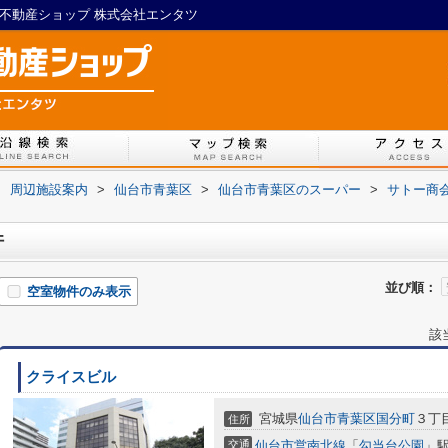
IL不動産ショップ 株式会社エンタツ
>
周辺施設案内
>
仙台市青葉区
>
仙台市青葉区のスーパー
>
サトー商
件
並び順：
空室物件のみ表示
該
クライスビル
宮城県
仙台市青葉区
国分町
３丁目
住所
交通
仙台市営南北線
「
勾当台公園
」駅