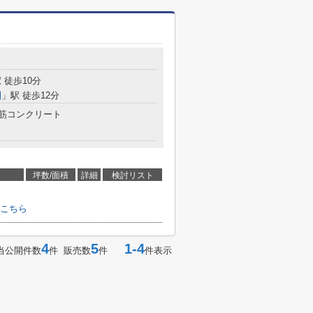
 徒歩10分
園
」駅 徒歩12分
筋コンクリート
坪数/面積
詳細
検討リスト
こちら
4
5
1-4
当公開件数
件 販売数
件
件表示