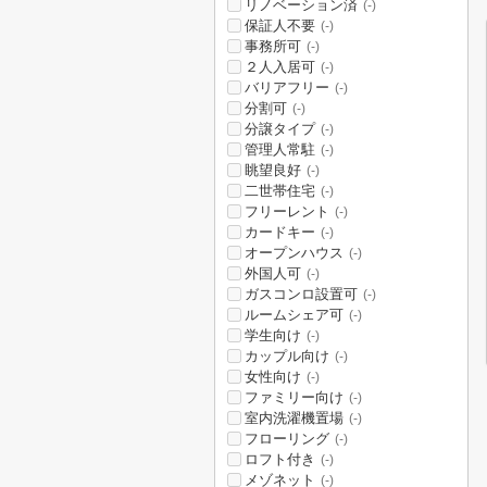
リノベーション済
(-)
保証人不要
(-)
事務所可
(-)
２人入居可
(-)
バリアフリー
(-)
分割可
(-)
分譲タイプ
(-)
管理人常駐
(-)
眺望良好
(-)
二世帯住宅
(-)
フリーレント
(-)
カードキー
(-)
オープンハウス
(-)
外国人可
(-)
ガスコンロ設置可
(-)
ルームシェア可
(-)
学生向け
(-)
カップル向け
(-)
女性向け
(-)
ファミリー向け
(-)
室内洗濯機置場
(-)
フローリング
(-)
ロフト付き
(-)
メゾネット
(-)