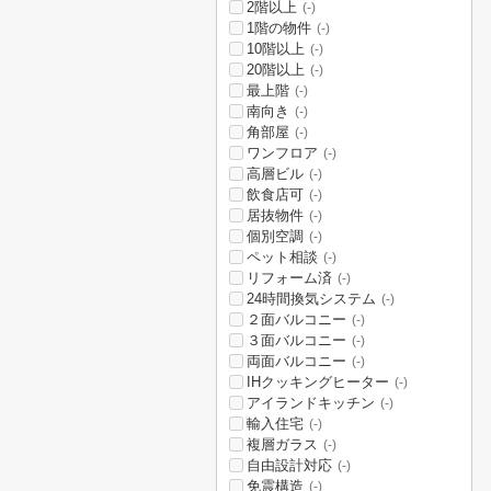
2階以上
(-)
1階の物件
(-)
10階以上
(-)
20階以上
(-)
最上階
(-)
南向き
(-)
角部屋
(-)
ワンフロア
(-)
高層ビル
(-)
飲食店可
(-)
居抜物件
(-)
個別空調
(-)
ペット相談
(-)
リフォーム済
(-)
24時間換気システム
(-)
２面バルコニー
(-)
３面バルコニー
(-)
両面バルコニー
(-)
IHクッキングヒーター
(-)
アイランドキッチン
(-)
輸入住宅
(-)
複層ガラス
(-)
自由設計対応
(-)
免震構造
(-)