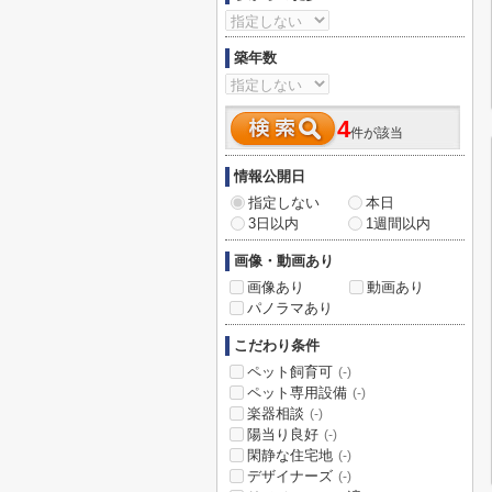
築年数
4
件が該当
情報公開日
指定しない
本日
3日以内
1週間以内
画像・動画あり
画像あり
動画あり
パノラマあり
こだわり条件
ペット飼育可
(-)
ペット専用設備
(-)
楽器相談
(-)
陽当り良好
(-)
閑静な住宅地
(-)
デザイナーズ
(-)