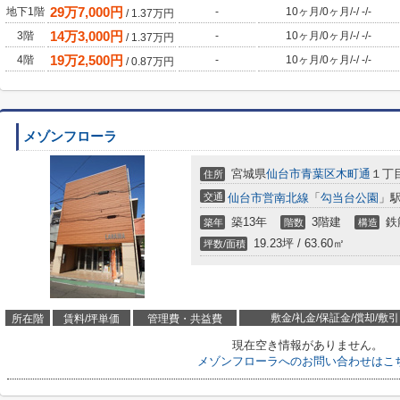
29
万
7,000
円
地下1階
-
10ヶ月
/
0ヶ月
/
-
/
-
/
-
/
1.37
万円
14
万
3,000
円
3階
-
10ヶ月
/
0ヶ月
/
-
/
-
/
-
/
1.37
万円
19
万
2,500
円
4階
-
10ヶ月
/
0ヶ月
/
-
/
-
/
-
/
0.87
万円
メゾンフローラ
宮城県
仙台市青葉区
木町通
１丁
住所
交通
仙台市営南北線
「
勾当台公園
」駅
築13年
3階建
鉄
築年
階数
構造
19.23坪 / 63.60㎡
坪数/面積
敷金/礼金/保証金/償却/敷引
所在階
賃料/坪単価
管理費・共益費
現在空き情報がありません。
メゾンフローラへのお問い合わせはこ