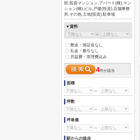
部,投資マンション,アパート(棟),マン
ション(棟),ビル,戸建(投資),店舗事務
所,その他,土地(投資),駐車場
▼賃料
～
敷金・保証金なし
礼金・敷引なし
共益費・管理費込み
4
件が該当
面積
～
坪数
～
坪単価
～
駅からの徒歩