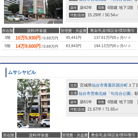
築42年
6階建 地下1階
築年
階数
15.29坪 / 50.54㎡
坪数/面積
敷金/礼金/保証金/償却/敷引
所在階
賃料/坪単価
管理費・共益費
10
万
5,930
円
3階
45,441円
137.61万円
/
0ヶ月
/
-
/
-
/
-
/
0.69
万円
14
万
9,600
円
5階
63,943円
194.13万円
/
0ヶ月
/
-
/
-
/
-
/
0.69
万円
ムサシヤビル
宮城県
仙台市青葉区
国分町
３丁目
住所
交通
仙台市営南北線
「
勾当台公園
」駅
築61年
6階建 地下1階
築年
階数
21.67坪 / 71.65㎡
坪数/面積
敷金/礼金/保証金/償却/敷引
所在階
賃料/坪単価
管理費・共益費