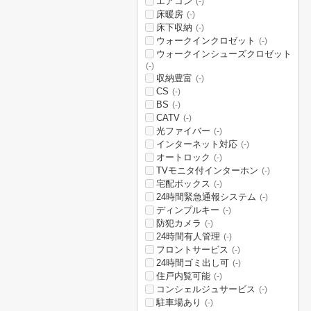
エアコン
(-)
床暖房
(-)
床下収納
(-)
ウォークインクロゼット
(-)
ウォークインシューズクロゼット
(-)
収納豊富
(-)
CS
(-)
BS
(-)
CATV
(-)
光ファイバー
(-)
インターネット対応
(-)
オートロック
(-)
TVモニタ付インターホン
(-)
宅配ボックス
(-)
24時間緊急通報システム
(-)
ディンプルキー
(-)
防犯カメラ
(-)
24時間有人管理
(-)
フロントサービス
(-)
24時間ゴミ出し可
(-)
住戸内覧可能
(-)
コンシェルジュサービス
(-)
駐車場あり
(-)