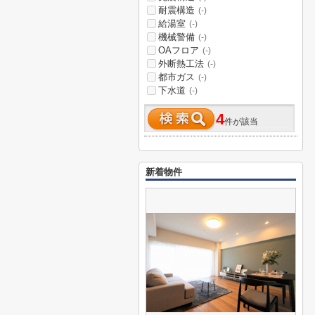
耐震構造
(-)
給湯室
(-)
機械警備
(-)
OAフロア
(-)
外断熱工法
(-)
都市ガス
(-)
下水道
(-)
4
件が該当
新着物件