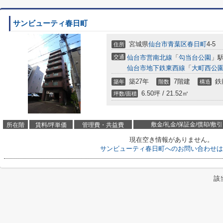
サンビューティ春日町
宮城県
仙台市青葉区
春日町
4-5
住所
交通
仙台市営南北線
「
勾当台公園
」駅
仙台市地下鉄東西線
「
大町西公
築27年
7階建
鉄
築年
階数
構造
6.50坪 / 21.52㎡
坪数/面積
敷金/礼金/保証金/償却/敷引
所在階
賃料/坪単価
管理費・共益費
現在空き情報がありません。
サンビューティ春日町へのお問い合わせは
該