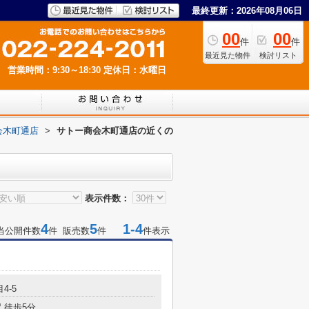
最終更新：2026年08月06日
00
00
件
件
最近見た物件
検討リスト
営業時間：9:30～18:30
定休日：水曜日
会木町通店
>
サトー商会木町通店の近くの
表示件数：
4
5
1-4
当公開件数
件 販売数
件
件表示
4-5
 徒歩5分