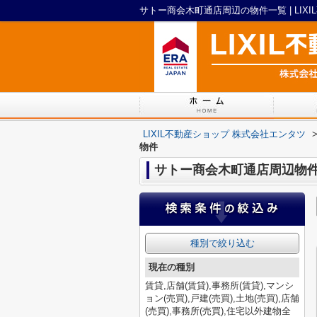
サトー商会木町通店周辺の物件一覧 | LIX
LIXIL不動産ショップ 株式会社エンタツ
物件
サトー商会木町通店周辺物
種別で絞り込む
現在の種別
賃貸,店舗(賃貸),事務所(賃貸),マンシ
ョン(売買),戸建(売買),土地(売買),店舗
(売買),事務所(売買),住宅以外建物全