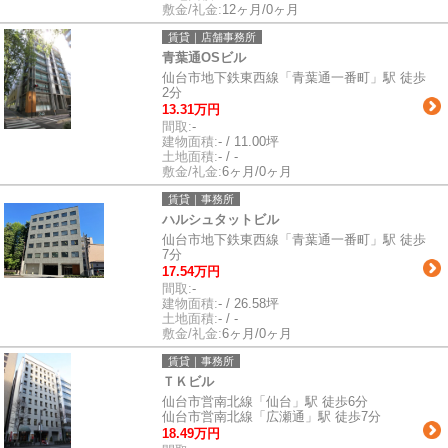
敷金/礼金:
12ヶ月/0ヶ月
賃貸｜店舗事務所
青葉通OSビル
仙台市地下鉄東西線「青葉通一番町」駅 徒歩
2分
13.31万円
間取:
-
建物面積:
- / 11.00坪
土地面積:
- / -
敷金/礼金:
6ヶ月/0ヶ月
賃貸｜事務所
ハルシュタットビル
仙台市地下鉄東西線「青葉通一番町」駅 徒歩
7分
17.54万円
間取:
-
建物面積:
- / 26.58坪
土地面積:
- / -
敷金/礼金:
6ヶ月/0ヶ月
賃貸｜事務所
ＴＫビル
仙台市営南北線「仙台」駅 徒歩6分
仙台市営南北線「広瀬通」駅 徒歩7分
18.49万円