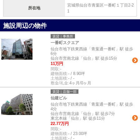
宮城県仙台市青葉区一番町１丁目2-2
所在地
1
施設周辺の物件
賃貸｜事務所
一番町スクエア
仙台市地下鉄東西線「青葉通一番町」駅 徒歩
6分
仙台市営南北線「仙台」駅 徒歩15分
11万円
間取:
-
建物面積:
- / 8.90坪
土地面積:
- / -
敷金/礼金:
4ヶ月/0ヶ月
賃貸｜店舗一部
仙建ビル
仙台市地下鉄東西線「青葉通一番町」駅 徒歩
4分
仙台市営南北線「仙台」駅 徒歩7分
東北本線「仙台」駅 徒歩11分
22.77万円
間取:
-
建物面積:
- / 23.00坪
土地面積:
- / -