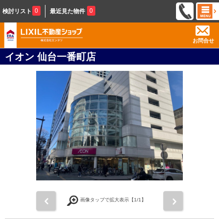
0
0
検討リスト
最近見た物件
お問合せ
イオン 仙台一番町店
前
次
画像タップで拡大表示【
1
/1】