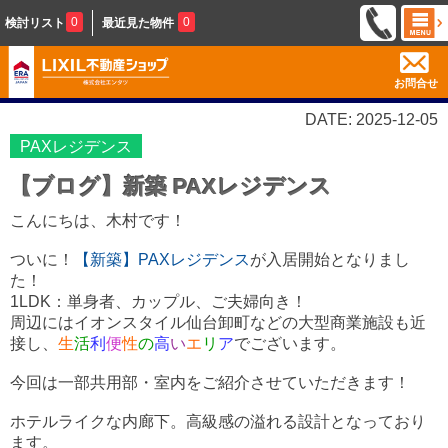
0
0
検討リスト
最近見た物件
お問合せ
DATE: 2025-12-05
PAXレジデンス
【ブログ】新築 PAXレジデンス
こんにちは、木村です！
ついに！
【新築】PAXレジデンス
が入居開始となりまし
た！
1LDK：
単身者、カップル、ご夫婦向き！
周辺にはイオンスタイル仙台卸町などの大型商業施設も近
接し、
生
活
利
便
性
の
高
い
エ
リ
ア
でございます。
今回は一部共用部・室内をご紹介させていただきます！
ホテルライクな内廊下。高級感の溢れる設計となっており
ます。