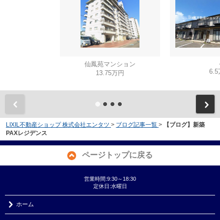
仙鳳苑マンション
6.
13.75万円
LIXIL不動産ショップ 株式会社エンタツ
>
ブログ記事一覧
>
【ブログ】新築
PAXレジデンス
ページトップに戻る
営業時間:9:30～18:30
定休日:水曜日
ホーム