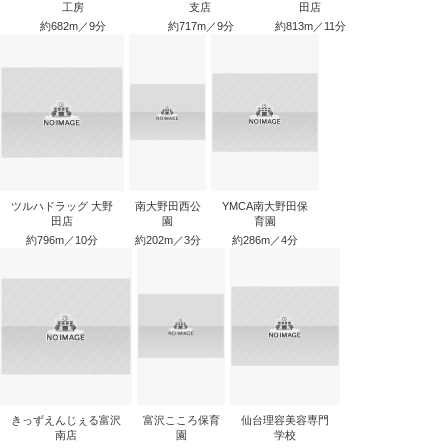
工房
支店
田店
約682m／9分
約717m／9分
約813m／11分
ツルハドラッグ 大野
南大野田西公
YMCA南大野田保
田店
園
育園
約796m／10分
約202m／3分
約286m／4分
きっずえんじぇる富沢
富沢こころ保育
仙台理容美容専門
南店
園
学校