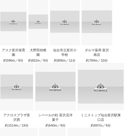
アスク富沢保育
大野田幼稚
仙台市立富沢小
ダルマ薬局 富沢
園
園
学校
南店
約596m／8分
約652m／9分
約806m／11分
約784m／10分
アクロスプラザ富
シベールの杜 富沢店洋
ミニストップ仙台富沢駅東
沢西
菓子
口店
約1514m／19分
約640m／8分
約697m／9分