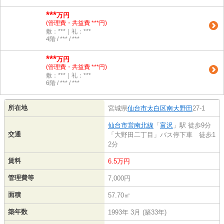
***
万円
(管理費・共益費 ***円)
敷：***｜礼：***
4階 / *** / ***
***
万円
(管理費・共益費 ***円)
敷：***｜礼：***
6階 / *** / ***
所在地
宮城県
仙台市太白区
南大野田
27-1
仙台市営南北線
「
富沢
」駅 徒歩9分
交通
「大野田二丁目」バス停下車 徒歩1
2分
賃料
6.5万円
管理費等
7,000円
面積
57.70㎡
築年数
1993年 3月 (築33年)