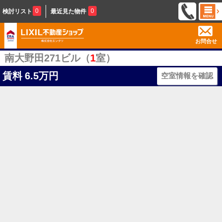
0
0
検討リスト
最近見た物件
お問合せ
南大野田271ビル（
1
室）
賃料
6.5万円
空室情報を確認