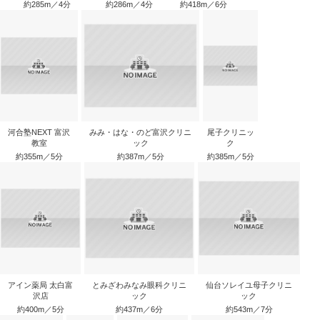
約285m／4分
約286m／4分
約418m／6分
河合塾NEXT 富沢
みみ・はな・のど富沢クリニ
尾子クリニッ
教室
ック
ク
約355m／5分
約387m／5分
約385m／5分
アイン薬局 太白富
とみざわみなみ眼科クリニ
仙台ソレイユ母子クリニ
沢店
ック
ック
約400m／5分
約437m／6分
約543m／7分