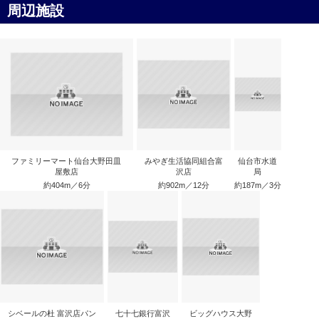
周辺施設
ファミリーマート仙台大野田皿
みやぎ生活協同組合富
仙台市水道
屋敷店
沢店
局
約404m／6分
約902m／12分
約187m／3分
シベールの杜 富沢店パン
七十七銀行富沢
ビッグハウス大野