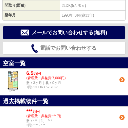
間取り(面積)
2LDK(57.70㎡)
築年月
1993年 3月(築33年)
メールでお問い合わせする(無料)
電話でお問い合わせする
空室一覧
6.5
万
円
(管理費・共益費 7,000円)
敷：3ヶ月｜礼：0ヶ月
1階 / 2LDK / 57.70㎡
過去掲載物件一覧
***
万円
(管理費・共益費 ***円)
敷：***｜礼：***
2階 / *** / ***