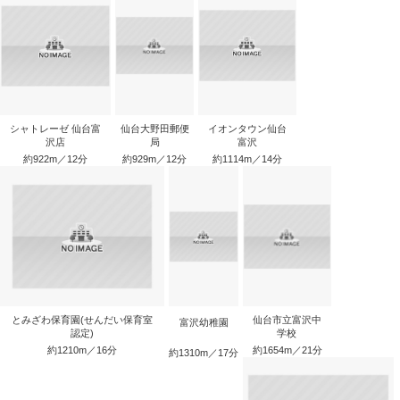
シャトレーゼ 仙台富
仙台大野田郵便
イオンタウン仙台
沢店
局
富沢
約922m／12分
約929m／12分
約1114m／14分
とみざわ保育園(せんだい保育室
仙台市立富沢中
富沢幼稚園
認定)
学校
約1210m／16分
約1654m／21分
約1310m／17分