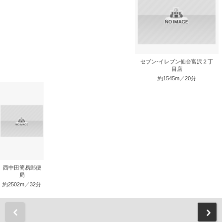
セブン-イレブン仙台富沢２丁
目店
約1545m／20分
西中田簡易郵便
局
約2502m／32分
前