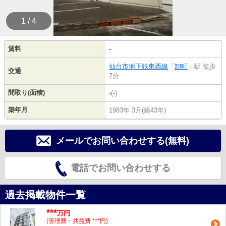
1 / 4
賃料
-
仙台市地下鉄東西線
「
卸町
」駅 徒歩
交通
7分
間取り(面積)
-(-)
築年月
1983年 3月(築43年)
メールでお問い合わせする(無料)
電話でお問い合わせする
過去掲載物件一覧
***
万円
(管理費・共益費 ***円)