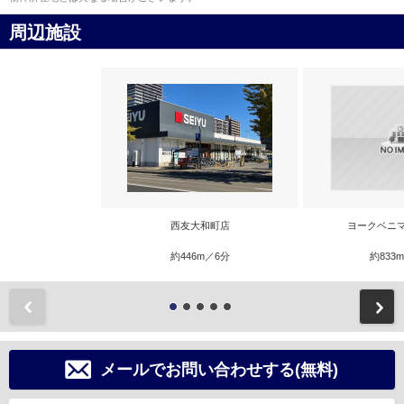
周辺施設
西友大和町店
ヨークベニ
約446m／6分
約833
前
メールでお問い合わせする(無料)