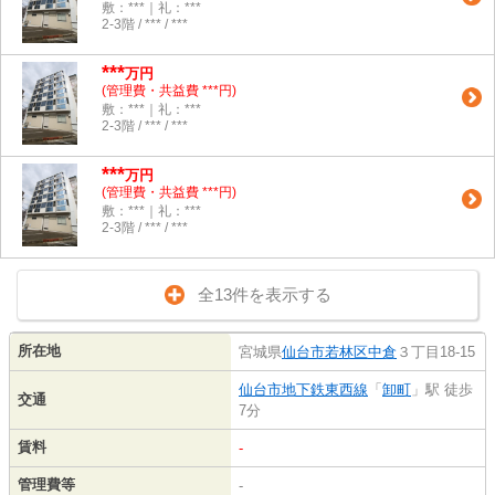
敷：***｜礼：***
2-3階 / *** / ***
***
万円
(管理費・共益費 ***円)
敷：***｜礼：***
2-3階 / *** / ***
***
万円
(管理費・共益費 ***円)
敷：***｜礼：***
2-3階 / *** / ***
全13件を表示する
所在地
宮城県
仙台市若林区
中倉
３丁目18-15
仙台市地下鉄東西線
「
卸町
」駅 徒歩
交通
7分
賃料
-
管理費等
-