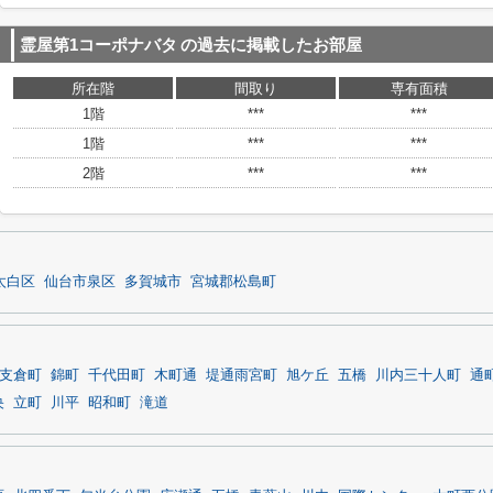
霊屋第1コーポナバタ
の過去に掲載したお部屋
所在階
間取り
専有面積
1階
***
***
1階
***
***
2階
***
***
太白区
仙台市泉区
多賀城市
宮城郡松島町
支倉町
錦町
千代田町
木町通
堤通雨宮町
旭ケ丘
五橋
川内三十人町
通
央
立町
川平
昭和町
滝道