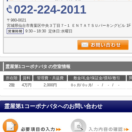
022-224-2011
〒980-0021
宮城県仙台市青葉区中央３丁目７−１ ＥＮＴＡＴＳＵパーキングビル 1F
9:30～18:30 定休日:水曜日
霊屋第1コーポナバタ
の空室情報
所在階
賃料
管理費・共益費
敷金/礼金/保証金/償却/敷引
2階
4万円
2,000円
/
/
/
/
0ヶ月
0ヶ月
-
-
-
霊屋第1コーポナバタ
へのお問い合わせ