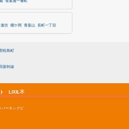
園
青葉通一番町
連坊
榴ケ岡
青葉山
長町一丁目
郡松島町
田新幹線
LIXIL不
Ｕパーキングビ