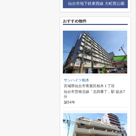
仙台市地下鉄東西線 大町西公園
おすすめ物件
サンハイツ柏木
宮城県仙台市青葉区柏木１丁目
仙台市営南北線「北四番丁」駅 徒歩7
分
築54年