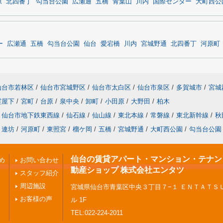
原
北四番丁
勾当台公園
広瀬通
五橋
青葉山
川内
国際センター
大町西公
ー
広瀬通
五橋
勾当台公園
仙台
愛宕橋
川内
宮城野通
北四番丁
河原町
仙台市若林区
/
仙台市宮城野区
/
仙台市太白区
/
仙台市泉区
/
多賀城市
/
宮城
霊屋下
/
宮町
/
台原
/
泉中央
/
卸町
/
小田原
/
大野田
/
柏木
仙台市地下鉄東西線
/
仙石線
/
仙山線
/
東北本線
/
常磐線
/
東北新幹線
/
秋
連坊
/
河原町
/
東照宮
/
榴ケ岡
/
五橋
/
宮城野通
/
大町西公園
/
勾当台公園
仙台の賃貸アパート・マンション・テナント 
め
お問い合わせ
動産ショップ 株式会社エンタツ
スタッフ紹介
周辺施設
宮城県仙台市青葉区中央３丁目７−１ ＥＮＴＡＴＳ
お客様の声
ル 1F
TEL:022-224-2011