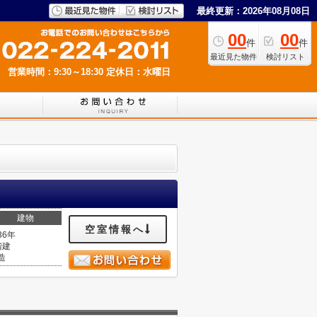
最終更新：2026年08月08日
00
00
件
件
最近見た物件
検討リスト
営業時間：9:30～18:30
定休日：水曜日
建物
空室情報へ
36年
階建
造