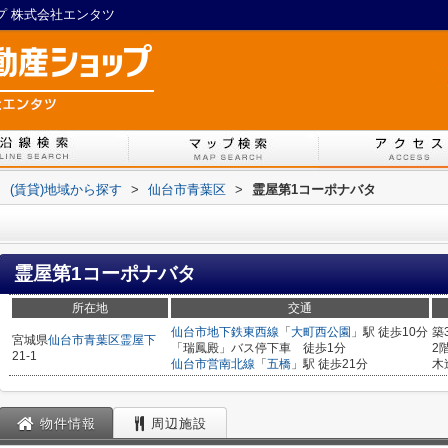
ップ 株式会社エンタツ
>
(賃貸)地域から探す
>
仙台市青葉区
>
霊屋第1コーポナバタ
霊屋第1コーポナバタ
所在地
交通
仙台市地下鉄東西線
「
大町西公園
」駅 徒歩10分
築
宮城県
仙台市青葉区
霊屋下
「瑞鳳殿」バス停下車 徒歩1分
2
21-1
仙台市営南北線
「
五橋
」駅 徒歩21分
木
物件情報
周辺施設