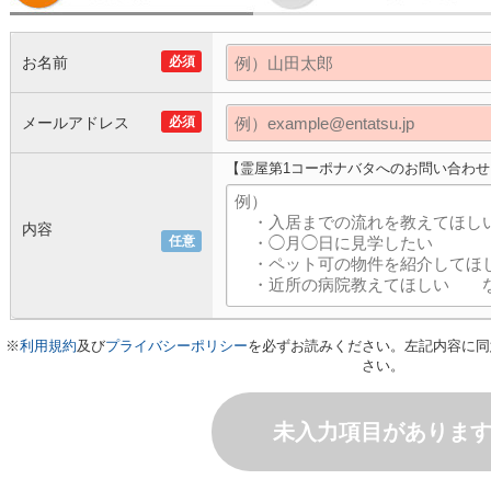
お名前
必須
メールアドレス
必須
【霊屋第1コーポナバタへのお問い合わせ
内容
任意
※
利用規約
及び
プライバシーポリシー
を必ずお読みください。左記内容に同
さい。
未入力項目がありま