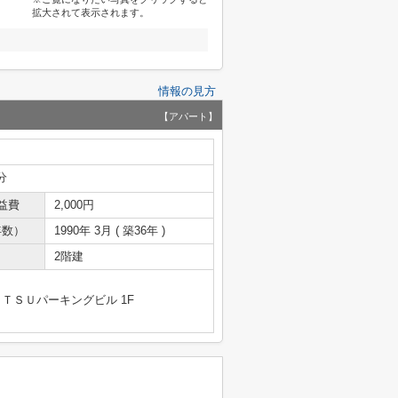
拡大されて表示されます。
情報の見方
【アパート】
分
益費
2,000円
年数）
1990年 3月 ( 築36年 )
2階建
ＴＳＵパーキングビル 1F