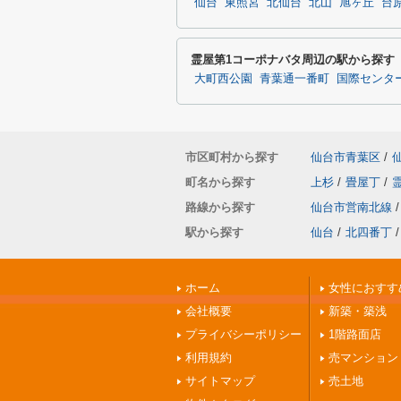
仙台
東照宮
北仙台
北山
旭ヶ丘
台
霊屋第1コーポナバタ周辺の駅から探す
大町西公園
青葉通一番町
国際センタ
市区町村から探す
仙台市青葉区
/
町名から探す
上杉
/
畳屋丁
/
路線から探す
仙台市営南北線
/
駅から探す
仙台
/
北四番丁
/
ホーム
女性におすす
会社概要
新築・築浅
プライバシーポリシー
1階路面店
利用規約
売マンション
サイトマップ
売土地