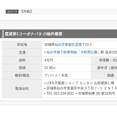
【外観】
コメント
霊屋第1コーポナバタ
の物件概要
所在地
宮城県
仙台市青葉区
霊屋下
21-1
仙台市地下鉄東西線
「
大町西公園
」駅 徒歩10
交通
賃料
4万円
管理費・共
面積
21.60㎡
築年月（築
種別/構造
アパート / 木造
階建
LIXIL不動産ショップ エンタツ お部屋探し隊
宮城県仙台市青葉区中央３丁目７−１ ＥＮＴＡ
取扱会社
TEL:022-224-2011
宮城県知事 (9) 第3195号