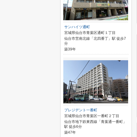
サンハイツ通町
宮城県仙台市青葉区通町１丁目
仙台市営南北線「北四番丁」駅 徒歩7
分
築39年
プレジデント一番町
宮城県仙台市青葉区一番町２丁目
仙台市地下鉄東西線「青葉通一番町」
駅 徒歩6分
築47年