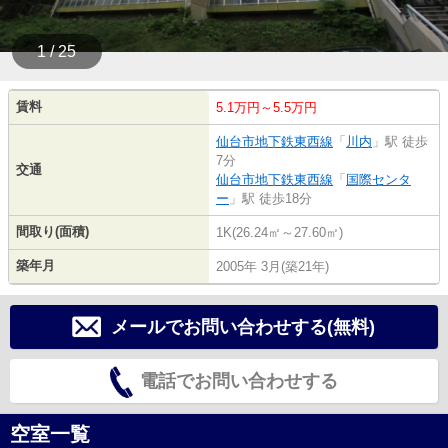
1 / 25
賃料
5.1万円～5.5万円
仙台市地下鉄東西線
「
川内
」駅 徒歩
7分
交通
仙台市地下鉄東西線
「
国際センタ
ー
」駅 徒歩18分
間取り(面積)
1K(26.24㎡～27.60㎡)
築年月
2005年 3月(築21年)
メールでお問い合わせする(無料)
電話でお問い合わせする
空室一覧