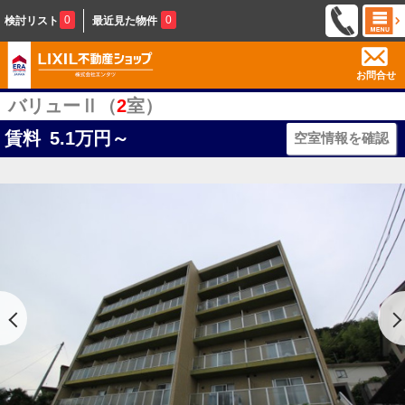
0
0
検討リスト
最近見た物件
お問合せ
バリューⅡ（
2
室）
賃料
5.1
万円～
空室情報を確認