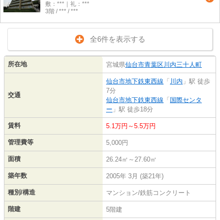
敷：***｜礼：***
3階 / *** / ***
全6件を表示する
所在地
宮城県
仙台市青葉区
川内三十人町
仙台市地下鉄東西線
「
川内
」駅 徒歩
7分
交通
仙台市地下鉄東西線
「
国際センタ
ー
」駅 徒歩18分
賃料
5.1万円～5.5万円
管理費等
5,000円
面積
26.24㎡～27.60㎡
築年数
2005年 3月 (築21年)
種別/構造
マンション/鉄筋コンクリート
階建
5階建