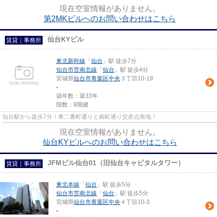
現在空室情報がありません。
第2MKビルへのお問い合わせはこちら
仙台KYビル
賃貸｜事務所
東北新幹線
「
仙台
」駅 徒歩7分
仙台市営南北線
「
仙台
」駅 徒歩4分
宮城県
仙台市青葉区
中央
３丁目10-19
-
築年数：築33年
階数：8階建
仙台駅から徒歩7分！東二番町通りと南町通り交差点角地！
現在空室情報がありません。
仙台KYビルへのお問い合わせはこちら
JFMビル仙台01（旧仙台キャピタルタワー）
賃貸｜事務所
東北本線
「
仙台
」駅 徒歩5分
仙台市営南北線
「
仙台
」駅 徒歩5分
宮城県
仙台市青葉区
中央
４丁目10-3
-