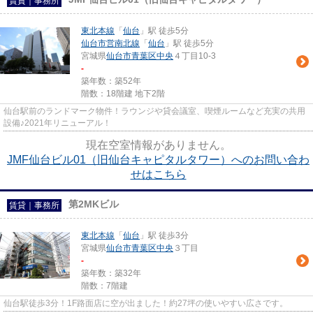
賃貸｜事務所
東北本線
「
仙台
」駅 徒歩5分
仙台市営南北線
「
仙台
」駅 徒歩5分
宮城県
仙台市青葉区
中央
４丁目10-3
-
築年数：築52年
階数：18階建 地下2階
仙台駅前のランドマーク物件！ラウンジや貸会議室、喫煙ルームなど充実の共用
設備♪2021年リニューアル！
現在空室情報がありません。
JMF仙台ビル01（旧仙台キャピタルタワー）へのお問い合わ
せはこちら
第2MKビル
賃貸｜事務所
東北本線
「
仙台
」駅 徒歩3分
宮城県
仙台市青葉区
中央
３丁目
-
築年数：築32年
階数：7階建
仙台駅徒歩3分！1F路面店に空が出ました！約27坪の使いやすい広さです。