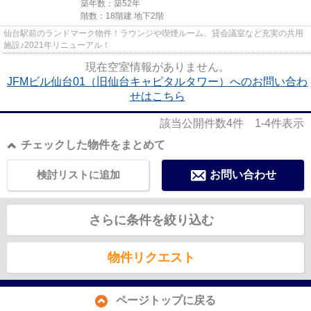
築年数：築52年
階数：18階建 地下2階
仙台駅前のランドマーク物件！ラウンジや喫煙ルーム、貸会議室など充実の共用
施設♪2021年リニューアル！
現在空室情報がありません。
JFMビル仙台01（旧仙台キャピタルタワー）へのお問い合わ
せはこちら
該当公開件数
4
件
1-4
件表示
チェックした物件をまとめて
検討リストに追加
お問い合わせ
さらに条件を絞り込む
物件リクエスト
ページトップに戻る