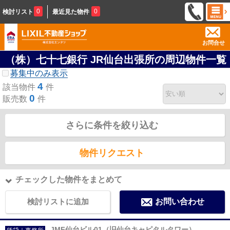
0
0
検討リスト
最近見た物件
お問合せ
（株）七十七銀行 JR仙台出張所の周辺物件一覧
募集中のみ表示
4
該当物件
件
0
販売数
件
さらに条件を絞り込む
物件リクエスト
チェックした物件をまとめて
検討リストに追加
お問い合わせ
JMF仙台ビル01（旧仙台キャピタルタワー）